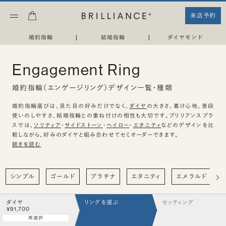
来店予約
婚約指輪
|
結婚指輪
|
ダイヤモンド
Engagement Ring
婚約指輪（エンゲージリング）デザイン一覧・種類
婚約指輪選びは、見た目の好みだけでなく、
ダイヤ
の大きさ、着け心地、普段
使いのしやすさ、結婚指輪との重ね付けの相性も大切です。ブリリアンスプラ
スでは、
ソリティア
・
サイドストーン
・
ヘイロー
・
エタニティ
などのデザインを比
較しながら、好みのダイヤと組み合わせてセミオーダーできます。
続きを読む
シンプル
ゴールド
プラチナ
エタニティ
エメラルド
ダイヤ
リングを選ぶ
セッティング
¥91,700
再選択