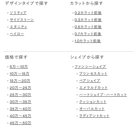
デザインタイプで探す
カラットから探す
-
-
ソリティア
0.2カラット前後
-
-
サイドストーン
0.3カラット前後
-
-
エタニティ
0.5カラット前後
-
-
ヘイロー
0.7カラット前後
-
1.0カラット前後
価格で探す
シェイプから探す
-
-
5万〜10万
ファンシーシェイプ
-
-
10万〜15万
プリンセスカット
-
-
15万〜20万
ペアシェイプ
-
-
20万〜25万
エメラルドカット
-
-
25万〜30万
ハートシェイプ・ハートカット
-
-
30万〜35万
クッションカット
-
-
35万〜40万
オーバルカット
-
-
40万〜45万
ラディアントカット
-
45万〜50万