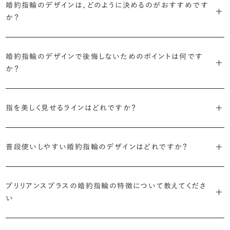
に留めた王道のデザイン「ソリティア」です。
婚約指輪のデザインは、どのように決めるのがおすすめです
リリアンスプラスでも不動の人気を誇ります。
か？
さらに、指に沿うアームの部分はまっすぐなストレートの形状が、素材
・「サイドストーン」
婚約指輪の決め方としては、以下の4つを意識するのがおすすめで
はプラチナがよく選ばれています。
主役のダイヤモンドの横に小ぶりなメレダイヤモンドでアクセントを添
す。
婚約指輪のデザインで後悔しないためのポイントは何です
えたデザイン。愛らしい雰囲気が楽しめます。
か？
婚約指輪の人気デザインランキングを見る
・順番に絞り込んでみる
・「エタニティ」
3つのポイントがあります。
まずはデザインの種類（ソリティア／サイドストーン／エタニティ等）を
リングに沿ってダイヤモンドが並ぶ華やかなデザイン。“永遠”を意味す
指を美しく見せるラインはどれですか？
絞り、次にアームのフォルム（ストレート／ウェーブ／V字）と素材（プ
るという点でも人気があります。
1つ目は結婚指輪との重ね付けを想定してデザインを選ぶこと、2つ目
ラチナ／ゴールド）を選ぶ流れがスムーズです。
S字やV字などを描く「ウェーブ」のデザインだと、より指が長く美しく
はライフスタイルに合った普段使いのしやすさを確認すること、3つ目
・「パヴェ」
見えやすいと言われています。
普段使いしやすい婚約指輪のデザインはどれですか？
は実物を指に着けて見え方を確かめることです。
・年齢を重ねても似合うリングを目指す
リングに小粒のダイヤモンドを敷き詰めた豪華で存在感あるデザイ
流行に左右されないデザインであること、そして年齢を重ねた手にも
ン。手元にしっかりと存在感を添えてくれます。
ダイヤモンドを留める爪の高さを低めにすることで、日常使いしやすく
しかし、指を美しく見せるデザインはその人の手の骨格によって変わっ
ブリリアンスプラスのショールームでは、すべてのデザインを、心ゆく
似合う適度なボリュームがあることが理想的です。
なります。ブリリアンスプラスでは、普段の生活の中でも婚約指輪を楽
プリリアンスプラスの婚約指輪の特徴について教えてくださ
てきます。ぜひ、所要時間30秒のブリリアンスプラスオリジナル診断を
までじっくりと試着していただけます。
・「ヘイロー」
い
しく身に着けていただけるよう、全てのデザインが高さを抑えて作られ
活用して、ご自身にぴったりのラインを探してみてください。
・着用シーンを想像して選ぶ
主役のダイヤモンドの輪郭をメレダイヤモンドで取り囲んだデザイン。
ています。
日常的に身に着けたいのか、お出かけの時だけ身に着けたいのか
ショールームで婚約指輪を試着する
華やかなデザインをお好みの方から非常に人気です。
・自分で組み合わせるオーダーメイド
で、適したデザインは変わってきます。普段使いの頻度が多ければ引っ