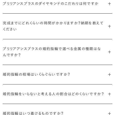
婚約指輪診断を試してみる
ブリリアンスプラスではすべての婚約指輪をリングデザインとダイヤ
ブリリアンスプラスのダイヤモンドのこだわりは何ですか
より洋服への引っかかりへの心配を少なくしたい場合は、爪を使わず
掛かりにくさに配慮されていたり、ダイヤモンドの大きさ自体も控えめ
ブリリアンスプラスでは70種類以上のデザインからお好みの1本をお
モンドを自由に組み合わせる、オーダーメイドでお作りしています。
地金でダイヤモンドを包み込むように留める「覆輪留め」もおすすめ
な方が、扱いやすく活躍の頻度も高まるかもしれません。
選びいただけます。
・国内有数の多彩なラインナップ
30,000個以上のダイヤモンドの中からお好みの1石を選び、70種類
です。
種類、品質、価格に至るまで、あらゆる価値観に合う多様なダイヤモン
完成までにどれくらいの時間がかかりますか？納期を教えて
以上のデザインと組み合わせて、世界に一つの婚約指輪を製作できま
・何を重要視するか明確にする
ください
ドをご用意しています。一般的な天然のラウンドシェイプだけでも3万
す。
迷った場合はショールームでジュエリーコンサルタントにぜひご相談
デザインで譲れないポイント、ダイヤモンドの品質で大切にしたいこと
個以上。選択肢が多いからこそ、お一人おひとりに最適なご提案がで
ください。お好みやライフスタイルを丁寧にヒアリングしながら、たくさ
などがはっきりするほど、理想の婚約指輪が探しやすくなります。
ブリリアンスプラスの婚約指輪は、ご注文ごとに熟練の宝飾職人が一
きます。
・誠実で透明性の高い価格設定
ん身に着けたいと思えるとっておきのデザインをご提案いたします。
つひとつ心をこめてお作りいたします。基本の納期は4週間前後、素材
ブリリアアンスプラスの婚約指輪で選べる金属の種類はな
ジュエリーの購入は初めてというお客様も多いからこそ、より安心して
迷った場合はショールームでジュエリーコンサルタントにご相談いた
んですか？
やデザインによって5週間ほどお日にちを頂戴する場合がございます。
・業界の当たり前にとらわれない適正価格と透明性
お選びいただくために。在庫を持たない、店舗を過剰に設けないな
だければ、お好みやライフスタイルに合ったデザインをご提案いたし
流通の上流からの仕入れ、余分な在庫を持たない取り組みなどで、従
ど、コストをカットすることで適正価格を実現しています。また、ご用意
ます。
婚約指輪の素材はプラチナ（Pt950）、ゴールド（K18）、プラチナとゴ
詳しくは各デザインの詳細ページをご確認いただくか、ショールームま
来のマージンの大半をカットし、ダイヤモンドの適正価格を実現。一石
しているすべてのデザインとダイヤモンドの価格をサイト上で公開して
ールドを組み合わせたコンビネーションからお選びいただけます。ゴ
婚約指輪の相場はいくらぐらいですか？
でお問い合わせください。
ごとの価格・品質情報もすべて公開しています。
います。
ールドは、イエローゴールド・ピンクゴールド・シャンパンゴールドのご
婚約指輪のおすすめの選び方を詳しく
2026年に発表された全国調査（※）によると婚約指輪の相場は全国
用意がございます。
普段使いしやすいデザインの選び方を詳しく
・婚約指輪に留める一石を自分で選べる
・すべてのダイヤモンドに鑑定書が付属
平均で約43.8万円。30〜40万円未満の範囲で選ぶカップルが18.7%
婚約指輪をいらないと考える人の割合はどのくらいですか？
ダイヤモンド供給元のデータと直接繋がる独自の検索画面で、品質を
婚約指輪の中央にお留めするダイヤモンドには、国内外の最大手鑑
と最も多く、20〜30万円未満、10〜20万円未満が続きます。
デザインによって対応する素材が変わりますので、詳しくは各デザイン
細かく設定し検索が可能です。限られた候補から選ぶのではなく、ま
定機関が発行する信頼性の高い鑑定書が付属いたします。
2026年に発表された全国調査（※）によると、婚約記念品を贈られた
※データ出典：結婚マーケット調査2025
の詳細ページをご覧ください。
だ誰も触れていないダイヤモンドから、品質も価格も納得するあなた
人は67.1%。そのうち婚約指輪を贈られた人は67.9%と、全体の約5割
婚約指輪はいつ着けるものですか？