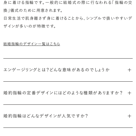
身に着ける指輪です。一般的に結婚式の際に行なわれる「指輪の交
換」儀式のために用意されます。
日常生活で肌身離さず身に着けることから、シンプルで扱いやすいデ
ザインが多いのが特徴です。
結婚指輪のデザイン一覧はこちら
エンゲージリングとは？どんな意味があるのでしょうか
ブライダルリングには婚約指輪と結婚指輪がありますが「エンゲージ
リング」は婚約指輪の別名です。
婚約指輪の定番デザインにはどのような種類がありますか？
婚約指輪のデザインは、大きく5つに分かれます。
「エンゲージリング」は実は和製英語。英語ではEngagement
婚約指輪はどんなデザインが人気ですか？
Ring（エンゲージメントリング）と呼ばれます。
・「ソリティア」
最もよく選ばれているデザインは、主役のダイヤモンド一石をシンプル
主役のダイヤモンド一石をシンプルに留めた最も王道のデザイン。ブ