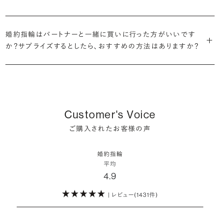
だけの一石を探し婚約指輪をオーダーしていただけます。
・充実したアフターサービス
が婚約指輪を購入しなかったようです。
ブリリアンスプラスでは適正価格を心がけているため、一般的な相場
プラチナの婚約指輪
一般的に利用頻度が高い、リングのサイズ直しや表面の仕上げ直しな
贈られたその日から、お好みのタイミングで着け始めて問題ありませ
と同程度のご予算でより高品質なダイヤモンドをお選びいただくこと
・鑑定書が付属
どのメンテナンスについては全て永久「無料」保証。その他、万が一に
イエローゴールドの婚約指輪
ん。
婚約指輪はパートナーと一緒に買いに行った方がいいです
婚約指輪は結婚するために必須のものではありませんが、中には「昔
も可能です。
婚約指輪用のすべてのダイヤモンドに、国内外の信頼性の高い鑑定
備えたアフターサービスも永久保証で対応しております。
ピンクゴールドの婚約指輪
か？サプライズするとしたら、おすすめの方法はありますか？
から憧れがあったがパートナーに遠慮して欲しいと言い出せなかっ
機関が発行した鑑定書が付き、品質が保証されます。
シャンパンゴールドの婚約指輪
婚約指輪は婚約期間中だけでなく、結婚後も活躍するジュエリーで
た」というケースもあります。
詳しくはこちら
確かに、最近は「お相手の好きなデザインを確実に選べる」という理由
す。使い方に決まりはありませんが、身内やお友達、知人の結婚式やパ
コンビネーションの婚約指輪
・メレダイヤモンドまでブライダル品質
で、お二人で来店されるケースが一般的になってきています。
ーティなどの特別なシーンはもちろん、日常の場面でも身に着けると
また、婚約記念品を贈った方のうち26.2%が婚約ネックレスを選ぶな
婚約指輪にさらなる華やかさを添える小ぶりなダイヤモンドも、一般的
いう方が増えています。
ど、近年は婚約指輪以外のジュエリーの選択肢にも注目が集まってい
にブライダルで使われる品質以上のもののみを厳選して使用していま
しかし、サプライズで贈り贈られるのも、やはり素敵な経験。ブリリアン
ます。
Customer's Voice
す。輝きの違いをお楽しみください。
スプラスではサプライズでもお相手のご希望を叶えられるよう、ダイヤ
詳しくはこちら
ご購入されたお客様の声
モンドをサプライズで贈りデザインは後から二人で選ぶ『ダイヤモンド
お相手の気持ちに寄り添いながら、お二人にとって後悔のない選択を
わたしたちのダイヤモンドについて
でプロポーズ』というサービスもご用意しています。
検討していただければと思います。
婚約指輪
※データ出典：結婚マーケット調査2025
平均
ぜひお二人らしいスタイルを見つけてみてください。
4.9
| レビュー(1431件)
詳しくはこちら