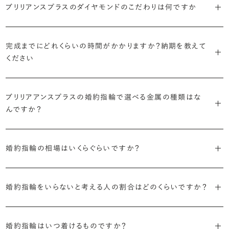
で、適したデザインは変わってきます。普段使いの頻度が多ければ引っ
ブリリアンスプラスのダイヤモンドのこだわりは何ですか
ブリリアンスプラスではすべての婚約指輪をリングデザインとダイヤ
より洋服への引っかかりへの心配を少なくしたい場合は、爪を使わず
掛かりにくさに配慮されていたり、ダイヤモンドの大きさ自体も控えめ
ブリリアンスプラスでは70種類以上のデザインからお好みの1本をお
モンドを自由に組み合わせる、オーダーメイドでお作りしています。
地金でダイヤモンドを包み込むように留める「覆輪留め」もおすすめ
な方が、扱いやすく活躍の頻度も高まるかもしれません。
選びいただけます。
・国内有数の多彩なラインナップ
30,000個以上のダイヤモンドの中からお好みの1石を選び、70種類
です。
完成までにどれくらいの時間がかかりますか？納期を教えて
種類、品質、価格に至るまで、あらゆる価値観に合う多様なダイヤモン
以上のデザインと組み合わせて、世界に一つの婚約指輪を製作できま
・何を重要視するか明確にする
ください
ドをご用意しています。一般的な天然のラウンドシェイプだけでも3万
す。
迷った場合はショールームでジュエリーコンサルタントにぜひご相談
デザインで譲れないポイント、ダイヤモンドの品質で大切にしたいこと
個以上。選択肢が多いからこそ、お一人おひとりに最適なご提案がで
ください。お好みやライフスタイルを丁寧にヒアリングしながら、たくさ
などがはっきりするほど、理想の婚約指輪が探しやすくなります。
ブリリアンスプラスの婚約指輪は、ご注文ごとに熟練の宝飾職人が一
きます。
・誠実で透明性の高い価格設定
ん身に着けたいと思えるとっておきのデザインをご提案いたします。
ブリリアアンスプラスの婚約指輪で選べる金属の種類はな
つひとつ心をこめてお作りいたします。基本の納期は4週間前後、素材
ジュエリーの購入は初めてというお客様も多いからこそ、より安心して
迷った場合はショールームでジュエリーコンサルタントにご相談いた
んですか？
やデザインによって5週間ほどお日にちを頂戴する場合がございます。
・業界の当たり前にとらわれない適正価格と透明性
お選びいただくために。在庫を持たない、店舗を過剰に設けないな
だければ、お好みやライフスタイルに合ったデザインをご提案いたし
流通の上流からの仕入れ、余分な在庫を持たない取り組みなどで、従
ど、コストをカットすることで適正価格を実現しています。また、ご用意
ます。
婚約指輪の素材はプラチナ（Pt950）、ゴールド（K18）、プラチナとゴ
詳しくは各デザインの詳細ページをご確認いただくか、ショールームま
来のマージンの大半をカットし、ダイヤモンドの適正価格を実現。一石
しているすべてのデザインとダイヤモンドの価格をサイト上で公開して
婚約指輪の相場はいくらぐらいですか？
ールドを組み合わせたコンビネーションからお選びいただけます。ゴ
でお問い合わせください。
ごとの価格・品質情報もすべて公開しています。
います。
ールドは、イエローゴールド・ピンクゴールド・シャンパンゴールドのご
婚約指輪のおすすめの選び方を詳しく
2026年に発表された全国調査（※）によると婚約指輪の相場は全国
用意がございます。
普段使いしやすいデザインの選び方を詳しく
・婚約指輪に留める一石を自分で選べる
・すべてのダイヤモンドに鑑定書が付属
婚約指輪をいらないと考える人の割合はどのくらいですか？
平均で約43.8万円。30〜40万円未満の範囲で選ぶカップルが18.7%
ダイヤモンド供給元のデータと直接繋がる独自の検索画面で、品質を
婚約指輪の中央にお留めするダイヤモンドには、国内外の最大手鑑
と最も多く、20〜30万円未満、10〜20万円未満が続きます。
デザインによって対応する素材が変わりますので、詳しくは各デザイン
細かく設定し検索が可能です。限られた候補から選ぶのではなく、ま
定機関が発行する信頼性の高い鑑定書が付属いたします。
2026年に発表された全国調査（※）によると、婚約記念品を贈られた
※データ出典：結婚マーケット調査2025
の詳細ページをご覧ください。
だ誰も触れていないダイヤモンドから、品質も価格も納得するあなた
婚約指輪はいつ着けるものですか？
人は67.1%。そのうち婚約指輪を贈られた人は67.9%と、全体の約5