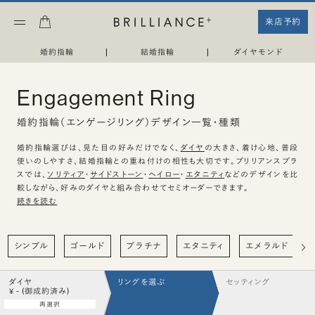
来店予約
婚約指輪
|
結婚指輪
|
ダイヤモンド
Engagement Ring
婚約指輪（エンゲージリング）デザイン一覧・種類
婚約指輪選びは、見た目の好みだけでなく、
ダイヤ
の大きさ、着け心地、普段
使いのしやすさ、結婚指輪との重ね付けの相性も大切です。ブリリアンスプラ
スでは、
ソリティア
・
サイドストーン
・
ヘイロー
・
エタニティ
などのデザインを比
較しながら、好みのダイヤと組み合わせてセミオーダーできます。
続きを読む
シンプル
ゴールド
プラチナ
エタニティ
エメラルド
ダイヤ
リングを選ぶ
セッティング
¥ - (御成約済み)
再選択