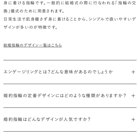
身に着ける指輪です。一般的に結婚式の際に行なわれる「指輪の交
換」儀式のために用意されます。
日常生活で肌身離さず身に着けることから、シンプルで扱いやすいデ
ザインが多いのが特徴です。
結婚指輪のデザイン一覧はこちら
エンゲージリングとは？どんな意味があるのでしょうか
ブライダルリングには婚約指輪と結婚指輪がありますが「エンゲージ
婚約指輪の定番デザインにはどのような種類がありますか？
リング」は婚約指輪の別名です。
婚約指輪のデザインは、大きく5つに分かれます。
「エンゲージリング」は実は和製英語。英語ではEngagement
婚約指輪はどんなデザインが人気ですか？
Ring（エンゲージメントリング）と呼ばれます。
・「ソリティア」
最もよく選ばれているデザインは、主役のダイヤモンド一石をシンプル
主役のダイヤモンド一石をシンプルに留めた最も王道のデザイン。ブ