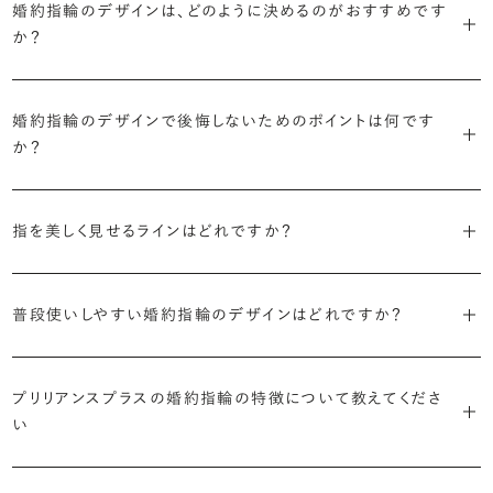
婚約指輪のデザインは、どのように決めるのがおすすめです
に留めた王道のデザイン「ソリティア」です。
リリアンスプラスでも不動の人気を誇ります。
か？
さらに、指に沿うアームの部分はまっすぐなストレートの形状が、素材
・「サイドストーン」
婚約指輪の決め方としては、以下の4つを意識するのがおすすめで
はプラチナがよく選ばれています。
主役のダイヤモンドの横に小ぶりなメレダイヤモンドでアクセントを添
婚約指輪のデザインで後悔しないためのポイントは何です
す。
えたデザイン。愛らしい雰囲気が楽しめます。
か？
婚約指輪の人気デザインランキングを見る
・順番に絞り込んでみる
・「エタニティ」
3つのポイントがあります。
まずはデザインの種類（ソリティア／サイドストーン／エタニティ等）を
リングに沿ってダイヤモンドが並ぶ華やかなデザイン。“永遠”を意味す
指を美しく見せるラインはどれですか？
絞り、次にアームのフォルム（ストレート／ウェーブ／V字）と素材（プ
るという点でも人気があります。
1つ目は結婚指輪との重ね付けを想定してデザインを選ぶこと、2つ目
ラチナ／ゴールド）を選ぶ流れがスムーズです。
S字やV字などを描く「ウェーブ」のデザインだと、より指が長く美しく
はライフスタイルに合った普段使いのしやすさを確認すること、3つ目
・「パヴェ」
普段使いしやすい婚約指輪のデザインはどれですか？
見えやすいと言われています。
は実物を指に着けて見え方を確かめることです。
・年齢を重ねても似合うリングを目指す
リングに小粒のダイヤモンドを敷き詰めた豪華で存在感あるデザイ
流行に左右されないデザインであること、そして年齢を重ねた手にも
ン。手元にしっかりと存在感を添えてくれます。
ダイヤモンドを留める爪の高さを低めにすることで、日常使いしやすく
しかし、指を美しく見せるデザインはその人の手の骨格によって変わっ
ブリリアンスプラスのショールームでは、すべてのデザインを、心ゆく
似合う適度なボリュームがあることが理想的です。
プリリアンスプラスの婚約指輪の特徴について教えてくださ
なります。ブリリアンスプラスでは、普段の生活の中でも婚約指輪を楽
てきます。ぜひ、所要時間30秒のブリリアンスプラスオリジナル診断を
までじっくりと試着していただけます。
・「ヘイロー」
い
しく身に着けていただけるよう、全てのデザインが高さを抑えて作られ
活用して、ご自身にぴったりのラインを探してみてください。
・着用シーンを想像して選ぶ
主役のダイヤモンドの輪郭をメレダイヤモンドで取り囲んだデザイン。
ています。
日常的に身に着けたいのか、お出かけの時だけ身に着けたいのか
ショールームで婚約指輪を試着する
華やかなデザインをお好みの方から非常に人気です。
・自分で組み合わせるオーダーメイド
婚約指輪診断を試してみる