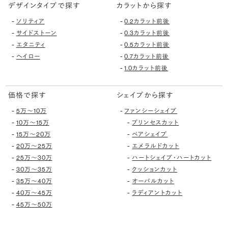
デザインタイプで探す
カラットから探す
-
-
ソリティア
0.2カラット前後
-
-
サイドストーン
0.3カラット前後
-
-
エタニティ
0.5カラット前後
-
-
ヘイロー
0.7カラット前後
-
1.0カラット前後
価格で探す
シェイプから探す
-
-
5万〜10万
ファンシーシェイプ
-
-
10万〜15万
プリンセスカット
-
-
15万〜20万
ペアシェイプ
-
-
20万〜25万
エメラルドカット
-
-
25万〜30万
ハートシェイプ・ハートカット
-
-
30万〜35万
クッションカット
-
-
35万〜40万
オーバルカット
-
-
40万〜45万
ラディアントカット
-
45万〜50万