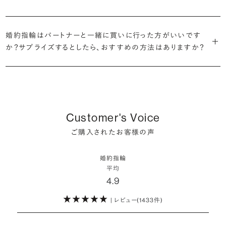
だけの一石を探し婚約指輪をオーダーしていただけます。
・充実したアフターサービス
割が婚約指輪を購入しなかったようです。
ブリリアンスプラスでは適正価格を心がけているため、一般的な相場
プラチナの婚約指輪
一般的に利用頻度が高い、リングのサイズ直しや表面の仕上げ直しな
贈られたその日から、お好みのタイミングで着け始めて問題ありませ
と同程度のご予算でより高品質なダイヤモンドをお選びいただくこと
・鑑定書が付属
どのメンテナンスについては全て永久「無料」保証。その他、万が一に
イエローゴールドの婚約指輪
婚約指輪はパートナーと一緒に買いに行った方がいいです
ん。
婚約指輪は結婚するために必須のものではありませんが、中には「昔
も可能です。
婚約指輪用のすべてのダイヤモンドに、国内外の信頼性の高い鑑定
備えたアフターサービスも永久保証で対応しております。
ピンクゴールドの婚約指輪
か？サプライズするとしたら、おすすめの方法はありますか？
から憧れがあったがパートナーに遠慮して欲しいと言い出せなかっ
機関が発行した鑑定書が付き、品質が保証されます。
シャンパンゴールドの婚約指輪
婚約指輪は婚約期間中だけでなく、結婚後も活躍するジュエリーで
た」というケースもあります。
詳しくはこちら
確かに、最近は「お相手の好きなデザインを確実に選べる」という理由
す。使い方に決まりはありませんが、身内やお友達、知人の結婚式やパ
コンビネーションの婚約指輪
・メレダイヤモンドまでブライダル品質
で、お二人で来店されるケースが一般的になってきています。
ーティなどの特別なシーンはもちろん、日常の場面でも身に着けると
また、婚約記念品を贈った方のうち26.2%が婚約ネックレスを選ぶな
婚約指輪にさらなる華やかさを添える小ぶりなダイヤモンドも、一般的
いう方が増えています。
ど、近年は婚約指輪以外のジュエリーの選択肢にも注目が集まってい
にブライダルで使われる品質以上のもののみを厳選して使用していま
しかし、サプライズで贈り贈られるのも、やはり素敵な経験。ブリリアン
Customer's Voice
ます。
す。輝きの違いをお楽しみください。
スプラスではサプライズでもお相手のご希望を叶えられるよう、ダイヤ
詳しくはこちら
ご購入されたお客様の声
モンドをサプライズで贈りデザインは後から二人で選ぶ『ダイヤモンド
お相手の気持ちに寄り添いながら、お二人にとって後悔のない選択を
わたしたちのダイヤモンドについて
でプロポーズ』というサービスもご用意しています。
検討していただければと思います。
婚約指輪
※データ出典：結婚マーケット調査2025
平均
ぜひお二人らしいスタイルを見つけてみてください。
4.9
| レビュー(1433件)
詳しくはこちら