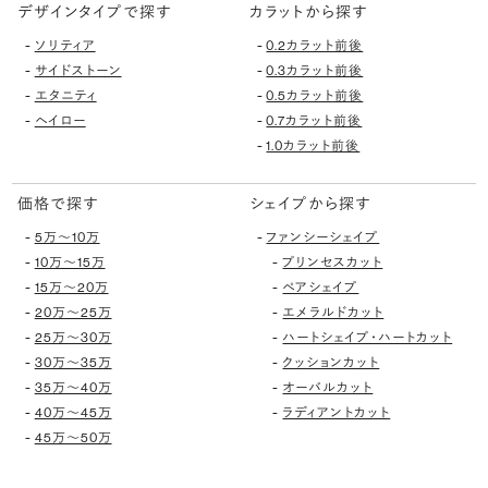
デザインタイプで探す
カラットから探す
-
-
ソリティア
0.2カラット前後
-
-
サイドストーン
0.3カラット前後
-
-
エタニティ
0.5カラット前後
-
-
ヘイロー
0.7カラット前後
-
1.0カラット前後
価格で探す
シェイプから探す
-
-
5万〜10万
ファンシーシェイプ
-
-
10万〜15万
プリンセスカット
-
-
15万〜20万
ペアシェイプ
-
-
20万〜25万
エメラルドカット
-
-
25万〜30万
ハートシェイプ・ハートカット
-
-
30万〜35万
クッションカット
-
-
35万〜40万
オーバルカット
-
-
40万〜45万
ラディアントカット
-
45万〜50万