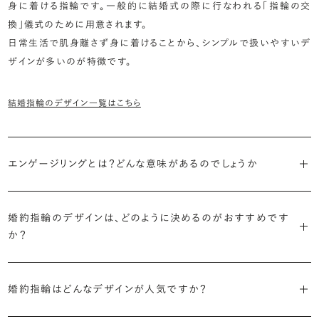
身に着ける指輪です。一般的に結婚式の際に行なわれる「指輪の交
換」儀式のために用意されます。
日常生活で肌身離さず身に着けることから、シンプルで扱いやすいデ
ザインが多いのが特徴です。
結婚指輪のデザイン一覧はこちら
エンゲージリングとは？どんな意味があるのでしょうか
ブライダルリングには婚約指輪と結婚指輪がありますが「エンゲージ
リング」は婚約指輪の別名です。
婚約指輪のデザインは、どのように決めるのがおすすめです
か？
「エンゲージリング」は実は和製英語。英語ではEngagement
婚約指輪の決め方としては、以下の3つを意識するのがおすすめで
Ring（エンゲージメントリング）と呼ばれます。
す。
婚約指輪はどんなデザインが人気ですか？