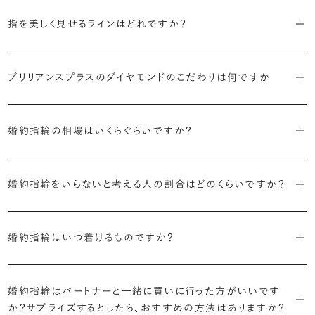
代表的かつ人気のデザインには、以下のようなものがあります。
・年齢を重ねても似合うリングを目指す
指を美しく見せるラインはどれですか？
流行に左右されないデザインであること、そして年齢を重ねた手にも
・「ソリティア」
似合う適度なボリュームがあることが理想的です。
S字やV字などを描く「ウェーブ」のデザインだと、より指が長く美しく
主役のダイヤモンド一石をシンプルに留めた最も王道のデザイン。ブ
見えやすいと言われています。
ブリリアンスプラスのダイヤモンドのこだわりは何ですか
リリアンスプラスでも不動の人気を誇ります。
・着用シーンを想像して選ぶ
日常的に身に着けたいのか、お出かけの時だけ身に着けたいのか
・国内有数の多彩なラインナップ
しかし、指を美しく見せるデザインはその人の手の骨格によって変わっ
・「サイドストーン」
で、適したデザインは変わってきます。普段使いの頻度が多ければ引っ
種類、品質、価格に至るまで、あらゆる価値観に合う多様なダイヤモン
婚約指輪の相場はいくらぐらいですか？
てきます。ぜひ、所要時間30秒のブリリアンスプラスオリジナル診断を
主役のダイヤモンドの横に小ぶりなメレダイヤモンドでアクセントを添
掛かりにくさに配慮されていたり、ダイヤモンドの大きさ自体も控えめ
ドをご用意しています。一般的な天然のラウンドシェイプだけでも3万
活用して、ご自身にぴったりのラインを探してみてください。
えたデザイン。愛らしい雰囲気が楽しめます。
な方が、扱いやすく活躍の頻度も高まるかもしれません。
2026年に発表された全国調査（※）によると婚約指輪の相場は全国
個以上。選択肢が多いからこそ、お一人おひとりに最適なご提案がで
平均で約43.8万円。30〜40万円未満の範囲で選ぶカップルが18.7%
婚約指輪をいらないと考える人の割合はどのくらいですか？
きます。
・「ヘイロー」
・何を重要視するか明確にする
婚約指輪診断を試してみる
と最も多く、20〜30万円未満、10〜20万円未満が続きます。
主役のダイヤモンドの輪郭をメレダイヤモンドで取り囲んだデザイン。
デザインで譲れないポイント、ダイヤモンドの品質で大切にしたいこと
2026年に発表された全国調査（※）によると、婚約記念品を贈られた
※データ出典：結婚マーケット調査2025
・業界の当たり前にとらわれない適正価格と透明性
華やかなデザインをお好みの方から非常に人気です。
などがはっきりするほど、理想の婚約指輪が探しやすくなります。
人は67.1%。そのうち婚約指輪を贈られた人は67.9%と、全体の約5割
婚約指輪はいつ着けるものですか？
流通の上流からの仕入れ、余分な在庫を持たない取り組みなどで、従
が婚約指輪を購入しなかったようです。
ブリリアンスプラスでは適正価格を心がけているため、一般的な相場
来のマージンの大半をカットし、ダイヤモンドの適正価格を実現。一石
さらに、指に沿うアームの部分はまっすぐなストレートの形状が、素材
とはいえたくさんの選択肢の中から、たった一つのリングを選ぶのは
贈られたその日から、お好みのタイミングで着け始めて問題ありませ
と同程度のご予算でより高品質なダイヤモンドをお選びいただくこと
ごとの価格・品質情報もすべて公開しています。
はプラチナがよく選ばれています。
簡単ではありません。決め方に悩んだら遠慮せずプロに相談してアド
ん。
婚約指輪はパートナーと一緒に買いに行った方がいいです
婚約指輪は結婚するために必須のものではありませんが、中には「昔
も可能です。
バイスを受けてみてください。より後悔のない婚約指輪選びにつなが
か？サプライズするとしたら、おすすめの方法はありますか？
から憧れがあったがパートナーに遠慮して欲しいと言い出せなかっ
・婚約指輪に留める一石を自分で選べる