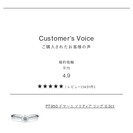
るはずです。
婚約指輪の人気デザインランキングを見る
婚約指輪は婚約期間中だけでなく、結婚後も活躍するジュエリーで
た」というケースもあります。
ダイヤモンド供給元のデータと直接繋がる独自の検索画面で、品質を
詳しくはこちら
確かに、最近は「お相手の好きなデザインを確実に選べる」という理由
す。使い方に決まりはありませんが、身内やお友達、知人の結婚式やパ
細かく設定し検索が可能です。限られた候補から選ぶのではなく、ま
婚約指輪のおすすめの選び方を詳しく
で、お二人で来店されるケースが一般的になってきています。
ーティなどの特別なシーンはもちろん、日常の場面でも身に着けると
また、婚約記念品を贈った方のうち26.2%が婚約ネックレスを選ぶな
だ誰も触れていないダイヤモンドから、品質も価格も納得するあなた
普段使いしやすいデザインの選び方を詳しく
いう方が増えています。
ど、近年は婚約指輪以外のジュエリーの選択肢にも注目が集まってい
だけの一石を探し婚約指輪をオーダーしていただけます。
しかし、サプライズで贈り贈られるのも、やはり素敵な経験。ブリリアン
ます。
Customer's Voice
スプラスではサプライズでもお相手のご希望を叶えられるよう、ダイヤ
・鑑定書が付属
詳しくはこちら
ご購入されたお客様の声
モンドをサプライズで贈りデザインは後から二人で選ぶ『ダイヤモンド
お相手の気持ちに寄り添いながら、お二人にとって後悔のない選択を
婚約指輪用のすべてのダイヤモンドに、国内外の信頼性の高い鑑定
でプロポーズ』というサービスもご用意しています。
検討していただければと思います。
機関が発行した鑑定書が付き、品質が保証されます。
婚約指輪
※データ出典：結婚マーケット調査2025
平均
ぜひお二人らしいスタイルを見つけてみてください。
4.9
・メレダイヤモンドまでブライダル品質
婚約指輪にさらなる華やかさを添える小ぶりなダイヤモンドも、一般的
| レビュー(1431件)
詳しくはこちら
にブライダルで使われる品質以上のもののみを厳選して使用していま
す。輝きの違いをお楽しみください。
PT950 ドマーニ ソリティア リング 0.3ct
わたしたちのダイヤモンドについて