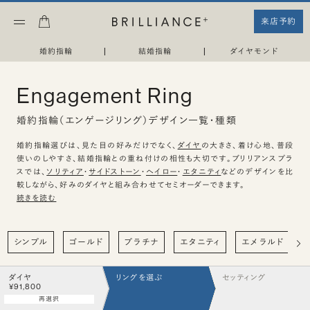
来店予約
婚約指輪
|
結婚指輪
|
ダイヤモンド
Engagement Ring
婚約指輪（エンゲージリング）デザイン一覧・種類
婚約指輪選びは、見た目の好みだけでなく、
ダイヤ
の大きさ、着け心地、普段
使いのしやすさ、結婚指輪との重ね付けの相性も大切です。ブリリアンスプラ
スでは、
ソリティア
・
サイドストーン
・
ヘイロー
・
エタニティ
などのデザインを比
較しながら、好みのダイヤと組み合わせてセミオーダーできます。
続きを読む
シンプル
ゴールド
プラチナ
エタニティ
エメラルド
ダイヤ
リングを選ぶ
セッティング
¥91,800
再選択