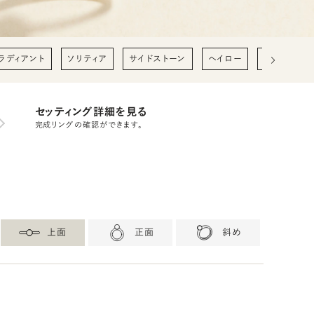
ラディアント
ソリティア
サイドストーン
ヘイロー
0.2ct
0
セッティング詳細を見る
完成リングの確認ができます。
上面
正面
斜め