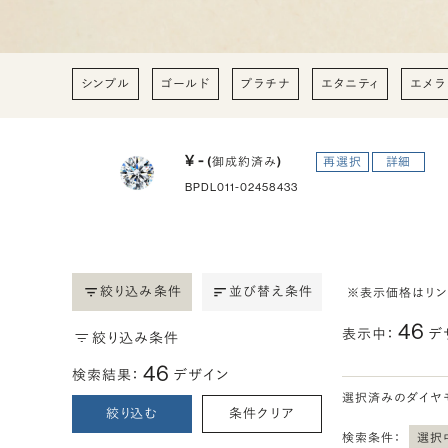
シンプル
ゴールド
プラチナ
エタニティ
エメラ
¥ -
(御成約済み)
再選択
詳細
BPDL011-02458433
絞り込み条件
並び替え条件
※表示価格はリ
46
表示中：
デ
絞り込み条件
46
検索結果：
デザイン
選択済みのダイヤ
絞り込む
条件クリア
検索条件：
選択中