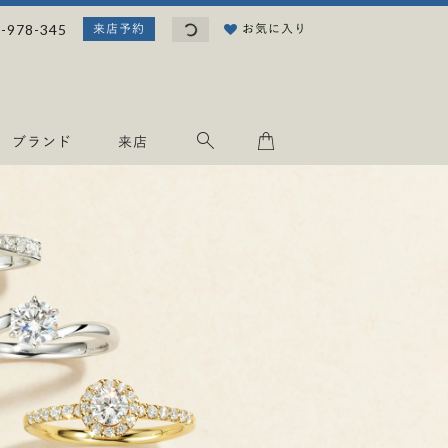
読
-978-345
お気に入り
来店予約
み
込
み
中
.
ブランド
来店
.
.