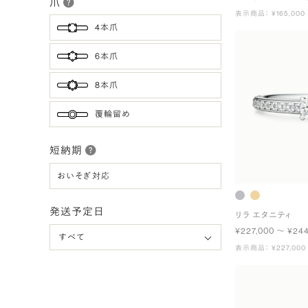
爪
表示商品： ¥165,000
4本爪
6本爪
8本爪
覆輪留め
短納期
おいそぎ対応
発送予定日
リラ エタニティ
¥227,000 〜 ¥24
表示商品： ¥227,000