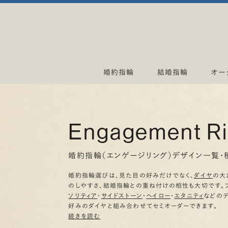
婚約指輪
結婚指輪
オー
Engagement R
婚約指輪（エンゲージリング）デザイン一覧・
婚約指輪選びは、見た目の好みだけでなく、
ダイヤ
の大
のしやすさ、結婚指輪との重ね付けの相性も大切です。
ソリティア
・
サイドストーン
・
ヘイロー
・
エタニティ
などの
好みのダイヤと組み合わせてセミオーダーできます。
続きを読む