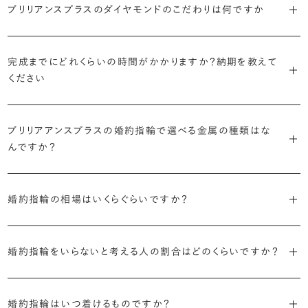
で、適したデザインは変わってきます。普段使いの頻度が多ければ引っ
ブリリアンスプラスのダイヤモンドのこだわりは何ですか
ブリリアンスプラスではすべての婚約指輪をリングデザインとダイヤ
より洋服への引っかかりへの心配を少なくしたい場合は、爪を使わず
掛かりにくさに配慮されていたり、ダイヤモンドの大きさ自体も控えめ
ブリリアンスプラスでは70種類以上のデザインからお好みの1本をお
モンドを自由に組み合わせる、オーダーメイドでお作りしています。
地金でダイヤモンドを包み込むように留める「覆輪留め」もおすすめ
な方が、扱いやすく活躍の頻度も高まるかもしれません。
選びいただけます。
・国内有数の多彩なラインナップ
30,000個以上のダイヤモンドの中からお好みの1石を選び、70種類
です。
完成までにどれくらいの時間がかかりますか？納期を教えて
種類、品質、価格に至るまで、あらゆる価値観に合う多様なダイヤモン
以上のデザインと組み合わせて、世界に一つの婚約指輪を製作できま
・何を重要視するか明確にする
ください
ドをご用意しています。一般的な天然のラウンドシェイプだけでも3万
す。
迷った場合はショールームでジュエリーコンサルタントにぜひご相談
デザインで譲れないポイント、ダイヤモンドの品質で大切にしたいこと
個以上。選択肢が多いからこそ、お一人おひとりに最適なご提案がで
ください。お好みやライフスタイルを丁寧にヒアリングしながら、たくさ
などがはっきりするほど、理想の婚約指輪が探しやすくなります。
ブリリアンスプラスの婚約指輪は、ご注文ごとに熟練の宝飾職人が一
きます。
・誠実で透明性の高い価格設定
ん身に着けたいと思えるとっておきのデザインをご提案いたします。
ブリリアアンスプラスの婚約指輪で選べる金属の種類はな
つひとつ心をこめてお作りいたします。基本の納期は4週間前後、素材
ジュエリーの購入は初めてというお客様も多いからこそ、より安心して
迷った場合はショールームでジュエリーコンサルタントにご相談いた
んですか？
やデザインによって5週間ほどお日にちを頂戴する場合がございます。
・業界の当たり前にとらわれない適正価格と透明性
お選びいただくために。在庫を持たない、店舗を過剰に設けないな
だければ、お好みやライフスタイルに合ったデザインをご提案いたし
流通の上流からの仕入れ、余分な在庫を持たない取り組みなどで、従
ど、コストをカットすることで適正価格を実現しています。また、ご用意
ます。
婚約指輪の素材はプラチナ（Pt950）、ゴールド（K18）、プラチナとゴ
詳しくは各デザインの詳細ページをご確認いただくか、ショールームま
来のマージンの大半をカットし、ダイヤモンドの適正価格を実現。一石
しているすべてのデザインとダイヤモンドの価格をサイト上で公開して
婚約指輪の相場はいくらぐらいですか？
ールドを組み合わせたコンビネーションからお選びいただけます。ゴ
でお問い合わせください。
ごとの価格・品質情報もすべて公開しています。
います。
ールドは、イエローゴールド・ピンクゴールド・シャンパンゴールドのご
婚約指輪のおすすめの選び方を詳しく
2026年に発表された全国調査（※）によると婚約指輪の相場は全国
用意がございます。
普段使いしやすいデザインの選び方を詳しく
・婚約指輪に留める一石を自分で選べる
・すべてのダイヤモンドに鑑定書が付属
婚約指輪をいらないと考える人の割合はどのくらいですか？
平均で約43.8万円。30〜40万円未満の範囲で選ぶカップルが18.7%
ダイヤモンド供給元のデータと直接繋がる独自の検索画面で、品質を
婚約指輪の中央にお留めするダイヤモンドには、国内外の最大手鑑
と最も多く、20〜30万円未満、10〜20万円未満が続きます。
デザインによって対応する素材が変わりますので、詳しくは各デザイン
細かく設定し検索が可能です。限られた候補から選ぶのではなく、ま
定機関が発行する信頼性の高い鑑定書が付属いたします。
2026年に発表された全国調査（※）によると、婚約記念品を贈られた
※データ出典：結婚マーケット調査2025
の詳細ページをご覧ください。
だ誰も触れていないダイヤモンドから、品質も価格も納得するあなた
婚約指輪はいつ着けるものですか？
人は67.1%。そのうち婚約指輪を贈られた人は67.9%と、全体の約5