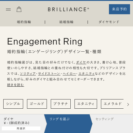
来店予約
婚約指輪
|
結婚指輪
|
ダイヤモンド
Engagement Ring
婚約指輪（エンゲージリング）デザイン一覧・種類
婚約指輪選びは、見た目の好みだけでなく、
ダイヤ
の大きさ、着け心地、普段
使いのしやすさ、結婚指輪との重ね付けの相性も大切です。ブリリアンスプラ
スでは、
ソリティア
・
サイドストーン
・
ヘイロー
・
エタニティ
などのデザインを比
較しながら、好みのダイヤと組み合わせてセミオーダーできます。
続きを読む
シンプル
ゴールド
プラチナ
エタニティ
エメラルド
ダイヤ
リングを選ぶ
セッティング
¥ - (御成約済み)
再選択