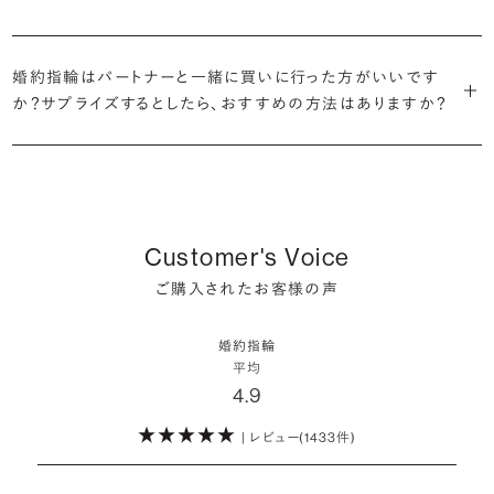
だけの一石を探し婚約指輪をオーダーしていただけます。
・充実したアフターサービス
割が婚約指輪を購入しなかったようです。
ブリリアンスプラスでは適正価格を心がけているため、一般的な相場
プラチナの婚約指輪
一般的に利用頻度が高い、リングのサイズ直しや表面の仕上げ直しな
贈られたその日から、お好みのタイミングで着け始めて問題ありませ
と同程度のご予算でより高品質なダイヤモンドをお選びいただくこと
・鑑定書が付属
どのメンテナンスについては全て永久「無料」保証。その他、万が一に
イエローゴールドの婚約指輪
婚約指輪はパートナーと一緒に買いに行った方がいいです
ん。
婚約指輪は結婚するために必須のものではありませんが、中には「昔
も可能です。
婚約指輪用のすべてのダイヤモンドに、国内外の信頼性の高い鑑定
備えたアフターサービスも永久保証で対応しております。
ピンクゴールドの婚約指輪
か？サプライズするとしたら、おすすめの方法はありますか？
から憧れがあったがパートナーに遠慮して欲しいと言い出せなかっ
機関が発行した鑑定書が付き、品質が保証されます。
シャンパンゴールドの婚約指輪
婚約指輪は婚約期間中だけでなく、結婚後も活躍するジュエリーで
た」というケースもあります。
詳しくはこちら
確かに、最近は「お相手の好きなデザインを確実に選べる」という理由
す。使い方に決まりはありませんが、身内やお友達、知人の結婚式やパ
コンビネーションの婚約指輪
・メレダイヤモンドまでブライダル品質
で、お二人で来店されるケースが一般的になってきています。
ーティなどの特別なシーンはもちろん、日常の場面でも身に着けると
また、婚約記念品を贈った方のうち26.2%が婚約ネックレスを選ぶな
婚約指輪にさらなる華やかさを添える小ぶりなダイヤモンドも、一般的
いう方が増えています。
ど、近年は婚約指輪以外のジュエリーの選択肢にも注目が集まってい
にブライダルで使われる品質以上のもののみを厳選して使用していま
しかし、サプライズで贈り贈られるのも、やはり素敵な経験。ブリリアン
Customer's Voice
ます。
す。輝きの違いをお楽しみください。
スプラスではサプライズでもお相手のご希望を叶えられるよう、ダイヤ
詳しくはこちら
ご購入されたお客様の声
モンドをサプライズで贈りデザインは後から二人で選ぶ『ダイヤモンド
お相手の気持ちに寄り添いながら、お二人にとって後悔のない選択を
わたしたちのダイヤモンドについて
でプロポーズ』というサービスもご用意しています。
検討していただければと思います。
婚約指輪
※データ出典：結婚マーケット調査2025
平均
ぜひお二人らしいスタイルを見つけてみてください。
4.9
| レビュー(1433件)
詳しくはこちら