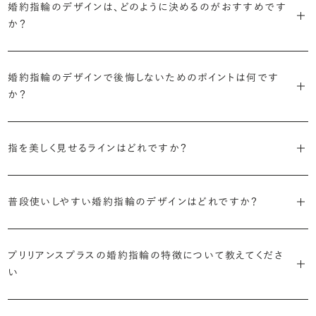
婚約指輪のデザインは、どのように決めるのがおすすめです
に留めた王道のデザイン「ソリティア」です。
リリアンスプラスでも不動の人気を誇ります。
か？
さらに、指に沿うアームの部分はまっすぐなストレートの形状が、素材
・「サイドストーン」
婚約指輪の決め方としては、以下の4つを意識するのがおすすめで
はプラチナがよく選ばれています。
主役のダイヤモンドの横に小ぶりなメレダイヤモンドでアクセントを添
婚約指輪のデザインで後悔しないためのポイントは何です
す。
えたデザイン。愛らしい雰囲気が楽しめます。
か？
婚約指輪の人気デザインランキングを見る
・順番に絞り込んでみる
・「エタニティ」
3つのポイントがあります。
まずはデザインの種類（ソリティア／サイドストーン／エタニティ等）を
リングに沿ってダイヤモンドが並ぶ華やかなデザイン。“永遠”を意味す
指を美しく見せるラインはどれですか？
絞り、次にアームのフォルム（ストレート／ウェーブ／V字）と素材（プ
るという点でも人気があります。
1つ目は結婚指輪との重ね付けを想定してデザインを選ぶこと、2つ目
ラチナ／ゴールド）を選ぶ流れがスムーズです。
S字やV字などを描く「ウェーブ」のデザインだと、より指が長く美しく
はライフスタイルに合った普段使いのしやすさを確認すること、3つ目
・「パヴェ」
普段使いしやすい婚約指輪のデザインはどれですか？
見えやすいと言われています。
は実物を指に着けて見え方を確かめることです。
・年齢を重ねても似合うリングを目指す
リングに小粒のダイヤモンドを敷き詰めた豪華で存在感あるデザイ
流行に左右されないデザインであること、そして年齢を重ねた手にも
ン。手元にしっかりと存在感を添えてくれます。
ダイヤモンドを留める爪の高さを低めにすることで、日常使いしやすく
しかし、指を美しく見せるデザインはその人の手の骨格によって変わっ
ブリリアンスプラスのショールームでは、すべてのデザインを、心ゆく
似合う適度なボリュームがあることが理想的です。
プリリアンスプラスの婚約指輪の特徴について教えてくださ
なります。ブリリアンスプラスでは、普段の生活の中でも婚約指輪を楽
てきます。ぜひ、所要時間30秒のブリリアンスプラスオリジナル診断を
までじっくりと試着していただけます。
・「ヘイロー」
い
しく身に着けていただけるよう、全てのデザインが高さを抑えて作られ
活用して、ご自身にぴったりのラインを探してみてください。
・着用シーンを想像して選ぶ
主役のダイヤモンドの輪郭をメレダイヤモンドで取り囲んだデザイン。
ています。
日常的に身に着けたいのか、お出かけの時だけ身に着けたいのか
ショールームで婚約指輪を試着する
華やかなデザインをお好みの方から非常に人気です。
・自分で組み合わせるオーダーメイド
婚約指輪診断を試してみる