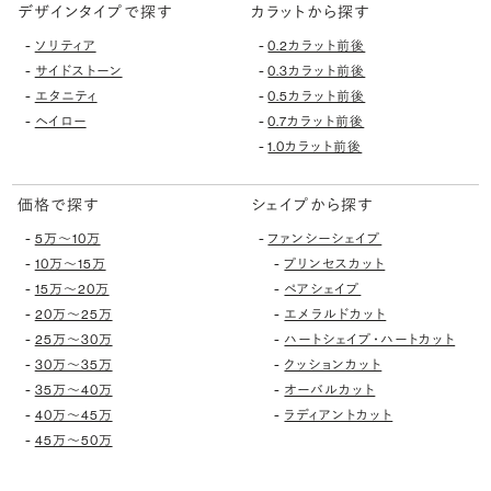
デザインタイプで探す
カラットから探す
-
-
ソリティア
0.2カラット前後
-
-
サイドストーン
0.3カラット前後
-
-
エタニティ
0.5カラット前後
-
-
ヘイロー
0.7カラット前後
-
1.0カラット前後
価格で探す
シェイプから探す
-
-
5万〜10万
ファンシーシェイプ
-
-
10万〜15万
プリンセスカット
-
-
15万〜20万
ペアシェイプ
-
-
20万〜25万
エメラルドカット
-
-
25万〜30万
ハートシェイプ・ハートカット
-
-
30万〜35万
クッションカット
-
-
35万〜40万
オーバルカット
-
-
40万〜45万
ラディアントカット
-
45万〜50万