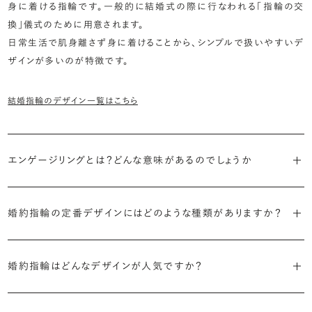
身に着ける指輪です。一般的に結婚式の際に行なわれる「指輪の交
換」儀式のために用意されます。
日常生活で肌身離さず身に着けることから、シンプルで扱いやすいデ
ザインが多いのが特徴です。
結婚指輪のデザイン一覧はこちら
エンゲージリングとは？どんな意味があるのでしょうか
ブライダルリングには婚約指輪と結婚指輪がありますが「エンゲージ
婚約指輪の定番デザインにはどのような種類がありますか？
リング」は婚約指輪の別名です。
婚約指輪のデザインは、大きく5つに分かれます。
「エンゲージリング」は実は和製英語。英語ではEngagement
婚約指輪はどんなデザインが人気ですか？
Ring（エンゲージメントリング）と呼ばれます。
・「ソリティア」
最もよく選ばれているデザインは、主役のダイヤモンド一石をシンプル
主役のダイヤモンド一石をシンプルに留めた最も王道のデザイン。ブ