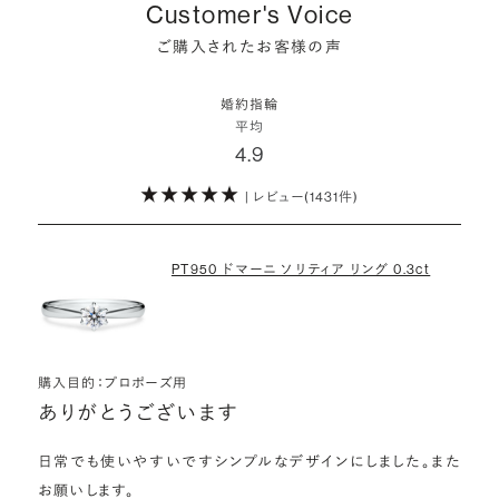
しかし、サプライズで贈り贈られるのも、やはり素敵な経験。ブリリアン
ます。
Customer's Voice
スプラスではサプライズでもお相手のご希望を叶えられるよう、ダイヤ
・鑑定書が付属
詳しくはこちら
ご購入されたお客様の声
モンドをサプライズで贈りデザインは後から二人で選ぶ『ダイヤモンド
お相手の気持ちに寄り添いながら、お二人にとって後悔のない選択を
婚約指輪用のすべてのダイヤモンドに、国内外の信頼性の高い鑑定
でプロポーズ』というサービスもご用意しています。
検討していただければと思います。
機関が発行した鑑定書が付き、品質が保証されます。
婚約指輪
※データ出典：結婚マーケット調査2025
平均
ぜひお二人らしいスタイルを見つけてみてください。
4.9
・メレダイヤモンドまでブライダル品質
婚約指輪にさらなる華やかさを添える小ぶりなダイヤモンドも、一般的
| レビュー(1431件)
詳しくはこちら
にブライダルで使われる品質以上のもののみを厳選して使用していま
す。輝きの違いをお楽しみください。
PT950 ドマーニ ソリティア リング 0.3ct
わたしたちのダイヤモンドについて
購入目的：プロポーズ用
ありがとうございます
日常でも使いやすいですシンプルなデザインにしました。また
お願いします。