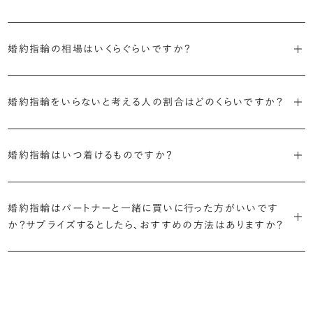
日常的に身に着けたいのか、お出かけの時だけ身に着けたいのか
・国内有数の多彩なラインナップ
しかし、指を美しく見せるデザインはその人の手の骨格によって変わっ
・「サイドストーン」
で、適したデザインは変わってきます。普段使いの頻度が多ければ引っ
種類、品質、価格に至るまで、あらゆる価値観に合う多様なダイヤモン
婚約指輪の相場はいくらぐらいですか？
てきます。ぜひ、所要時間30秒のブリリアンスプラスオリジナル診断を
主役のダイヤモンドの横に小ぶりなメレダイヤモンドでアクセントを添
掛かりにくさに配慮されていたり、ダイヤモンドの大きさ自体も控えめ
ドをご用意しています。一般的な天然のラウンドシェイプだけでも3万
活用して、ご自身にぴったりのラインを探してみてください。
えたデザイン。愛らしい雰囲気が楽しめます。
な方が、扱いやすく活躍の頻度も高まるかもしれません。
2026年に発表された全国調査（※）によると婚約指輪の相場は全国
個以上。選択肢が多いからこそ、お一人おひとりに最適なご提案がで
平均で約43.8万円。30〜40万円未満の範囲で選ぶカップルが18.7%
婚約指輪をいらないと考える人の割合はどのくらいですか？
きます。
・「ヘイロー」
・何を重要視するか明確にする
婚約指輪診断を試してみる
と最も多く、20〜30万円未満、10〜20万円未満が続きます。
主役のダイヤモンドの輪郭をメレダイヤモンドで取り囲んだデザイン。
デザインで譲れないポイント、ダイヤモンドの品質で大切にしたいこと
2026年に発表された全国調査（※）によると、婚約記念品を贈られた
※データ出典：結婚マーケット調査2025
・業界の当たり前にとらわれない適正価格と透明性
華やかなデザインをお好みの方から非常に人気です。
などがはっきりするほど、理想の婚約指輪が探しやすくなります。
人は67.1%。そのうち婚約指輪を贈られた人は67.9%と、全体の約5割
婚約指輪はいつ着けるものですか？
流通の上流からの仕入れ、余分な在庫を持たない取り組みなどで、従
が婚約指輪を購入しなかったようです。
ブリリアンスプラスでは適正価格を心がけているため、一般的な相場
来のマージンの大半をカットし、ダイヤモンドの適正価格を実現。一石
さらに、指に沿うアームの部分はまっすぐなストレートの形状が、素材
とはいえたくさんの選択肢の中から、たった一つのリングを選ぶのは
贈られたその日から、お好みのタイミングで着け始めて問題ありませ
と同程度のご予算でより高品質なダイヤモンドをお選びいただくこと
ごとの価格・品質情報もすべて公開しています。
はプラチナがよく選ばれています。
簡単ではありません。決め方に悩んだら遠慮せずプロに相談してアド
ん。
婚約指輪はパートナーと一緒に買いに行った方がいいです
婚約指輪は結婚するために必須のものではありませんが、中には「昔
も可能です。
バイスを受けてみてください。より後悔のない婚約指輪選びにつなが
か？サプライズするとしたら、おすすめの方法はありますか？
から憧れがあったがパートナーに遠慮して欲しいと言い出せなかっ
・婚約指輪に留める一石を自分で選べる
るはずです。
婚約指輪の人気デザインランキングを見る
婚約指輪は婚約期間中だけでなく、結婚後も活躍するジュエリーで
た」というケースもあります。
ダイヤモンド供給元のデータと直接繋がる独自の検索画面で、品質を
詳しくはこちら
確かに、最近は「お相手の好きなデザインを確実に選べる」という理由
す。使い方に決まりはありませんが、身内やお友達、知人の結婚式やパ
細かく設定し検索が可能です。限られた候補から選ぶのではなく、ま
婚約指輪のおすすめの選び方を詳しく
で、お二人で来店されるケースが一般的になってきています。
ーティなどの特別なシーンはもちろん、日常の場面でも身に着けると
また、婚約記念品を贈った方のうち26.2%が婚約ネックレスを選ぶな
だ誰も触れていないダイヤモンドから、品質も価格も納得するあなた
普段使いしやすいデザインの選び方を詳しく
いう方が増えています。
ど、近年は婚約指輪以外のジュエリーの選択肢にも注目が集まってい
だけの一石を探し婚約指輪をオーダーしていただけます。