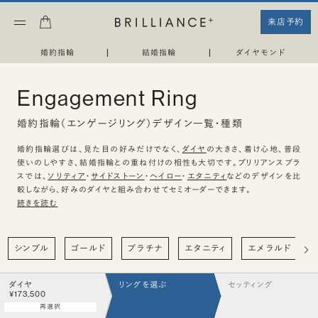
来店予約
婚約指輪
|
結婚指輪
|
ダイヤモンド
Engagement Ring
婚約指輪（エンゲージリング）デザイン一覧・種類
婚約指輪選びは、見た目の好みだけでなく、
ダイヤ
の大きさ、着け心地、普段
使いのしやすさ、結婚指輪との重ね付けの相性も大切です。ブリリアンスプラ
スでは、
ソリティア
・
サイドストーン
・
ヘイロー
・
エタニティ
などのデザインを比
較しながら、好みのダイヤと組み合わせてセミオーダーできます。
続きを読む
シンプル
ゴールド
プラチナ
エタニティ
エメラルド
ダイヤ
リングを選ぶ
セッティング
¥173,500
再選択