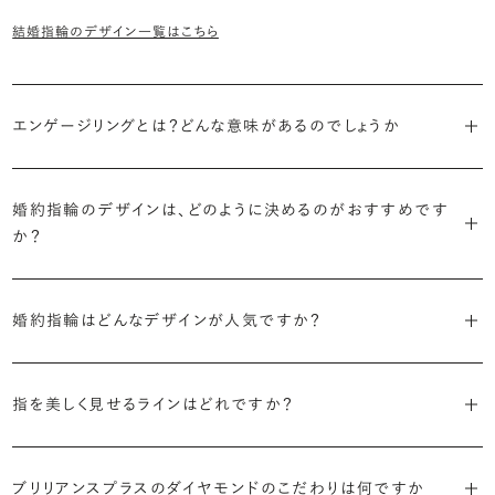
結婚指輪のデザイン一覧はこちら
エンゲージリングとは？どんな意味があるのでしょうか
ブライダルリングには婚約指輪と結婚指輪がありますが「エンゲージ
リング」は婚約指輪の別名です。
婚約指輪のデザインは、どのように決めるのがおすすめです
か？
「エンゲージリング」は実は和製英語。英語ではEngagement
婚約指輪の決め方としては、以下の3つを意識するのがおすすめで
Ring（エンゲージメントリング）と呼ばれます。
す。
婚約指輪はどんなデザインが人気ですか？
代表的かつ人気のデザインには、以下のようなものがあります。
・年齢を重ねても似合うリングを目指す
指を美しく見せるラインはどれですか？
流行に左右されないデザインであること、そして年齢を重ねた手にも
・「ソリティア」
似合う適度なボリュームがあることが理想的です。
S字やV字などを描く「ウェーブ」のデザインだと、より指が長く美しく
主役のダイヤモンド一石をシンプルに留めた最も王道のデザイン。ブ
見えやすいと言われています。
ブリリアンスプラスのダイヤモンドのこだわりは何ですか
リリアンスプラスでも不動の人気を誇ります。
・着用シーンを想像して選ぶ