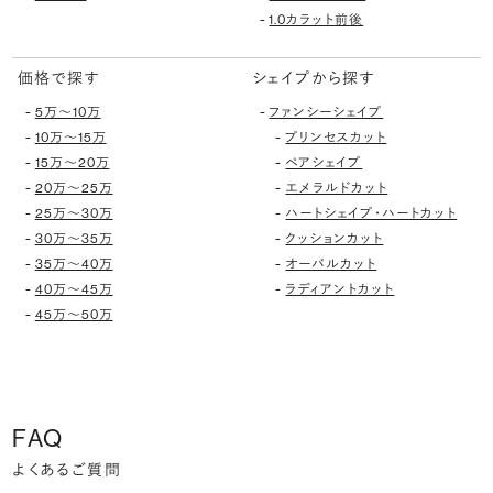
-
1.0カラット前後
価格で探す
シェイプから探す
-
-
5万〜10万
ファンシーシェイプ
-
-
10万〜15万
プリンセスカット
-
-
15万〜20万
ペアシェイプ
-
-
20万〜25万
エメラルドカット
-
-
25万〜30万
ハートシェイプ・ハートカット
-
-
30万〜35万
クッションカット
-
-
35万〜40万
オーバルカット
-
-
40万〜45万
ラディアントカット
-
45万〜50万
FAQ
よくあるご質問