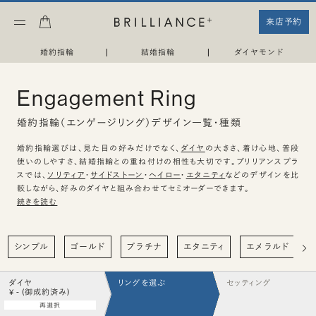
来店予約
婚約指輪
|
結婚指輪
|
ダイヤモンド
Engagement Ring
婚約指輪（エンゲージリング）デザイン一覧・種類
婚約指輪選びは、見た目の好みだけでなく、
ダイヤ
の大きさ、着け心地、普段
使いのしやすさ、結婚指輪との重ね付けの相性も大切です。ブリリアンスプラ
スでは、
ソリティア
・
サイドストーン
・
ヘイロー
・
エタニティ
などのデザインを比
較しながら、好みのダイヤと組み合わせてセミオーダーできます。
続きを読む
シンプル
ゴールド
プラチナ
エタニティ
エメラルド
ダイヤ
リングを選ぶ
セッティング
¥ - (御成約済み)
再選択