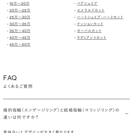
-
-
15万〜20万
ペアシェイプ
-
-
20万〜25万
エメラルドカット
-
-
25万〜30万
ハートシェイプ・ハートカット
-
-
30万〜35万
クッションカット
-
-
35万〜40万
オーバルカット
-
-
40万〜45万
ラディアントカット
-
45万〜50万
FAQ
よくあるご質問
婚約指輪（エンゲージリング）と結婚指輪（マリッジリング）の
違いは何ですか？
意味合いとデザインが大きく異なります。