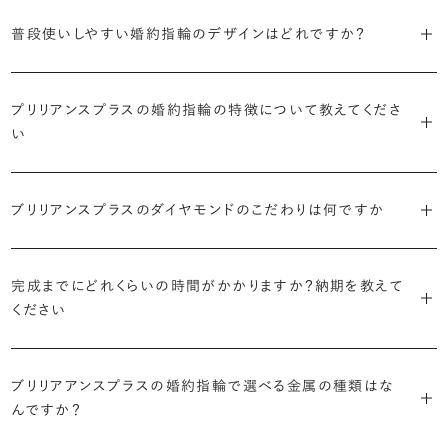
S字やV字などを描く「ウェーブ」のデザインだと、より指が長く美しく
はライフスタイルに合った普段使いのしやすさを確認すること、3つ目
・「パヴェ」
普段使いしやすい婚約指輪のデザインはどれですか？
見えやすいと言われています。
は実物を指に着けて見え方を確かめることです。
・年齢を重ねても似合うリングを目指す
リングに小粒のダイヤモンドを敷き詰めた豪華で存在感あるデザイ
流行に左右されないデザインであること、そして年齢を重ねた手にも
ン。手元にしっかりと存在感を添えてくれます。
ダイヤモンドを留める爪の高さを低めにすることで、日常使いしやすく
しかし、指を美しく見せるデザインはその人の手の骨格によって変わっ
ブリリアンスプラスのショールームでは、すべてのデザインを、心ゆく
似合う適度なボリュームがあることが理想的です。
プリリアンスプラスの婚約指輪の特徴について教えてくださ
なります。ブリリアンスプラスでは、普段の生活の中でも婚約指輪を楽
てきます。ぜひ、所要時間30秒のブリリアンスプラスオリジナル診断を
までじっくりと試着していただけます。
・「ヘイロー」
い
しく身に着けていただけるよう、全てのデザインが高さを抑えて作られ
活用して、ご自身にぴったりのラインを探してみてください。
・着用シーンを想像して選ぶ
主役のダイヤモンドの輪郭をメレダイヤモンドで取り囲んだデザイン。
ています。
日常的に身に着けたいのか、お出かけの時だけ身に着けたいのか
ショールームで婚約指輪を試着する
華やかなデザインをお好みの方から非常に人気です。
・自分で組み合わせるオーダーメイド
で、適したデザインは変わってきます。普段使いの頻度が多ければ引っ
婚約指輪診断を試してみる
ブリリアンスプラスのダイヤモンドのこだわりは何ですか
ブリリアンスプラスではすべての婚約指輪をリングデザインとダイヤ
より洋服への引っかかりへの心配を少なくしたい場合は、爪を使わず
掛かりにくさに配慮されていたり、ダイヤモンドの大きさ自体も控えめ
ブリリアンスプラスでは70種類以上のデザインからお好みの1本をお
モンドを自由に組み合わせる、オーダーメイドでお作りしています。
地金でダイヤモンドを包み込むように留める「覆輪留め」もおすすめ
な方が、扱いやすく活躍の頻度も高まるかもしれません。
選びいただけます。
・国内有数の多彩なラインナップ
30,000個以上のダイヤモンドの中からお好みの1石を選び、70種類
です。
完成までにどれくらいの時間がかかりますか？納期を教えて
種類、品質、価格に至るまで、あらゆる価値観に合う多様なダイヤモン
以上のデザインと組み合わせて、世界に一つの婚約指輪を製作できま
・何を重要視するか明確にする
ください
ドをご用意しています。一般的な天然のラウンドシェイプだけでも3万
す。
迷った場合はショールームでジュエリーコンサルタントにぜひご相談
デザインで譲れないポイント、ダイヤモンドの品質で大切にしたいこと
個以上。選択肢が多いからこそ、お一人おひとりに最適なご提案がで
ください。お好みやライフスタイルを丁寧にヒアリングしながら、たくさ
などがはっきりするほど、理想の婚約指輪が探しやすくなります。
ブリリアンスプラスの婚約指輪は、ご注文ごとに熟練の宝飾職人が一
きます。
・誠実で透明性の高い価格設定
ん身に着けたいと思えるとっておきのデザインをご提案いたします。
ブリリアアンスプラスの婚約指輪で選べる金属の種類はな
つひとつ心をこめてお作りいたします。基本の納期は4週間前後、素材
ジュエリーの購入は初めてというお客様も多いからこそ、より安心して
迷った場合はショールームでジュエリーコンサルタントにご相談いた
んですか？
やデザインによって5週間ほどお日にちを頂戴する場合がございます。
・業界の当たり前にとらわれない適正価格と透明性
お選びいただくために。在庫を持たない、店舗を過剰に設けないな
だければ、お好みやライフスタイルに合ったデザインをご提案いたし
流通の上流からの仕入れ、余分な在庫を持たない取り組みなどで、従
ど、コストをカットすることで適正価格を実現しています。また、ご用意