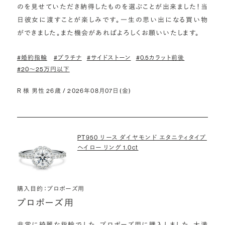
のを見せていただき納得したものを選ぶことが出来ました！当
日彼女に渡すことが楽しみです。一生の思い出になる買い物
ができました。また機会があればよろしくお願いいたします。
#婚約指輪
#プラチナ
#サイドストーン
#0.5カラット前後
#20〜25万円以下
R 様 男性 26歳 / 2026年08月07日(金)
PT950 リース ダイヤモンド エタニティタイプ
ヘイロー リング 1.0ct
購入目的：プロポーズ用
プロポーズ用
非常に綺麗な指輪でした。プロポーズ用に購入しました。大満