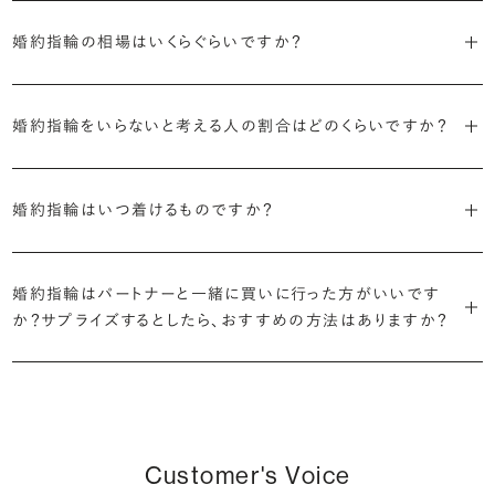
ます。
婚約指輪の素材はプラチナ（Pt950）、ゴールド（K18）、プラチナとゴ
詳しくは各デザインの詳細ページをご確認いただくか、ショールームま
来のマージンの大半をカットし、ダイヤモンドの適正価格を実現。一石
しているすべてのデザインとダイヤモンドの価格をサイト上で公開して
婚約指輪の相場はいくらぐらいですか？
ールドを組み合わせたコンビネーションからお選びいただけます。ゴ
でお問い合わせください。
ごとの価格・品質情報もすべて公開しています。
います。
ールドは、イエローゴールド・ピンクゴールド・シャンパンゴールドのご
婚約指輪のおすすめの選び方を詳しく
2026年に発表された全国調査（※）によると婚約指輪の相場は全国
用意がございます。
普段使いしやすいデザインの選び方を詳しく
・婚約指輪に留める一石を自分で選べる
・すべてのダイヤモンドに鑑定書が付属
婚約指輪をいらないと考える人の割合はどのくらいですか？
平均で約43.8万円。30〜40万円未満の範囲で選ぶカップルが18.7%
ダイヤモンド供給元のデータと直接繋がる独自の検索画面で、品質を
婚約指輪の中央にお留めするダイヤモンドには、国内外の最大手鑑
と最も多く、20〜30万円未満、10〜20万円未満が続きます。
デザインによって対応する素材が変わりますので、詳しくは各デザイン
細かく設定し検索が可能です。限られた候補から選ぶのではなく、ま
定機関が発行する信頼性の高い鑑定書が付属いたします。
2026年に発表された全国調査（※）によると、婚約記念品を贈られた
※データ出典：結婚マーケット調査2025
の詳細ページをご覧ください。
だ誰も触れていないダイヤモンドから、品質も価格も納得するあなた
婚約指輪はいつ着けるものですか？
人は67.1%。そのうち婚約指輪を贈られた人は67.9%と、全体の約5
だけの一石を探し婚約指輪をオーダーしていただけます。
・充実したアフターサービス
割が婚約指輪を購入しなかったようです。
ブリリアンスプラスでは適正価格を心がけているため、一般的な相場
プラチナの婚約指輪
一般的に利用頻度が高い、リングのサイズ直しや表面の仕上げ直しな
贈られたその日から、お好みのタイミングで着け始めて問題ありませ
と同程度のご予算でより高品質なダイヤモンドをお選びいただくこと
・鑑定書が付属
どのメンテナンスについては全て永久「無料」保証。その他、万が一に
イエローゴールドの婚約指輪
婚約指輪はパートナーと一緒に買いに行った方がいいです
ん。
婚約指輪は結婚するために必須のものではありませんが、中には「昔
も可能です。
婚約指輪用のすべてのダイヤモンドに、国内外の信頼性の高い鑑定
備えたアフターサービスも永久保証で対応しております。
ピンクゴールドの婚約指輪
か？サプライズするとしたら、おすすめの方法はありますか？
から憧れがあったがパートナーに遠慮して欲しいと言い出せなかっ
機関が発行した鑑定書が付き、品質が保証されます。
シャンパンゴールドの婚約指輪
婚約指輪は婚約期間中だけでなく、結婚後も活躍するジュエリーで
た」というケースもあります。
詳しくはこちら
確かに、最近は「お相手の好きなデザインを確実に選べる」という理由
す。使い方に決まりはありませんが、身内やお友達、知人の結婚式やパ
コンビネーションの婚約指輪
・メレダイヤモンドまでブライダル品質
で、お二人で来店されるケースが一般的になってきています。
ーティなどの特別なシーンはもちろん、日常の場面でも身に着けると
また、婚約記念品を贈った方のうち26.2%が婚約ネックレスを選ぶな
婚約指輪にさらなる華やかさを添える小ぶりなダイヤモンドも、一般的
いう方が増えています。
ど、近年は婚約指輪以外のジュエリーの選択肢にも注目が集まってい
にブライダルで使われる品質以上のもののみを厳選して使用していま
しかし、サプライズで贈り贈られるのも、やはり素敵な経験。ブリリアン
Customer's Voice
ます。
す。輝きの違いをお楽しみください。
スプラスではサプライズでもお相手のご希望を叶えられるよう、ダイヤ