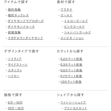
アイテムで探す
素材で探す
-
-
婚約指輪
プラチナ
-
-
婚約ネックレス
ゴールド
-
-
ダイヤモンドでプロポーズ
イエローゴールド
-
-
ダイヤモンドルース
ピンクゴールド
-
-
結婚指輪
シャンパンゴールド
-
-
ラボグロウンダイヤモンド
コンビネーション
デザインタイプで探す
カラットから探す
-
-
ソリティア
0.2カラット前後
-
-
サイドストーン
0.3カラット前後
-
-
エタニティ
0.5カラット前後
-
-
ヘイロー
0.7カラット前後
-
1.0カラット前後
価格で探す
シェイプから探す
-
-
5万〜10万
ファンシーシェイプ
-
-
10万〜15万
プリンセスカット