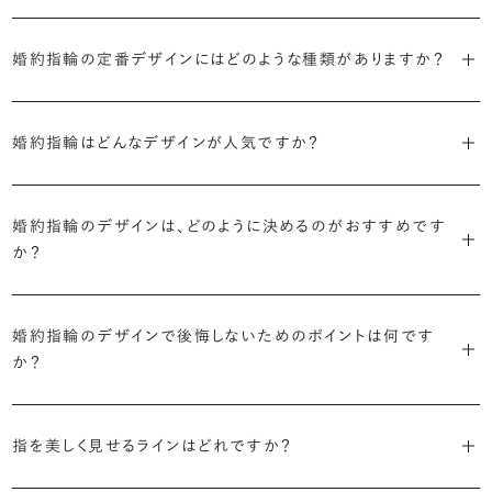
ブライダルリングには婚約指輪と結婚指輪がありますが「エンゲージ
婚約指輪の定番デザインにはどのような種類がありますか？
リング」は婚約指輪の別名です。
婚約指輪のデザインは、大きく5つに分かれます。
「エンゲージリング」は実は和製英語。英語ではEngagement
婚約指輪はどんなデザインが人気ですか？
Ring（エンゲージメントリング）と呼ばれます。
・「ソリティア」
最もよく選ばれているデザインは、主役のダイヤモンド一石をシンプル
主役のダイヤモンド一石をシンプルに留めた最も王道のデザイン。ブ
婚約指輪のデザインは、どのように決めるのがおすすめです
に留めた王道のデザイン「ソリティア」です。
リリアンスプラスでも不動の人気を誇ります。
か？
さらに、指に沿うアームの部分はまっすぐなストレートの形状が、素材
・「サイドストーン」
婚約指輪の決め方としては、以下の4つを意識するのがおすすめで
はプラチナがよく選ばれています。
主役のダイヤモンドの横に小ぶりなメレダイヤモンドでアクセントを添
婚約指輪のデザインで後悔しないためのポイントは何です
す。
えたデザイン。愛らしい雰囲気が楽しめます。
か？
婚約指輪の人気デザインランキングを見る
・順番に絞り込んでみる
・「エタニティ」
3つのポイントがあります。
まずはデザインの種類（ソリティア／サイドストーン／エタニティ等）を
リングに沿ってダイヤモンドが並ぶ華やかなデザイン。“永遠”を意味す
指を美しく見せるラインはどれですか？
絞り、次にアームのフォルム（ストレート／ウェーブ／V字）と素材（プ
るという点でも人気があります。
1つ目は結婚指輪との重ね付けを想定してデザインを選ぶこと、2つ目
ラチナ／ゴールド）を選ぶ流れがスムーズです。