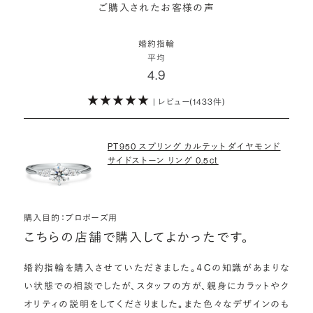
詳しくはこちら
ご購入されたお客様の声
モンドをサプライズで贈りデザインは後から二人で選ぶ『ダイヤモンド
お相手の気持ちに寄り添いながら、お二人にとって後悔のない選択を
わたしたちのダイヤモンドについて
でプロポーズ』というサービスもご用意しています。
検討していただければと思います。
婚約指輪
※データ出典：結婚マーケット調査2025
平均
ぜひお二人らしいスタイルを見つけてみてください。
4.9
| レビュー(1433件)
詳しくはこちら
PT950 スプリング カルテット ダイヤモンド
サイドストーン リング 0.5ct
購入目的：プロポーズ用
こちらの店舗で購入してよかったです。
婚約指輪を購入させていただきました。４Cの知識があまりな
い状態での相談でしたが、スタッフの方が、親身にカラットやク
オリティの説明をしてくださりました。また色々なデザインのも