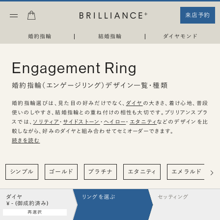
来店予約
婚約指輪
|
結婚指輪
|
ダイヤモンド
Engagement Ring
婚約指輪（エンゲージリング）デザイン一覧・種類
婚約指輪選びは、見た目の好みだけでなく、
ダイヤ
の大きさ、着け心地、普段
使いのしやすさ、結婚指輪との重ね付けの相性も大切です。ブリリアンスプラ
スでは、
ソリティア
・
サイドストーン
・
ヘイロー
・
エタニティ
などのデザインを比
較しながら、好みのダイヤと組み合わせてセミオーダーできます。
続きを読む
シンプル
ゴールド
プラチナ
エタニティ
エメラルド
ダイヤ
リングを選ぶ
セッティング
¥ - (御成約済み)
再選択