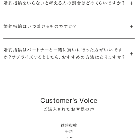
平均で約43.8万円。30〜40万円未満の範囲で選ぶカップルが18.7%
婚約指輪をいらないと考える人の割合はどのくらいですか？
きます。
・「ヘイロー」
・何を重要視するか明確にする
婚約指輪診断を試してみる
と最も多く、20〜30万円未満、10〜20万円未満が続きます。
主役のダイヤモンドの輪郭をメレダイヤモンドで取り囲んだデザイン。
デザインで譲れないポイント、ダイヤモンドの品質で大切にしたいこと
2026年に発表された全国調査（※）によると、婚約記念品を贈られた
※データ出典：結婚マーケット調査2025
・業界の当たり前にとらわれない適正価格と透明性
華やかなデザインをお好みの方から非常に人気です。
などがはっきりするほど、理想の婚約指輪が探しやすくなります。
人は67.1%。そのうち婚約指輪を贈られた人は67.9%と、全体の約5割
婚約指輪はいつ着けるものですか？
流通の上流からの仕入れ、余分な在庫を持たない取り組みなどで、従
が婚約指輪を購入しなかったようです。
ブリリアンスプラスでは適正価格を心がけているため、一般的な相場
来のマージンの大半をカットし、ダイヤモンドの適正価格を実現。一石
さらに、指に沿うアームの部分はまっすぐなストレートの形状が、素材
とはいえたくさんの選択肢の中から、たった一つのリングを選ぶのは
贈られたその日から、お好みのタイミングで着け始めて問題ありませ
と同程度のご予算でより高品質なダイヤモンドをお選びいただくこと
ごとの価格・品質情報もすべて公開しています。
はプラチナがよく選ばれています。
簡単ではありません。決め方に悩んだら遠慮せずプロに相談してアド
ん。
婚約指輪はパートナーと一緒に買いに行った方がいいです
婚約指輪は結婚するために必須のものではありませんが、中には「昔
も可能です。
バイスを受けてみてください。より後悔のない婚約指輪選びにつなが
か？サプライズするとしたら、おすすめの方法はありますか？
から憧れがあったがパートナーに遠慮して欲しいと言い出せなかっ
・婚約指輪に留める一石を自分で選べる
るはずです。
婚約指輪の人気デザインランキングを見る
婚約指輪は婚約期間中だけでなく、結婚後も活躍するジュエリーで
た」というケースもあります。
ダイヤモンド供給元のデータと直接繋がる独自の検索画面で、品質を
詳しくはこちら
確かに、最近は「お相手の好きなデザインを確実に選べる」という理由
す。使い方に決まりはありませんが、身内やお友達、知人の結婚式やパ
細かく設定し検索が可能です。限られた候補から選ぶのではなく、ま
婚約指輪のおすすめの選び方を詳しく
で、お二人で来店されるケースが一般的になってきています。
ーティなどの特別なシーンはもちろん、日常の場面でも身に着けると
また、婚約記念品を贈った方のうち26.2%が婚約ネックレスを選ぶな
だ誰も触れていないダイヤモンドから、品質も価格も納得するあなた
普段使いしやすいデザインの選び方を詳しく
いう方が増えています。
ど、近年は婚約指輪以外のジュエリーの選択肢にも注目が集まってい
だけの一石を探し婚約指輪をオーダーしていただけます。
しかし、サプライズで贈り贈られるのも、やはり素敵な経験。ブリリアン
ます。
Customer's Voice
スプラスではサプライズでもお相手のご希望を叶えられるよう、ダイヤ
・鑑定書が付属
詳しくはこちら
ご購入されたお客様の声
モンドをサプライズで贈りデザインは後から二人で選ぶ『ダイヤモンド
お相手の気持ちに寄り添いながら、お二人にとって後悔のない選択を
婚約指輪用のすべてのダイヤモンドに、国内外の信頼性の高い鑑定
でプロポーズ』というサービスもご用意しています。
検討していただければと思います。
機関が発行した鑑定書が付き、品質が保証されます。
婚約指輪
※データ出典：結婚マーケット調査2025
平均
ぜひお二人らしいスタイルを見つけてみてください。