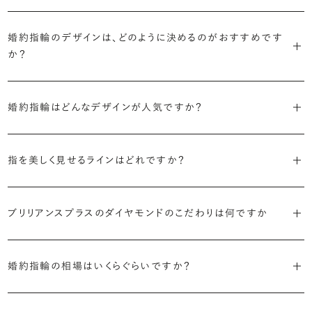
ブライダルリングには婚約指輪と結婚指輪がありますが「エンゲージ
リング」は婚約指輪の別名です。
婚約指輪のデザインは、どのように決めるのがおすすめです
か？
「エンゲージリング」は実は和製英語。英語ではEngagement
婚約指輪の決め方としては、以下の3つを意識するのがおすすめで
Ring（エンゲージメントリング）と呼ばれます。
す。
婚約指輪はどんなデザインが人気ですか？
代表的かつ人気のデザインには、以下のようなものがあります。
・年齢を重ねても似合うリングを目指す
指を美しく見せるラインはどれですか？
流行に左右されないデザインであること、そして年齢を重ねた手にも
・「ソリティア」
似合う適度なボリュームがあることが理想的です。
S字やV字などを描く「ウェーブ」のデザインだと、より指が長く美しく
主役のダイヤモンド一石をシンプルに留めた最も王道のデザイン。ブ
見えやすいと言われています。
ブリリアンスプラスのダイヤモンドのこだわりは何ですか
リリアンスプラスでも不動の人気を誇ります。
・着用シーンを想像して選ぶ
日常的に身に着けたいのか、お出かけの時だけ身に着けたいのか
・国内有数の多彩なラインナップ
しかし、指を美しく見せるデザインはその人の手の骨格によって変わっ
・「サイドストーン」
で、適したデザインは変わってきます。普段使いの頻度が多ければ引っ
種類、品質、価格に至るまで、あらゆる価値観に合う多様なダイヤモン
婚約指輪の相場はいくらぐらいですか？
てきます。ぜひ、所要時間30秒のブリリアンスプラスオリジナル診断を
主役のダイヤモンドの横に小ぶりなメレダイヤモンドでアクセントを添
掛かりにくさに配慮されていたり、ダイヤモンドの大きさ自体も控えめ
ドをご用意しています。一般的な天然のラウンドシェイプだけでも3万
活用して、ご自身にぴったりのラインを探してみてください。
えたデザイン。愛らしい雰囲気が楽しめます。
な方が、扱いやすく活躍の頻度も高まるかもしれません。
2026年に発表された全国調査（※）によると婚約指輪の相場は全国
個以上。選択肢が多いからこそ、お一人おひとりに最適なご提案がで