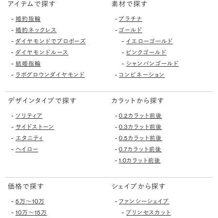
アイテムで探す
素材で探す
-
-
婚約指輪
プラチナ
-
-
婚約ネックレス
ゴールド
-
-
ダイヤモンドでプロポーズ
イエローゴールド
-
-
ダイヤモンドルース
ピンクゴールド
-
-
結婚指輪
シャンパンゴールド
-
-
ラボグロウンダイヤモンド
コンビネーション
デザインタイプで探す
カラットから探す
-
-
ソリティア
0.2カラット前後
-
-
サイドストーン
0.3カラット前後
-
-
エタニティ
0.5カラット前後
-
-
ヘイロー
0.7カラット前後
-
1.0カラット前後
価格で探す
シェイプから探す
-
-
5万〜10万
ファンシーシェイプ
-
-
10万〜15万
プリンセスカット