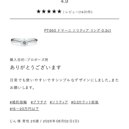
4.9
・メレダイヤモンドまでブライダル品質
婚約指輪にさらなる華やかさを添える小ぶりなダイヤモンドも、一般的
| レビュー(1431件)
詳しくはこちら
にブライダルで使われる品質以上のもののみを厳選して使用していま
す。輝きの違いをお楽しみください。
PT950 ドマーニ ソリティア リング 0.3ct
わたしたちのダイヤモンドについて
購入目的：プロポーズ用
ありがとうございます
日常でも使いやすいですシンプルなデザインにしました。また
お願いします。
#婚約指輪
#プラチナ
#ソリティア
#0.3カラット前後
#15〜20万円以下
じん 様 男性 26歳 / 2026年08月02日(日)