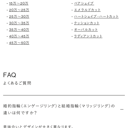
-
-
15万〜20万
ペアシェイプ
-
-
20万〜25万
エメラルドカット
-
-
25万〜30万
ハートシェイプ・ハートカット
-
-
30万〜35万
クッションカット
-
-
35万〜40万
オーバルカット
-
-
40万〜45万
ラディアントカット
-
45万〜50万
FAQ
よくあるご質問
婚約指輪（エンゲージリング）と結婚指輪（マリッジリング）の
違いは何ですか？
意味合いとデザインが大きく異なります。