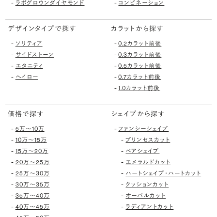
-
-
ラボグロウンダイヤモンド
コンビネーション
デザインタイプで探す
カラットから探す
-
-
ソリティア
0.2カラット前後
-
-
サイドストーン
0.3カラット前後
-
-
エタニティ
0.5カラット前後
-
-
ヘイロー
0.7カラット前後
-
1.0カラット前後
価格で探す
シェイプから探す
-
-
5万〜10万
ファンシーシェイプ
-
-
10万〜15万
プリンセスカット
-
-
15万〜20万
ペアシェイプ
-
-
20万〜25万
エメラルドカット
-
-
25万〜30万
ハートシェイプ・ハートカット
-
-
30万〜35万
クッションカット
-
-
35万〜40万
オーバルカット
-
-
40万〜45万
ラディアントカット