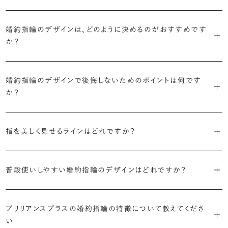
・「ソリティア」
最もよく選ばれているデザインは、主役のダイヤモンド一石をシンプル
主役のダイヤモンド一石をシンプルに留めた最も王道のデザイン。ブ
婚約指輪のデザインは、どのように決めるのがおすすめです
に留めた王道のデザイン「ソリティア」です。
リリアンスプラスでも不動の人気を誇ります。
か？
さらに、指に沿うアームの部分はまっすぐなストレートの形状が、素材
・「サイドストーン」
婚約指輪の決め方としては、以下の4つを意識するのがおすすめで
はプラチナがよく選ばれています。
主役のダイヤモンドの横に小ぶりなメレダイヤモンドでアクセントを添
婚約指輪のデザインで後悔しないためのポイントは何です
す。
えたデザイン。愛らしい雰囲気が楽しめます。
か？
婚約指輪の人気デザインランキングを見る
・順番に絞り込んでみる
・「エタニティ」
3つのポイントがあります。
まずはデザインの種類（ソリティア／サイドストーン／エタニティ等）を
リングに沿ってダイヤモンドが並ぶ華やかなデザイン。“永遠”を意味す
指を美しく見せるラインはどれですか？
絞り、次にアームのフォルム（ストレート／ウェーブ／V字）と素材（プ
るという点でも人気があります。
1つ目は結婚指輪との重ね付けを想定してデザインを選ぶこと、2つ目
ラチナ／ゴールド）を選ぶ流れがスムーズです。
S字やV字などを描く「ウェーブ」のデザインだと、より指が長く美しく
はライフスタイルに合った普段使いのしやすさを確認すること、3つ目
・「パヴェ」
普段使いしやすい婚約指輪のデザインはどれですか？
見えやすいと言われています。
は実物を指に着けて見え方を確かめることです。
・年齢を重ねても似合うリングを目指す
リングに小粒のダイヤモンドを敷き詰めた豪華で存在感あるデザイ
流行に左右されないデザインであること、そして年齢を重ねた手にも
ン。手元にしっかりと存在感を添えてくれます。
ダイヤモンドを留める爪の高さを低めにすることで、日常使いしやすく
しかし、指を美しく見せるデザインはその人の手の骨格によって変わっ
ブリリアンスプラスのショールームでは、すべてのデザインを、心ゆく
似合う適度なボリュームがあることが理想的です。
プリリアンスプラスの婚約指輪の特徴について教えてくださ
なります。ブリリアンスプラスでは、普段の生活の中でも婚約指輪を楽
てきます。ぜひ、所要時間30秒のブリリアンスプラスオリジナル診断を
までじっくりと試着していただけます。
・「ヘイロー」
い
しく身に着けていただけるよう、全てのデザインが高さを抑えて作られ
活用して、ご自身にぴったりのラインを探してみてください。
・着用シーンを想像して選ぶ