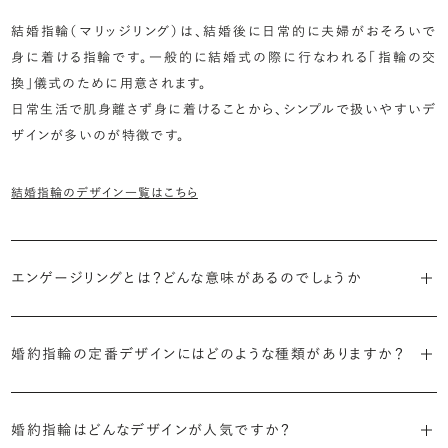
結婚指輪（マリッジリング）は、結婚後に日常的に夫婦がおそろいで
身に着ける指輪です。一般的に結婚式の際に行なわれる「指輪の交
換」儀式のために用意されます。
日常生活で肌身離さず身に着けることから、シンプルで扱いやすいデ
ザインが多いのが特徴です。
結婚指輪のデザイン一覧はこちら
エンゲージリングとは？どんな意味があるのでしょうか
ブライダルリングには婚約指輪と結婚指輪がありますが「エンゲージ
婚約指輪の定番デザインにはどのような種類がありますか？
リング」は婚約指輪の別名です。
婚約指輪のデザインは、大きく5つに分かれます。
「エンゲージリング」は実は和製英語。英語ではEngagement
婚約指輪はどんなデザインが人気ですか？
Ring（エンゲージメントリング）と呼ばれます。