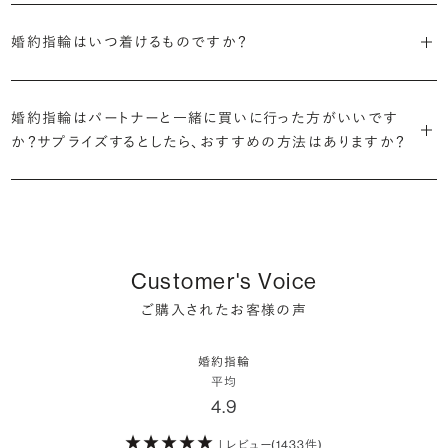
細かく設定し検索が可能です。限られた候補から選ぶのではなく、ま
定機関が発行する信頼性の高い鑑定書が付属いたします。
2026年に発表された全国調査（※）によると、婚約記念品を贈られた
※データ出典：結婚マーケット調査2025
の詳細ページをご覧ください。
だ誰も触れていないダイヤモンドから、品質も価格も納得するあなた
婚約指輪はいつ着けるものですか？
人は67.1%。そのうち婚約指輪を贈られた人は67.9%と、全体の約5
だけの一石を探し婚約指輪をオーダーしていただけます。
・充実したアフターサービス
割が婚約指輪を購入しなかったようです。
ブリリアンスプラスでは適正価格を心がけているため、一般的な相場
プラチナの婚約指輪
一般的に利用頻度が高い、リングのサイズ直しや表面の仕上げ直しな
贈られたその日から、お好みのタイミングで着け始めて問題ありませ
と同程度のご予算でより高品質なダイヤモンドをお選びいただくこと
・鑑定書が付属
どのメンテナンスについては全て永久「無料」保証。その他、万が一に
イエローゴールドの婚約指輪
婚約指輪はパートナーと一緒に買いに行った方がいいです
ん。
婚約指輪は結婚するために必須のものではありませんが、中には「昔
も可能です。
婚約指輪用のすべてのダイヤモンドに、国内外の信頼性の高い鑑定
備えたアフターサービスも永久保証で対応しております。
ピンクゴールドの婚約指輪
か？サプライズするとしたら、おすすめの方法はありますか？
から憧れがあったがパートナーに遠慮して欲しいと言い出せなかっ
機関が発行した鑑定書が付き、品質が保証されます。
シャンパンゴールドの婚約指輪
婚約指輪は婚約期間中だけでなく、結婚後も活躍するジュエリーで
た」というケースもあります。
詳しくはこちら
確かに、最近は「お相手の好きなデザインを確実に選べる」という理由
す。使い方に決まりはありませんが、身内やお友達、知人の結婚式やパ
コンビネーションの婚約指輪
・メレダイヤモンドまでブライダル品質
で、お二人で来店されるケースが一般的になってきています。
ーティなどの特別なシーンはもちろん、日常の場面でも身に着けると
また、婚約記念品を贈った方のうち26.2%が婚約ネックレスを選ぶな
婚約指輪にさらなる華やかさを添える小ぶりなダイヤモンドも、一般的
いう方が増えています。
ど、近年は婚約指輪以外のジュエリーの選択肢にも注目が集まってい
にブライダルで使われる品質以上のもののみを厳選して使用していま
しかし、サプライズで贈り贈られるのも、やはり素敵な経験。ブリリアン
Customer's Voice
ます。
す。輝きの違いをお楽しみください。
スプラスではサプライズでもお相手のご希望を叶えられるよう、ダイヤ
詳しくはこちら
ご購入されたお客様の声
モンドをサプライズで贈りデザインは後から二人で選ぶ『ダイヤモンド
お相手の気持ちに寄り添いながら、お二人にとって後悔のない選択を
わたしたちのダイヤモンドについて
でプロポーズ』というサービスもご用意しています。
検討していただければと思います。
婚約指輪
※データ出典：結婚マーケット調査2025
平均
ぜひお二人らしいスタイルを見つけてみてください。
4.9
| レビュー(1433件)