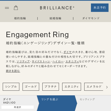
来店予約
婚約指輪
|
結婚指輪
|
ダイヤモンド
Engagement Ring
婚約指輪（エンゲージリング）デザイン一覧・種類
婚約指輪選びは、見た目の好みだけでなく、
ダイヤ
の大きさ、着け心地、普段
使いのしやすさ、結婚指輪との重ね付けの相性も大切です。ブリリアンスプラ
スでは、
ソリティア
・
サイドストーン
・
ヘイロー
・
エタニティ
などのデザインを比
較しながら、好みのダイヤと組み合わせてセミオーダーできます。
続きを読む
シンプル
ゴールド
プラチナ
エタニティ
エメラルド
ダイヤ
リングを選ぶ
セッティング
¥421,100
再選択