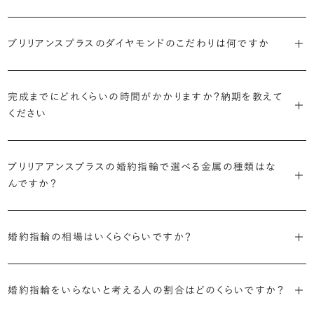
主役のダイヤモンドの輪郭をメレダイヤモンドで取り囲んだデザイン。
ています。
日常的に身に着けたいのか、お出かけの時だけ身に着けたいのか
ショールームで婚約指輪を試着する
華やかなデザインをお好みの方から非常に人気です。
・自分で組み合わせるオーダーメイド
で、適したデザインは変わってきます。普段使いの頻度が多ければ引っ
婚約指輪診断を試してみる
ブリリアンスプラスのダイヤモンドのこだわりは何ですか
ブリリアンスプラスではすべての婚約指輪をリングデザインとダイヤ
より洋服への引っかかりへの心配を少なくしたい場合は、爪を使わず
掛かりにくさに配慮されていたり、ダイヤモンドの大きさ自体も控えめ
ブリリアンスプラスでは70種類以上のデザインからお好みの1本をお
モンドを自由に組み合わせる、オーダーメイドでお作りしています。
地金でダイヤモンドを包み込むように留める「覆輪留め」もおすすめ
な方が、扱いやすく活躍の頻度も高まるかもしれません。
選びいただけます。
・国内有数の多彩なラインナップ
30,000個以上のダイヤモンドの中からお好みの1石を選び、70種類
です。
完成までにどれくらいの時間がかかりますか？納期を教えて
種類、品質、価格に至るまで、あらゆる価値観に合う多様なダイヤモン
以上のデザインと組み合わせて、世界に一つの婚約指輪を製作できま
・何を重要視するか明確にする
ください
ドをご用意しています。一般的な天然のラウンドシェイプだけでも3万
す。
迷った場合はショールームでジュエリーコンサルタントにぜひご相談
デザインで譲れないポイント、ダイヤモンドの品質で大切にしたいこと
個以上。選択肢が多いからこそ、お一人おひとりに最適なご提案がで
ください。お好みやライフスタイルを丁寧にヒアリングしながら、たくさ
などがはっきりするほど、理想の婚約指輪が探しやすくなります。
ブリリアンスプラスの婚約指輪は、ご注文ごとに熟練の宝飾職人が一
きます。
・誠実で透明性の高い価格設定
ん身に着けたいと思えるとっておきのデザインをご提案いたします。
ブリリアアンスプラスの婚約指輪で選べる金属の種類はな
つひとつ心をこめてお作りいたします。基本の納期は4週間前後、素材
ジュエリーの購入は初めてというお客様も多いからこそ、より安心して
迷った場合はショールームでジュエリーコンサルタントにご相談いた
んですか？
やデザインによって5週間ほどお日にちを頂戴する場合がございます。
・業界の当たり前にとらわれない適正価格と透明性
お選びいただくために。在庫を持たない、店舗を過剰に設けないな
だければ、お好みやライフスタイルに合ったデザインをご提案いたし
流通の上流からの仕入れ、余分な在庫を持たない取り組みなどで、従
ど、コストをカットすることで適正価格を実現しています。また、ご用意
ます。
婚約指輪の素材はプラチナ（Pt950）、ゴールド（K18）、プラチナとゴ
詳しくは各デザインの詳細ページをご確認いただくか、ショールームま
来のマージンの大半をカットし、ダイヤモンドの適正価格を実現。一石
しているすべてのデザインとダイヤモンドの価格をサイト上で公開して
婚約指輪の相場はいくらぐらいですか？
ールドを組み合わせたコンビネーションからお選びいただけます。ゴ
でお問い合わせください。
ごとの価格・品質情報もすべて公開しています。
います。
ールドは、イエローゴールド・ピンクゴールド・シャンパンゴールドのご
婚約指輪のおすすめの選び方を詳しく
2026年に発表された全国調査（※）によると婚約指輪の相場は全国
用意がございます。
普段使いしやすいデザインの選び方を詳しく
・婚約指輪に留める一石を自分で選べる
・すべてのダイヤモンドに鑑定書が付属
婚約指輪をいらないと考える人の割合はどのくらいですか？
平均で約43.8万円。30〜40万円未満の範囲で選ぶカップルが18.7%
ダイヤモンド供給元のデータと直接繋がる独自の検索画面で、品質を
婚約指輪の中央にお留めするダイヤモンドには、国内外の最大手鑑
と最も多く、20〜30万円未満、10〜20万円未満が続きます。
デザインによって対応する素材が変わりますので、詳しくは各デザイン