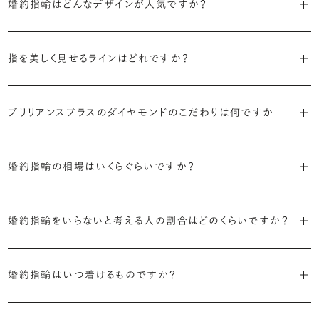
す。
婚約指輪はどんなデザインが人気ですか？
代表的かつ人気のデザインには、以下のようなものがあります。
・年齢を重ねても似合うリングを目指す
指を美しく見せるラインはどれですか？
流行に左右されないデザインであること、そして年齢を重ねた手にも
・「ソリティア」
似合う適度なボリュームがあることが理想的です。
S字やV字などを描く「ウェーブ」のデザインだと、より指が長く美しく
主役のダイヤモンド一石をシンプルに留めた最も王道のデザイン。ブ
見えやすいと言われています。
ブリリアンスプラスのダイヤモンドのこだわりは何ですか
リリアンスプラスでも不動の人気を誇ります。
・着用シーンを想像して選ぶ
日常的に身に着けたいのか、お出かけの時だけ身に着けたいのか
・国内有数の多彩なラインナップ
しかし、指を美しく見せるデザインはその人の手の骨格によって変わっ
・「サイドストーン」
で、適したデザインは変わってきます。普段使いの頻度が多ければ引っ
種類、品質、価格に至るまで、あらゆる価値観に合う多様なダイヤモン
婚約指輪の相場はいくらぐらいですか？
てきます。ぜひ、所要時間30秒のブリリアンスプラスオリジナル診断を
主役のダイヤモンドの横に小ぶりなメレダイヤモンドでアクセントを添
掛かりにくさに配慮されていたり、ダイヤモンドの大きさ自体も控えめ
ドをご用意しています。一般的な天然のラウンドシェイプだけでも3万
活用して、ご自身にぴったりのラインを探してみてください。
えたデザイン。愛らしい雰囲気が楽しめます。
な方が、扱いやすく活躍の頻度も高まるかもしれません。
2026年に発表された全国調査（※）によると婚約指輪の相場は全国
個以上。選択肢が多いからこそ、お一人おひとりに最適なご提案がで
平均で約43.8万円。30〜40万円未満の範囲で選ぶカップルが18.7%
婚約指輪をいらないと考える人の割合はどのくらいですか？
きます。
・「ヘイロー」
・何を重要視するか明確にする
婚約指輪診断を試してみる
と最も多く、20〜30万円未満、10〜20万円未満が続きます。
主役のダイヤモンドの輪郭をメレダイヤモンドで取り囲んだデザイン。
デザインで譲れないポイント、ダイヤモンドの品質で大切にしたいこと
2026年に発表された全国調査（※）によると、婚約記念品を贈られた
※データ出典：結婚マーケット調査2025
・業界の当たり前にとらわれない適正価格と透明性
華やかなデザインをお好みの方から非常に人気です。
などがはっきりするほど、理想の婚約指輪が探しやすくなります。
人は67.1%。そのうち婚約指輪を贈られた人は67.9%と、全体の約5割
婚約指輪はいつ着けるものですか？
流通の上流からの仕入れ、余分な在庫を持たない取り組みなどで、従
が婚約指輪を購入しなかったようです。
ブリリアンスプラスでは適正価格を心がけているため、一般的な相場
来のマージンの大半をカットし、ダイヤモンドの適正価格を実現。一石
さらに、指に沿うアームの部分はまっすぐなストレートの形状が、素材
とはいえたくさんの選択肢の中から、たった一つのリングを選ぶのは
贈られたその日から、お好みのタイミングで着け始めて問題ありませ
と同程度のご予算でより高品質なダイヤモンドをお選びいただくこと
ごとの価格・品質情報もすべて公開しています。
はプラチナがよく選ばれています。
簡単ではありません。決め方に悩んだら遠慮せずプロに相談してアド