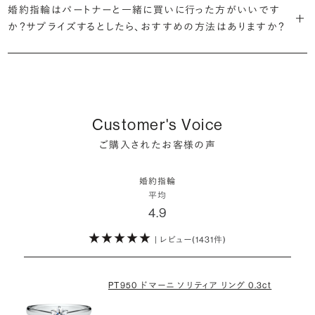
ん。
婚約指輪はパートナーと一緒に買いに行った方がいいです
婚約指輪は結婚するために必須のものではありませんが、中には「昔
も可能です。
バイスを受けてみてください。より後悔のない婚約指輪選びにつなが
か？サプライズするとしたら、おすすめの方法はありますか？
から憧れがあったがパートナーに遠慮して欲しいと言い出せなかっ
・婚約指輪に留める一石を自分で選べる
るはずです。
婚約指輪の人気デザインランキングを見る
婚約指輪は婚約期間中だけでなく、結婚後も活躍するジュエリーで
た」というケースもあります。
ダイヤモンド供給元のデータと直接繋がる独自の検索画面で、品質を
詳しくはこちら
確かに、最近は「お相手の好きなデザインを確実に選べる」という理由
す。使い方に決まりはありませんが、身内やお友達、知人の結婚式やパ
細かく設定し検索が可能です。限られた候補から選ぶのではなく、ま
婚約指輪のおすすめの選び方を詳しく
で、お二人で来店されるケースが一般的になってきています。
ーティなどの特別なシーンはもちろん、日常の場面でも身に着けると
また、婚約記念品を贈った方のうち26.2%が婚約ネックレスを選ぶな
だ誰も触れていないダイヤモンドから、品質も価格も納得するあなた
普段使いしやすいデザインの選び方を詳しく
いう方が増えています。
ど、近年は婚約指輪以外のジュエリーの選択肢にも注目が集まってい
だけの一石を探し婚約指輪をオーダーしていただけます。
しかし、サプライズで贈り贈られるのも、やはり素敵な経験。ブリリアン
ます。
Customer's Voice
スプラスではサプライズでもお相手のご希望を叶えられるよう、ダイヤ
・鑑定書が付属
詳しくはこちら
ご購入されたお客様の声
モンドをサプライズで贈りデザインは後から二人で選ぶ『ダイヤモンド
お相手の気持ちに寄り添いながら、お二人にとって後悔のない選択を
婚約指輪用のすべてのダイヤモンドに、国内外の信頼性の高い鑑定
でプロポーズ』というサービスもご用意しています。
検討していただければと思います。
機関が発行した鑑定書が付き、品質が保証されます。
婚約指輪
※データ出典：結婚マーケット調査2025
平均
ぜひお二人らしいスタイルを見つけてみてください。
4.9
・メレダイヤモンドまでブライダル品質
婚約指輪にさらなる華やかさを添える小ぶりなダイヤモンドも、一般的
| レビュー(1431件)
詳しくはこちら
にブライダルで使われる品質以上のもののみを厳選して使用していま
す。輝きの違いをお楽しみください。
PT950 ドマーニ ソリティア リング 0.3ct
わたしたちのダイヤモンドについて