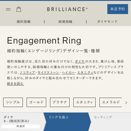
来店予約
婚約指輪
|
結婚指輪
|
ダイヤモンド
Engagement Ring
婚約指輪（エンゲージリング）デザイン一覧・種類
婚約指輪選びは、見た目の好みだけでなく、
ダイヤ
の大きさ、着け心地、普段
使いのしやすさ、結婚指輪との重ね付けの相性も大切です。ブリリアンスプラ
スでは、
ソリティア
・
サイドストーン
・
ヘイロー
・
エタニティ
などのデザインを比
較しながら、好みのダイヤと組み合わせてセミオーダーできます。
続きを読む
シンプル
ゴールド
プラチナ
エタニティ
エメラルド
ダイヤ
リングを選ぶ
セッティング
¥ - (御成約済み)
再選択