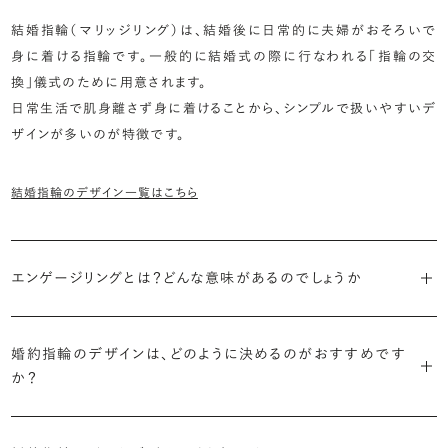
結婚指輪（マリッジリング）は、結婚後に日常的に夫婦がおそろいで
身に着ける指輪です。一般的に結婚式の際に行なわれる「指輪の交
換」儀式のために用意されます。
日常生活で肌身離さず身に着けることから、シンプルで扱いやすいデ
ザインが多いのが特徴です。
結婚指輪のデザイン一覧はこちら
エンゲージリングとは？どんな意味があるのでしょうか
ブライダルリングには婚約指輪と結婚指輪がありますが「エンゲージ
リング」は婚約指輪の別名です。
婚約指輪のデザインは、どのように決めるのがおすすめです
か？
「エンゲージリング」は実は和製英語。英語ではEngagement
婚約指輪の決め方としては、以下の3つを意識するのがおすすめで
Ring（エンゲージメントリング）と呼ばれます。