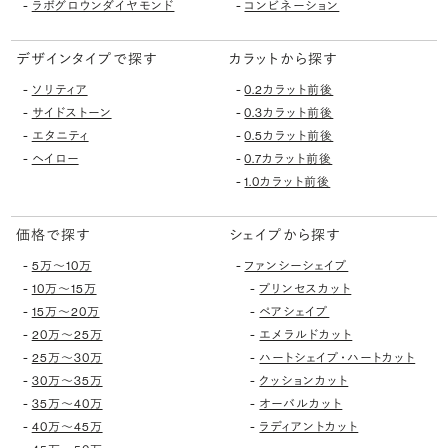
-
-
ラボグロウンダイヤモンド
コンビネーション
デザインタイプで探す
カラットから探す
-
-
ソリティア
0.2カラット前後
-
-
サイドストーン
0.3カラット前後
-
-
エタニティ
0.5カラット前後
-
-
ヘイロー
0.7カラット前後
-
1.0カラット前後
価格で探す
シェイプから探す
-
-
5万〜10万
ファンシーシェイプ
-
-
10万〜15万
プリンセスカット
-
-
15万〜20万
ペアシェイプ
-
-
20万〜25万
エメラルドカット
-
-
25万〜30万
ハートシェイプ・ハートカット
-
-
30万〜35万
クッションカット
-
-
35万〜40万
オーバルカット
-
-
40万〜45万
ラディアントカット