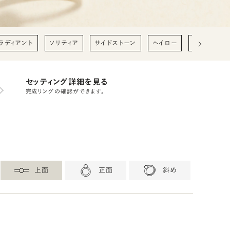
ラディアント
ソリティア
サイドストーン
ヘイロー
0.2ct
0
セッティング詳細を見る
完成リングの確認ができます。
上面
正面
斜め