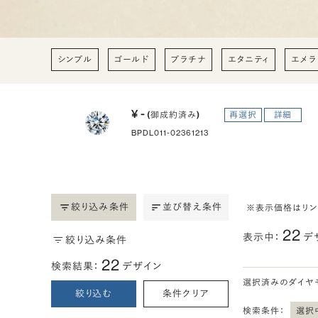
シンプル
ゴールド
プラチナ
エタニティ
エメラ
¥ -
(御成約済み)
再選択
詳細
BPDL011-02361213
絞り込み条件
並び替え条件
※表示価格はリ
22
表示中：
デ
絞り込み条件
22
検索結果：
デザイン
選択済みのダイヤ
絞り込む
条件クリア
検索条件：
選択中