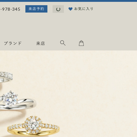
読
-978-345
お気に入り
来店予約
み
込
み
中
.
ブランド
来店
.
.