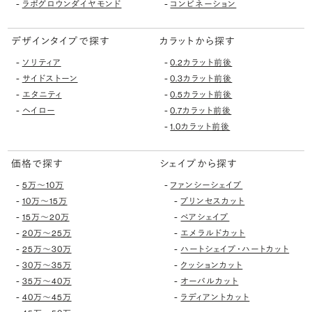
-
-
ラボグロウンダイヤモンド
コンビネーション
デザインタイプで探す
カラットから探す
-
-
ソリティア
0.2カラット前後
-
-
サイドストーン
0.3カラット前後
-
-
エタニティ
0.5カラット前後
-
-
ヘイロー
0.7カラット前後
-
1.0カラット前後
価格で探す
シェイプから探す
-
-
5万〜10万
ファンシーシェイプ
-
-
10万〜15万
プリンセスカット
-
-
15万〜20万
ペアシェイプ
-
-
20万〜25万
エメラルドカット
-
-
25万〜30万
ハートシェイプ・ハートカット
-
-
30万〜35万
クッションカット
-
-
35万〜40万
オーバルカット
-
-
40万〜45万
ラディアントカット