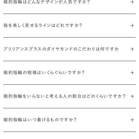
婚約指輪はどんなデザインが人気ですか？
す。
代表的かつ人気のデザインには、以下のようなものがあります。
・年齢を重ねても似合うリングを目指す
指を美しく見せるラインはどれですか？
流行に左右されないデザインであること、そして年齢を重ねた手にも
・「ソリティア」
似合う適度なボリュームがあることが理想的です。
S字やV字などを描く「ウェーブ」のデザインだと、より指が長く美しく
主役のダイヤモンド一石をシンプルに留めた最も王道のデザイン。ブ
ブリリアンスプラスのダイヤモンドのこだわりは何ですか
見えやすいと言われています。
リリアンスプラスでも不動の人気を誇ります。
・着用シーンを想像して選ぶ
日常的に身に着けたいのか、お出かけの時だけ身に着けたいのか
・国内有数の多彩なラインナップ
しかし、指を美しく見せるデザインはその人の手の骨格によって変わっ
・「サイドストーン」
で、適したデザインは変わってきます。普段使いの頻度が多ければ引っ
婚約指輪の相場はいくらぐらいですか？
種類、品質、価格に至るまで、あらゆる価値観に合う多様なダイヤモン
てきます。ぜひ、所要時間30秒のブリリアンスプラスオリジナル診断を
主役のダイヤモンドの横に小ぶりなメレダイヤモンドでアクセントを添
掛かりにくさに配慮されていたり、ダイヤモンドの大きさ自体も控えめ
ドをご用意しています。一般的な天然のラウンドシェイプだけでも3万
活用して、ご自身にぴったりのラインを探してみてください。
えたデザイン。愛らしい雰囲気が楽しめます。
な方が、扱いやすく活躍の頻度も高まるかもしれません。
2026年に発表された全国調査（※）によると婚約指輪の相場は全国
個以上。選択肢が多いからこそ、お一人おひとりに最適なご提案がで
婚約指輪をいらないと考える人の割合はどのくらいですか？
平均で約43.8万円。30〜40万円未満の範囲で選ぶカップルが18.7%
きます。
・「ヘイロー」
・何を重要視するか明確にする
婚約指輪診断を試してみる
と最も多く、20〜30万円未満、10〜20万円未満が続きます。
主役のダイヤモンドの輪郭をメレダイヤモンドで取り囲んだデザイン。
デザインで譲れないポイント、ダイヤモンドの品質で大切にしたいこと
2026年に発表された全国調査（※）によると、婚約記念品を贈られた
※データ出典：結婚マーケット調査2025
・業界の当たり前にとらわれない適正価格と透明性
華やかなデザインをお好みの方から非常に人気です。
などがはっきりするほど、理想の婚約指輪が探しやすくなります。
婚約指輪はいつ着けるものですか？
人は67.1%。そのうち婚約指輪を贈られた人は67.9%と、全体の約5
流通の上流からの仕入れ、余分な在庫を持たない取り組みなどで、従
割が婚約指輪を購入しなかったようです。
ブリリアンスプラスでは適正価格を心がけているため、一般的な相場
来のマージンの大半をカットし、ダイヤモンドの適正価格を実現。一石
さらに、指に沿うアームの部分はまっすぐなストレートの形状が、素材
とはいえたくさんの選択肢の中から、たった一つのリングを選ぶのは
贈られたその日から、お好みのタイミングで着け始めて問題ありませ
と同程度のご予算でより高品質なダイヤモンドをお選びいただくこと
ごとの価格・品質情報もすべて公開しています。
はプラチナがよく選ばれています。