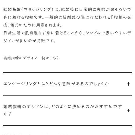
結婚指輪（マリッジリング）は、結婚後に日常的に夫婦がおそろいで
身に着ける指輪です。一般的に結婚式の際に行なわれる「指輪の交
換」儀式のために用意されます。
日常生活で肌身離さず身に着けることから、シンプルで扱いやすいデ
ザインが多いのが特徴です。
結婚指輪のデザイン一覧はこちら
エンゲージリングとは？どんな意味があるのでしょうか
ブライダルリングには婚約指輪と結婚指輪がありますが「エンゲージ
婚約指輪のデザインは、どのように決めるのがおすすめです
リング」は婚約指輪の別名です。
か？
「エンゲージリング」は実は和製英語。英語ではEngagement
婚約指輪の決め方としては、以下の3つを意識するのがおすすめで
Ring（エンゲージメントリング）と呼ばれます。