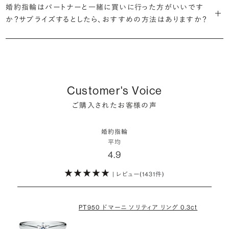
簡単ではありません。決め方に悩んだら遠慮せずプロに相談してアド
婚約指輪はパートナーと一緒に買いに行った方がいいです
ん。
婚約指輪は結婚するために必須のものではありませんが、中には「昔
も可能です。
バイスを受けてみてください。より後悔のない婚約指輪選びにつなが
か？サプライズするとしたら、おすすめの方法はありますか？
から憧れがあったがパートナーに遠慮して欲しいと言い出せなかっ
・婚約指輪に留める一石を自分で選べる
るはずです。
婚約指輪の人気デザインランキングを見る
婚約指輪は婚約期間中だけでなく、結婚後も活躍するジュエリーで
た」というケースもあります。
ダイヤモンド供給元のデータと直接繋がる独自の検索画面で、品質を
詳しくはこちら
確かに、最近は「お相手の好きなデザインを確実に選べる」という理由
す。使い方に決まりはありませんが、身内やお友達、知人の結婚式やパ
細かく設定し検索が可能です。限られた候補から選ぶのではなく、ま
婚約指輪のおすすめの選び方を詳しく
で、お二人で来店されるケースが一般的になってきています。
ーティなどの特別なシーンはもちろん、日常の場面でも身に着けると
また、婚約記念品を贈った方のうち26.2%が婚約ネックレスを選ぶな
だ誰も触れていないダイヤモンドから、品質も価格も納得するあなた
普段使いしやすいデザインの選び方を詳しく
いう方が増えています。
ど、近年は婚約指輪以外のジュエリーの選択肢にも注目が集まってい
だけの一石を探し婚約指輪をオーダーしていただけます。
しかし、サプライズで贈り贈られるのも、やはり素敵な経験。ブリリアン
Customer's Voice
ます。
スプラスではサプライズでもお相手のご希望を叶えられるよう、ダイヤ
・鑑定書が付属
詳しくはこちら
ご購入されたお客様の声
モンドをサプライズで贈りデザインは後から二人で選ぶ『ダイヤモンド
お相手の気持ちに寄り添いながら、お二人にとって後悔のない選択を
婚約指輪用のすべてのダイヤモンドに、国内外の信頼性の高い鑑定
でプロポーズ』というサービスもご用意しています。
検討していただければと思います。
機関が発行した鑑定書が付き、品質が保証されます。
婚約指輪
※データ出典：結婚マーケット調査2025
平均
ぜひお二人らしいスタイルを見つけてみてください。
4.9
・メレダイヤモンドまでブライダル品質
婚約指輪にさらなる華やかさを添える小ぶりなダイヤモンドも、一般的
| レビュー(1431件)
詳しくはこちら
にブライダルで使われる品質以上のもののみを厳選して使用していま
す。輝きの違いをお楽しみください。
PT950 ドマーニ ソリティア リング 0.3ct
わたしたちのダイヤモンドについて