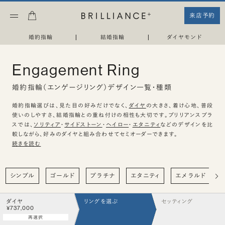
来店予約
婚約指輪
|
結婚指輪
|
ダイヤモンド
Engagement Ring
婚約指輪（エンゲージリング）デザイン一覧・種類
婚約指輪選びは、見た目の好みだけでなく、
ダイヤ
の大きさ、着け心地、普段
使いのしやすさ、結婚指輪との重ね付けの相性も大切です。ブリリアンスプラ
スでは、
ソリティア
・
サイドストーン
・
ヘイロー
・
エタニティ
などのデザインを比
較しながら、好みのダイヤと組み合わせてセミオーダーできます。
続きを読む
シンプル
ゴールド
プラチナ
エタニティ
エメラルド
ダイヤ
リングを選ぶ
セッティング
¥737,000
再選択