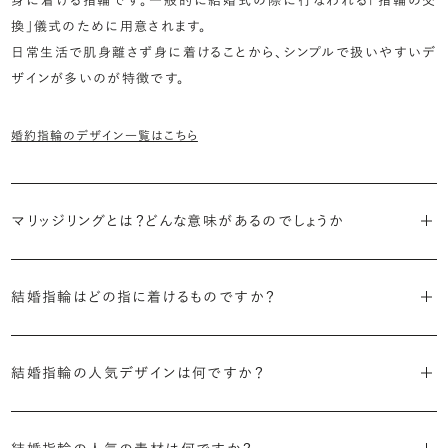
換」儀式のために用意されます。
日常生活で肌身離さず身に着けることから、シンプルで扱いやすいデ
ザインが多いのが特徴です。
婚約指輪のデザイン一覧はこちら
マリッジリングとは？どんな意味があるのでしょうか
ブライダルリングには婚約指輪と結婚指輪がありますが「マリッジリン
結婚指輪はどの指に着けるものですか？
グ」は結婚指輪の別名です。
欧米諸国をはじめ日本では、婚約指輪や結婚指輪は「愛や絆を深め
「マリッジリング」は実は和製英語。英語ではWedding Ring（ウエディ
結婚指輪の人気デザインは何ですか？
る」意味があるとされる左手薬指に着けるのが一般的です。しかし、実
ングリング）やWedding Band（ウエディングバンド）と呼ばれます。
は国によって着ける手や指は様々。厳密な決まりはありませんので、好
結婚指輪は一般的に以下のような特徴を持つデザインが人気です。
きな手や指を選んで問題ありません。