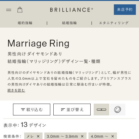
来店予約
婚約指輪
|
結婚指輪
|
エタニティリング
Marriage Ring
男性向け ダイヤモンドあり
結婚指輪（マリッジリング）デザイン一覧・種類
男性向けのダイヤモンドありの結婚指輪（マリッジリング）として、幅が男性に
人気の3.0mm以上で宝石を留めたものをご紹介します。ブリリアンスプラス
の男性向けダイヤありの結婚指輪は日常に馴染む佇まいが特徴。
続きを読む
絞り込む
並び替え
13
表示中：
デザイン
×
×
×
検索条件：
メレ
3.0mm 〜 3.9mm
4.0mm 〜