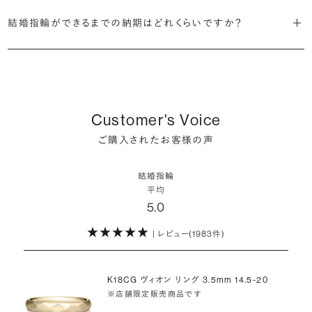
結婚指輪の人気デザインランキングを見る
2024年の全国調査（※）では「結婚指輪を購入したのは誰か」に対す
・ミルグレイン装飾を取り入れたデザイン
ントとして色味を変えたり、あるいは今後のコーディネートの幅を広げ
結婚指輪ができるまでの納期はどれくらいですか？
る回答が、二人でが89.2%、次いで妻が8.7%、夫が1.8%という結果で
結婚指輪の一覧を見る
ることを目的に、結婚指輪は複数の素材を使った「コンビネーション素
した。
他にも、婚約指輪やお手持ちのリングとの重ね付けをして、おしゃれさ
材」でオーダーする方もいらっしゃいます。
ご注文いただいたジュエリーは、お客様のためだけに熟練の宝飾職
を演出するという選択もあります。
人が一つひとつ心を込めてお作りいたします。
二人で購入するという行動の背景には「お互いに贈りあう」という意
もっと人と被らない個性を大切にしたいという方は、フルオーダーやセ
ブリリアンスプラスでは、プラチナ・カラーゴールド・コンビネーション
味合いが込められている場合が多いようです。
ミオーダーでこだわりを形にするのも素敵です。
など豊富な素材の選択肢をご用意しています。ぜひお気に入りを探し
ほとんどの結婚指輪は完成まで4週間前後、素材（カラー）やデザイン
Customer's Voice
てみてください。
によっては5週間ほどお日にちを頂戴する場合がございます。
※データ出典：ゼクシィ結婚トレンド調査2024「首都圏版」 (全国推計
ご購入されたお客様の声
詳しくはこちら
値)
プラチナ素材の結婚指輪
他の人はどう決めた？結婚指輪選びのエピソードを見る
結婚指輪
ゴールド素材の結婚指輪
詳しくはこちら
平均
コンビネーション素材の結婚指輪
5.0
| レビュー(1983件)
K18CG ヴィオン リング 3.5mm 14.5-20
※店舗限定販売商品です