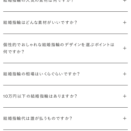
結婚指輪の人気の素材は何ですか？
・フォルム
結婚式の後は、結婚指輪の上に婚約指輪を着けて楽しむ「重ね付け」
日本では一般的にプラチナ素材の結婚指輪を選ばれる方が多いです
「オーバルストレート」という、直線でありつつも丸みを帯びた形状が
が人気です。
結婚指輪はどんな素材がいいですか？
が、近年はゴールド系の素材への注目も高まっています。
よく選ばれます。
詳しくはこちら
結婚指輪の素材として用意されている時点で、実用面での優劣はほと
・テクスチャー
結婚指輪の素材人気ランキングを見る
個性的でおしゃれな結婚指輪のデザインを選ぶポイントは
んどありません。純粋に色味の好みでお選びいただくと良いかと思い
表面の質感は、鏡のように艶々とした「ミラー」が人気です。
何ですか？
ます。
一方で、ブリリアンスプラスでは様々なフォルムやテクスチャーのバリ
一般的に人気の高い結婚指輪とは異なる要素を取り入れたデザイン
色選びの際には、ぜひ以下のような点に着目してみてください。
エーションをご用意しているため、これ以外のデザインの人気も高い
結婚指輪の相場はいくらぐらいですか？
を選べると、満足感が高まりそうです。具体的には、以下のようなポイ
傾向にあります。
ントに着目してみるのがおすすめです。
・お肌の色味との相性
2026年に発表された全国調査（※）によると二人分の結婚指輪の相
どなたも唯一無二のお肌をお持ちです。その魅力を引き立ててくれる
結婚指輪は多くの方が毎日身に着け、目にすることになるジュエリー
10万円以下の結婚指輪はありますか？
場は全国平均で約32.1万円。20〜25万円未満の範囲で選ぶカップル
・標準よりも、細めあるいは太めの幅を選ぶ
ようなカラー（素材）を、試着を通して探してみましょう。
です。人気の高さを参考にしつつも、ご自身で試着や検討を重ね、ぜ
が19.4%と最も多く、50万円以上、30〜35万円未満が続きます。
・ウェーブラインのデザイン
ひ目にする度に「やっぱりこのリングが好き」と思えるようなデザイン
ブリリアンスプラスの結婚指輪は9万円台からご用意がございます。素
※データ出典：結婚マーケット調査2025
・プラチナ以外の素材
・お手持ちのジュエリーや時計の色味との相性
選びをしていただけたらと思います。
結婚指輪代は誰が払うものですか？
材（カラー）や幅の広さ、ダイヤモンドの有無などで価格が変わってま
・ミラー以外の仕上げ
もしよく身に着けるジュエリーや時計があれば、コーディネートの相性
いりますので、ぜひ下記よりデザインの一覧をご覧ください。
・個性的なダイヤモンドをあしらったデザイン
も考えてみましょう。王道は同じ色味を選ぶことですが、あえてアクセ
詳しくはこちら