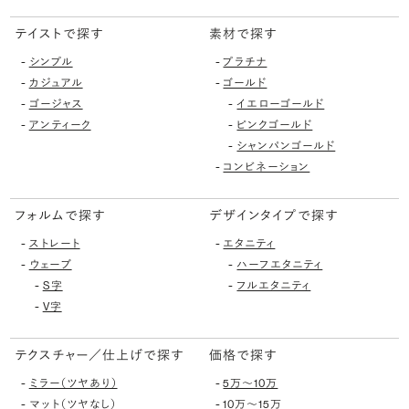
テイストで探す
素材で探す
-
-
シンプル
プラチナ
-
-
カジュアル
ゴールド
-
-
ゴージャス
イエローゴールド
-
-
アンティーク
ピンクゴールド
-
シャンパンゴールド
-
コンビネーション
フォルムで探す
デザインタイプで探す
-
-
ストレート
エタニティ
-
-
ウェーブ
ハーフエタニティ
-
-
S字
フルエタニティ
-
V字
テクスチャー／仕上げで探す
価格で探す
-
-
ミラー（ツヤあり）
5万〜10万
-
-
マット（ツヤなし）
10万〜15万