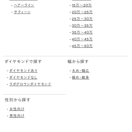
-
-
ヘアーライン
15万〜20万
-
-
サティーン
20万〜25万
-
25万〜30万
-
30万〜35万
-
35万〜40万
-
40万〜45万
-
45万〜50万
ダイヤモンドで探す
幅から探す
-
-
ダイヤモンドあり
太め・幅広
-
-
ダイヤモンドなし
細め・細身
-
ラボグロウンダイヤモンド
性別から探す
-
女性向け
-
男性向け