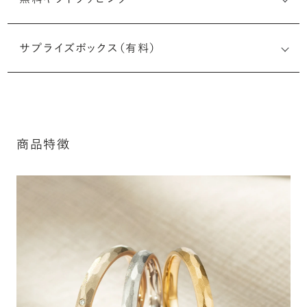
刻印メッセージ：半角英数字20文字まで刻印可能
結婚指輪の内側にお二人のイニシャルや記念日、メモリア
サプライズボックス（有料）
ルなメッセージを無料で刻印することができます。注文前だ
けでなく購入後の刻印も、リングに初めて施す初回の刻印
は、無料にて承ります（デザインによって刻印可能な文字数
が異なる場合があります。詳細は「商品仕様」欄をご確認く
ださい）。
商品特徴
※最大・最小サイズを超えたお直しが難し
詳しく見る
いデザインがございます。詳細はお問い合
わせください
アフターサービス詳細
シークレットストーン：指輪の内側に留める宝石のこ
と
指輪の内側に、誕生石やピンクダイヤモンドなど、お好みの
宝石を選んでセッティングすることができます。ショッピング
カート画面で、お好みの宝石をお選びください (有料)。