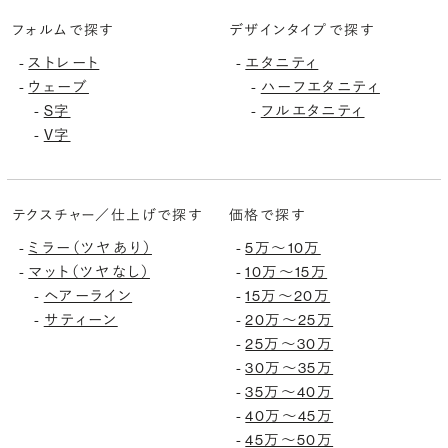
フォルムで探す
デザインタイプで探す
ストレート
エタニティ
-
-
ウェーブ
ハーフエタニティ
-
-
S字
フルエタニティ
-
-
V字
-
テクスチャー／仕上げで探す
価格で探す
ミラー（ツヤあり）
5万〜10万
-
-
マット（ツヤなし）
10万〜15万
-
-
ヘアーライン
15万〜20万
-
-
サティーン
20万〜25万
-
-
25万〜30万
-
30万〜35万
-
35万〜40万
-
40万〜45万
-
45万〜50万
-