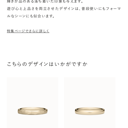
輝きが品のある落ち着いた印象も与えます。
遊び心と上品さを両立させたデザインは、普段使いにもフォーマ
ルなシーンにも似合います。
特集ページでさらに詳しく
こちらのデザインはいかがですか
オ
〜（