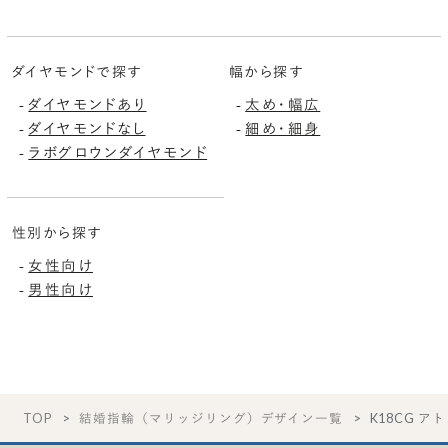
ダイヤモンドで探す
幅から探す
ダイヤモンドあり
太め・幅広
-
-
ダイヤモンドなし
細め・細身
-
-
ラボグロウンダイヤモンド
-
性別から探す
女性向け
-
男性向け
-
TOP
結婚指輪（マリッジリング）デザイン一覧
K18CG アト