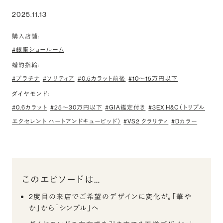
2025.11.13
購入店舗:
#銀座ショールーム
婚約指輪:
#プラチナ
#ソリティア
#0.5カラット前後
#10〜15万円以下
ダイヤモンド:
#0.6カラット
#25〜30万円以下
#GIA鑑定付き
#3EX H&C（トリプル
エクセレント ハートアンドキューピッド）
#VS2 クラリティ
#Dカラー
このエピソードは…
2度目の来店でご希望のデザインに変化が。「華や
か」から「シンプル」へ