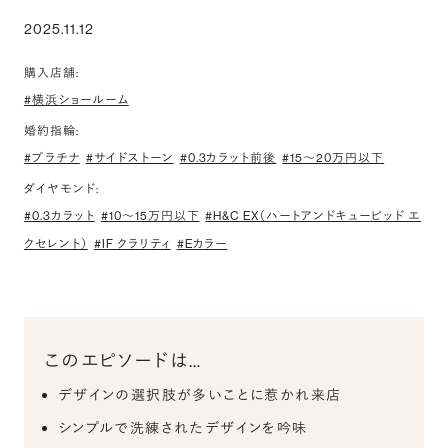
2025.11.12
購入店舗:
#横浜ショールーム
婚約指輪:
#プラチナ
#サイドストーン
#0.3カラット前後
#15〜20万円以下
ダイヤモンド:
#0.3カラット
#10〜15万円以下
#H&C EX（ハートアンドキューピッド エ
クセレント）
#IF クラリティ
#Eカラー
このエピソードは…
デザインの選択肢が多いことに惹かれ来店
シンプルで洗練されたデザインを吟味