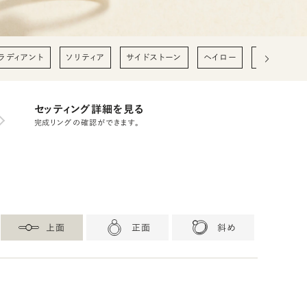
ラディアント
ソリティア
サイドストーン
ヘイロー
0.2ct
0
セッティング詳細を見る
完成リングの確認ができます。
上面
正面
斜め