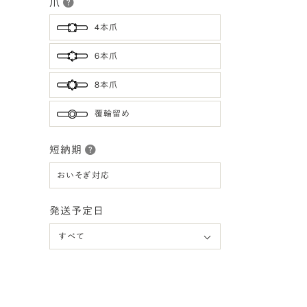
爪
4本爪
6本爪
8本爪
覆輪留め
短納期
おいそぎ対応
発送予定日