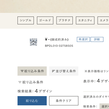
シンプル
ゴールド
プラチナ
エタニティ
エメラ
¥ -
再選択
詳細
(御成約済み)
BPDL013-02758505
絞り込み条件
並び替え条件
※表示価格はリ
4
表示中：
デザ
絞り込み条件
4
検索結果：
デザイン
選択済みのダイヤ
絞り込む
条件クリア
検索条件：
選択中