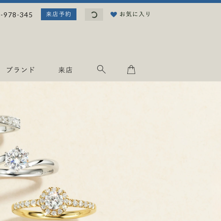
読
-978-345
お気に入り
来店予約
み
込
み
中
.
ブランド
来店
.
.