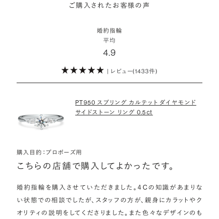
詳しくはこちら
ご購入されたお客様の声
モンドをサプライズで贈りデザインは後から二人で選ぶ『ダイヤモンド
お相手の気持ちに寄り添いながら、お二人にとって後悔のない選択を
わたしたちのダイヤモンドについて
でプロポーズ』というサービスもご用意しています。
検討していただければと思います。
婚約指輪
※データ出典：結婚マーケット調査2025
平均
ぜひお二人らしいスタイルを見つけてみてください。
4.9
| レビュー(1433件)
詳しくはこちら
PT950 スプリング カルテット ダイヤモンド
サイドストーン リング 0.5ct
購入目的：プロポーズ用
こちらの店舗で購入してよかったです。
婚約指輪を購入させていただきました。４Cの知識があまりな
い状態での相談でしたが、スタッフの方が、親身にカラットやク
オリティの説明をしてくださりました。また色々なデザインのも