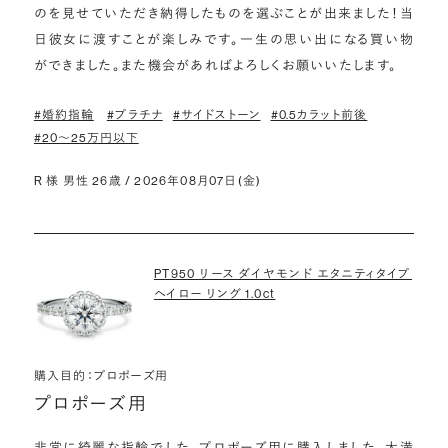
のを見せていただき納得したものを選ぶことが出来ました！当
日彼女に渡すことが楽しみです。一生の思い出になる買い物
ができました。また機会があればよろしくお願いいたします。
#婚約指輪
#プラチナ
#サイドストーン
#0.5カラット前後
#20〜25万円以下
R 様 男性 26歳 / 2026年08月07日(金)
PT950 リース ダイヤモンド エタニティタイプ
ヘイロー リング 1.0ct
購入目的：プロポーズ用
プロポーズ用
非常に綺麗な指輪でした。プロポーズ用に購入しました。大満