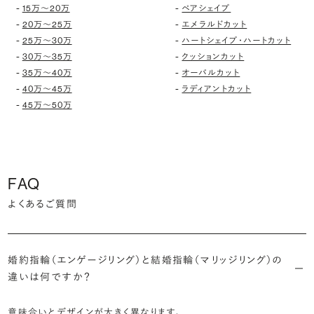
-
-
15万〜20万
ペアシェイプ
-
-
20万〜25万
エメラルドカット
-
-
25万〜30万
ハートシェイプ・ハートカット
-
-
30万〜35万
クッションカット
-
-
35万〜40万
オーバルカット
-
-
40万〜45万
ラディアントカット
-
45万〜50万
FAQ
よくあるご質問
婚約指輪（エンゲージリング）と結婚指輪（マリッジリング）の
違いは何ですか？
意味合いとデザインが大きく異なります。