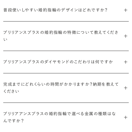
S字やV字などを描く「ウェーブ」のデザインだと、より指が長く美しく
はライフスタイルに合った普段使いのしやすさを確認すること、3つ目
・「パヴェ」
普段使いしやすい婚約指輪のデザインはどれですか？
見えやすいと言われています。
は実物を指に着けて見え方を確かめることです。
・年齢を重ねても似合うリングを目指す
リングに小粒のダイヤモンドを敷き詰めた豪華で存在感あるデザイ
流行に左右されないデザインであること、そして年齢を重ねた手にも
ン。手元にしっかりと存在感を添えてくれます。
ダイヤモンドを留める爪の高さを低めにすることで、日常使いしやすく
しかし、指を美しく見せるデザインはその人の手の骨格によって変わっ
ブリリアンスプラスのショールームでは、すべてのデザインを、心ゆく
似合う適度なボリュームがあることが理想的です。
プリリアンスプラスの婚約指輪の特徴について教えてくださ
なります。ブリリアンスプラスでは、普段の生活の中でも婚約指輪を楽
てきます。ぜひ、所要時間30秒のブリリアンスプラスオリジナル診断を
までじっくりと試着していただけます。
・「ヘイロー」
い
しく身に着けていただけるよう、全てのデザインが高さを抑えて作られ
活用して、ご自身にぴったりのラインを探してみてください。
・着用シーンを想像して選ぶ
主役のダイヤモンドの輪郭をメレダイヤモンドで取り囲んだデザイン。
ています。
日常的に身に着けたいのか、お出かけの時だけ身に着けたいのか
ショールームで婚約指輪を試着する
華やかなデザインをお好みの方から非常に人気です。
・自分で組み合わせるオーダーメイド
で、適したデザインは変わってきます。普段使いの頻度が多ければ引っ
婚約指輪診断を試してみる
ブリリアンスプラスのダイヤモンドのこだわりは何ですか
ブリリアンスプラスではすべての婚約指輪をリングデザインとダイヤ
より洋服への引っかかりへの心配を少なくしたい場合は、爪を使わず
掛かりにくさに配慮されていたり、ダイヤモンドの大きさ自体も控えめ
ブリリアンスプラスでは70種類以上のデザインからお好みの1本をお
モンドを自由に組み合わせる、オーダーメイドでお作りしています。
地金でダイヤモンドを包み込むように留める「覆輪留め」もおすすめ
な方が、扱いやすく活躍の頻度も高まるかもしれません。
選びいただけます。
・国内有数の多彩なラインナップ
30,000個以上のダイヤモンドの中からお好みの1石を選び、70種類
です。
完成までにどれくらいの時間がかかりますか？納期を教えて
種類、品質、価格に至るまで、あらゆる価値観に合う多様なダイヤモン
以上のデザインと組み合わせて、世界に一つの婚約指輪を製作できま
・何を重要視するか明確にする
ください
ドをご用意しています。一般的な天然のラウンドシェイプだけでも3万
す。
迷った場合はショールームでジュエリーコンサルタントにぜひご相談
デザインで譲れないポイント、ダイヤモンドの品質で大切にしたいこと
個以上。選択肢が多いからこそ、お一人おひとりに最適なご提案がで
ください。お好みやライフスタイルを丁寧にヒアリングしながら、たくさ
などがはっきりするほど、理想の婚約指輪が探しやすくなります。
ブリリアンスプラスの婚約指輪は、ご注文ごとに熟練の宝飾職人が一
きます。
・誠実で透明性の高い価格設定
ん身に着けたいと思えるとっておきのデザインをご提案いたします。
ブリリアアンスプラスの婚約指輪で選べる金属の種類はな
つひとつ心をこめてお作りいたします。基本の納期は4週間前後、素材
ジュエリーの購入は初めてというお客様も多いからこそ、より安心して
迷った場合はショールームでジュエリーコンサルタントにご相談いた
んですか？
やデザインによって5週間ほどお日にちを頂戴する場合がございます。
・業界の当たり前にとらわれない適正価格と透明性
お選びいただくために。在庫を持たない、店舗を過剰に設けないな
だければ、お好みやライフスタイルに合ったデザインをご提案いたし
流通の上流からの仕入れ、余分な在庫を持たない取り組みなどで、従
ど、コストをカットすることで適正価格を実現しています。また、ご用意