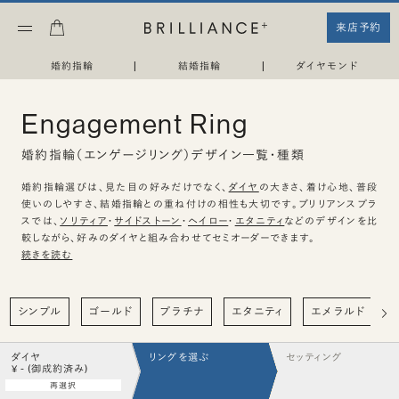
来店予約
婚約指輪
|
結婚指輪
|
ダイヤモンド
Engagement Ring
婚約指輪（エンゲージリング）デザイン一覧・種類
婚約指輪選びは、見た目の好みだけでなく、
ダイヤ
の大きさ、着け心地、普段
使いのしやすさ、結婚指輪との重ね付けの相性も大切です。ブリリアンスプラ
スでは、
ソリティア
・
サイドストーン
・
ヘイロー
・
エタニティ
などのデザインを比
較しながら、好みのダイヤと組み合わせてセミオーダーできます。
続きを読む
シンプル
ゴールド
プラチナ
エタニティ
エメラルド
ダイヤ
リングを選ぶ
セッティング
¥ - (御成約済み)
再選択