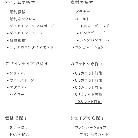
アイテムで探す
素材で探す
-
-
婚約指輪
プラチナ
-
-
婚約ネックレス
ゴールド
-
-
ダイヤモンドでプロポーズ
イエローゴールド
-
-
ダイヤモンドルース
ピンクゴールド
-
-
結婚指輪
シャンパンゴールド
-
-
ラボグロウンダイヤモンド
コンビネーション
デザインタイプで探す
カラットから探す
-
-
ソリティア
0.2カラット前後
-
-
サイドストーン
0.3カラット前後
-
-
エタニティ
0.5カラット前後
-
-
ヘイロー
0.7カラット前後
-
1.0カラット前後
価格で探す
シェイプから探す
-
-
5万〜10万
ファンシーシェイプ
-
-
10万〜15万
プリンセスカット