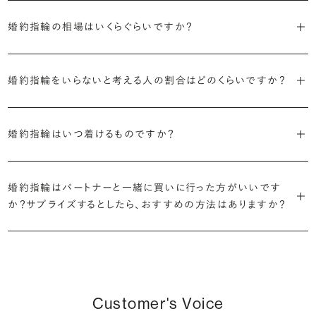
ます。
婚約指輪の素材はプラチナ（Pt950）、ゴールド（K18）、プラチナとゴ
詳しくは各デザインの詳細ページをご確認いただくか、ショールームま
来のマージンの大半をカットし、ダイヤモンドの適正価格を実現。一石
しているすべてのデザインとダイヤモンドの価格をサイト上で公開して
婚約指輪の相場はいくらぐらいですか？
ールドを組み合わせたコンビネーションからお選びいただけます。ゴ
でお問い合わせください。
ごとの価格・品質情報もすべて公開しています。
います。
ールドは、イエローゴールド・ピンクゴールド・シャンパンゴールドのご
婚約指輪のおすすめの選び方を詳しく
2026年に発表された全国調査（※）によると婚約指輪の相場は全国
用意がございます。
普段使いしやすいデザインの選び方を詳しく
・婚約指輪に留める一石を自分で選べる
・すべてのダイヤモンドに鑑定書が付属
婚約指輪をいらないと考える人の割合はどのくらいですか？
平均で約43.8万円。30〜40万円未満の範囲で選ぶカップルが18.7%
ダイヤモンド供給元のデータと直接繋がる独自の検索画面で、品質を
婚約指輪の中央にお留めするダイヤモンドには、国内外の最大手鑑
と最も多く、20〜30万円未満、10〜20万円未満が続きます。
デザインによって対応する素材が変わりますので、詳しくは各デザイン
細かく設定し検索が可能です。限られた候補から選ぶのではなく、ま
定機関が発行する信頼性の高い鑑定書が付属いたします。
2026年に発表された全国調査（※）によると、婚約記念品を贈られた
※データ出典：結婚マーケット調査2025
の詳細ページをご覧ください。
だ誰も触れていないダイヤモンドから、品質も価格も納得するあなた
婚約指輪はいつ着けるものですか？
人は67.1%。そのうち婚約指輪を贈られた人は67.9%と、全体の約5
だけの一石を探し婚約指輪をオーダーしていただけます。
・充実したアフターサービス
割が婚約指輪を購入しなかったようです。
ブリリアンスプラスでは適正価格を心がけているため、一般的な相場
プラチナの婚約指輪
一般的に利用頻度が高い、リングのサイズ直しや表面の仕上げ直しな
贈られたその日から、お好みのタイミングで着け始めて問題ありませ
と同程度のご予算でより高品質なダイヤモンドをお選びいただくこと
・鑑定書が付属
どのメンテナンスについては全て永久「無料」保証。その他、万が一に
イエローゴールドの婚約指輪
婚約指輪はパートナーと一緒に買いに行った方がいいです
ん。
婚約指輪は結婚するために必須のものではありませんが、中には「昔
も可能です。
婚約指輪用のすべてのダイヤモンドに、国内外の信頼性の高い鑑定
備えたアフターサービスも永久保証で対応しております。
ピンクゴールドの婚約指輪
か？サプライズするとしたら、おすすめの方法はありますか？
から憧れがあったがパートナーに遠慮して欲しいと言い出せなかっ
機関が発行した鑑定書が付き、品質が保証されます。
シャンパンゴールドの婚約指輪
婚約指輪は婚約期間中だけでなく、結婚後も活躍するジュエリーで
た」というケースもあります。
詳しくはこちら
確かに、最近は「お相手の好きなデザインを確実に選べる」という理由
す。使い方に決まりはありませんが、身内やお友達、知人の結婚式やパ
コンビネーションの婚約指輪
・メレダイヤモンドまでブライダル品質
で、お二人で来店されるケースが一般的になってきています。
ーティなどの特別なシーンはもちろん、日常の場面でも身に着けると
また、婚約記念品を贈った方のうち26.2%が婚約ネックレスを選ぶな
婚約指輪にさらなる華やかさを添える小ぶりなダイヤモンドも、一般的
いう方が増えています。
ど、近年は婚約指輪以外のジュエリーの選択肢にも注目が集まってい
にブライダルで使われる品質以上のもののみを厳選して使用していま
しかし、サプライズで贈り贈られるのも、やはり素敵な経験。ブリリアン
Customer's Voice
ます。
す。輝きの違いをお楽しみください。
スプラスではサプライズでもお相手のご希望を叶えられるよう、ダイヤ