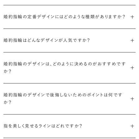
ブライダルリングには婚約指輪と結婚指輪がありますが「エンゲージ
婚約指輪の定番デザインにはどのような種類がありますか？
リング」は婚約指輪の別名です。
婚約指輪のデザインは、大きく5つに分かれます。
「エンゲージリング」は実は和製英語。英語ではEngagement
婚約指輪はどんなデザインが人気ですか？
Ring（エンゲージメントリング）と呼ばれます。
・「ソリティア」
最もよく選ばれているデザインは、主役のダイヤモンド一石をシンプル
主役のダイヤモンド一石をシンプルに留めた最も王道のデザイン。ブ
婚約指輪のデザインは、どのように決めるのがおすすめです
に留めた王道のデザイン「ソリティア」です。
リリアンスプラスでも不動の人気を誇ります。
か？
さらに、指に沿うアームの部分はまっすぐなストレートの形状が、素材
・「サイドストーン」
婚約指輪の決め方としては、以下の4つを意識するのがおすすめで
はプラチナがよく選ばれています。
主役のダイヤモンドの横に小ぶりなメレダイヤモンドでアクセントを添
婚約指輪のデザインで後悔しないためのポイントは何です
す。
えたデザイン。愛らしい雰囲気が楽しめます。
か？
婚約指輪の人気デザインランキングを見る
・順番に絞り込んでみる
・「エタニティ」
3つのポイントがあります。
まずはデザインの種類（ソリティア／サイドストーン／エタニティ等）を
リングに沿ってダイヤモンドが並ぶ華やかなデザイン。“永遠”を意味す
指を美しく見せるラインはどれですか？
絞り、次にアームのフォルム（ストレート／ウェーブ／V字）と素材（プ
るという点でも人気があります。
1つ目は結婚指輪との重ね付けを想定してデザインを選ぶこと、2つ目
ラチナ／ゴールド）を選ぶ流れがスムーズです。