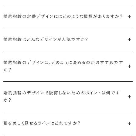
ブライダルリングには婚約指輪と結婚指輪がありますが「エンゲージ
婚約指輪の定番デザインにはどのような種類がありますか？
リング」は婚約指輪の別名です。
婚約指輪のデザインは、大きく5つに分かれます。
「エンゲージリング」は実は和製英語。英語ではEngagement
婚約指輪はどんなデザインが人気ですか？
Ring（エンゲージメントリング）と呼ばれます。
・「ソリティア」
最もよく選ばれているデザインは、主役のダイヤモンド一石をシンプル
主役のダイヤモンド一石をシンプルに留めた最も王道のデザイン。ブ
婚約指輪のデザインは、どのように決めるのがおすすめです
に留めた王道のデザイン「ソリティア」です。
リリアンスプラスでも不動の人気を誇ります。
か？
さらに、指に沿うアームの部分はまっすぐなストレートの形状が、素材
・「サイドストーン」
婚約指輪の決め方としては、以下の4つを意識するのがおすすめで
はプラチナがよく選ばれています。
主役のダイヤモンドの横に小ぶりなメレダイヤモンドでアクセントを添
婚約指輪のデザインで後悔しないためのポイントは何です
す。
えたデザイン。愛らしい雰囲気が楽しめます。
か？
婚約指輪の人気デザインランキングを見る
・順番に絞り込んでみる
・「エタニティ」
3つのポイントがあります。
まずはデザインの種類（ソリティア／サイドストーン／エタニティ等）を
リングに沿ってダイヤモンドが並ぶ華やかなデザイン。“永遠”を意味す
指を美しく見せるラインはどれですか？
絞り、次にアームのフォルム（ストレート／ウェーブ／V字）と素材（プ
るという点でも人気があります。
1つ目は結婚指輪との重ね付けを想定してデザインを選ぶこと、2つ目
ラチナ／ゴールド）を選ぶ流れがスムーズです。