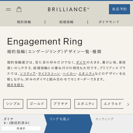
来店予約
婚約指輪
|
結婚指輪
|
ダイヤモンド
Engagement Ring
婚約指輪（エンゲージリング）デザイン一覧・種類
婚約指輪選びは、見た目の好みだけでなく、
ダイヤ
の大きさ、着け心地、普段
使いのしやすさ、結婚指輪との重ね付けの相性も大切です。ブリリアンスプラ
スでは、
ソリティア
・
サイドストーン
・
ヘイロー
・
エタニティ
などのデザインを比
較しながら、好みのダイヤと組み合わせてセミオーダーできます。
続きを読む
シンプル
ゴールド
プラチナ
エタニティ
エメラルド
ダイヤ
リングを選ぶ
セッティング
¥ - (御成約済み)
再選択