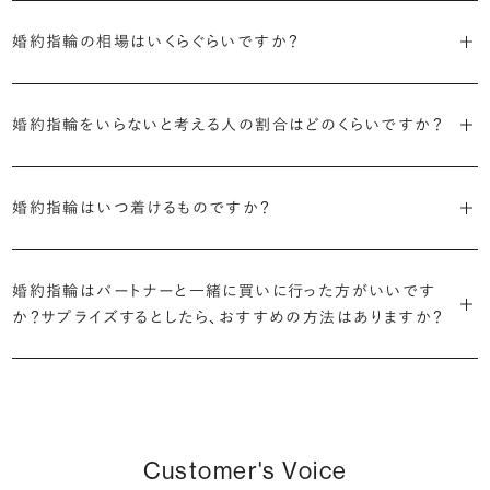
ます。
婚約指輪の素材はプラチナ（Pt950）、ゴールド（K18）、プラチナとゴ
詳しくは各デザインの詳細ページをご確認いただくか、ショールームま
来のマージンの大半をカットし、ダイヤモンドの適正価格を実現。一石
しているすべてのデザインとダイヤモンドの価格をサイト上で公開して
婚約指輪の相場はいくらぐらいですか？
ールドを組み合わせたコンビネーションからお選びいただけます。ゴ
でお問い合わせください。
ごとの価格・品質情報もすべて公開しています。
います。
ールドは、イエローゴールド・ピンクゴールド・シャンパンゴールドのご
婚約指輪のおすすめの選び方を詳しく
2026年に発表された全国調査（※）によると婚約指輪の相場は全国
用意がございます。
普段使いしやすいデザインの選び方を詳しく
・婚約指輪に留める一石を自分で選べる
・すべてのダイヤモンドに鑑定書が付属
婚約指輪をいらないと考える人の割合はどのくらいですか？
平均で約43.8万円。30〜40万円未満の範囲で選ぶカップルが18.7%
ダイヤモンド供給元のデータと直接繋がる独自の検索画面で、品質を
婚約指輪の中央にお留めするダイヤモンドには、国内外の最大手鑑
と最も多く、20〜30万円未満、10〜20万円未満が続きます。
デザインによって対応する素材が変わりますので、詳しくは各デザイン
細かく設定し検索が可能です。限られた候補から選ぶのではなく、ま
定機関が発行する信頼性の高い鑑定書が付属いたします。
2026年に発表された全国調査（※）によると、婚約記念品を贈られた
※データ出典：結婚マーケット調査2025
の詳細ページをご覧ください。
だ誰も触れていないダイヤモンドから、品質も価格も納得するあなた
婚約指輪はいつ着けるものですか？
人は67.1%。そのうち婚約指輪を贈られた人は67.9%と、全体の約5
だけの一石を探し婚約指輪をオーダーしていただけます。
・充実したアフターサービス
割が婚約指輪を購入しなかったようです。
ブリリアンスプラスでは適正価格を心がけているため、一般的な相場
プラチナの婚約指輪
一般的に利用頻度が高い、リングのサイズ直しや表面の仕上げ直しな
贈られたその日から、お好みのタイミングで着け始めて問題ありませ
と同程度のご予算でより高品質なダイヤモンドをお選びいただくこと
・鑑定書が付属
どのメンテナンスについては全て永久「無料」保証。その他、万が一に
イエローゴールドの婚約指輪
婚約指輪はパートナーと一緒に買いに行った方がいいです
ん。
婚約指輪は結婚するために必須のものではありませんが、中には「昔
も可能です。
婚約指輪用のすべてのダイヤモンドに、国内外の信頼性の高い鑑定
備えたアフターサービスも永久保証で対応しております。
ピンクゴールドの婚約指輪
か？サプライズするとしたら、おすすめの方法はありますか？
から憧れがあったがパートナーに遠慮して欲しいと言い出せなかっ
機関が発行した鑑定書が付き、品質が保証されます。
シャンパンゴールドの婚約指輪
婚約指輪は婚約期間中だけでなく、結婚後も活躍するジュエリーで
た」というケースもあります。
詳しくはこちら
確かに、最近は「お相手の好きなデザインを確実に選べる」という理由
す。使い方に決まりはありませんが、身内やお友達、知人の結婚式やパ
コンビネーションの婚約指輪
・メレダイヤモンドまでブライダル品質
で、お二人で来店されるケースが一般的になってきています。
ーティなどの特別なシーンはもちろん、日常の場面でも身に着けると
また、婚約記念品を贈った方のうち26.2%が婚約ネックレスを選ぶな
婚約指輪にさらなる華やかさを添える小ぶりなダイヤモンドも、一般的
いう方が増えています。
ど、近年は婚約指輪以外のジュエリーの選択肢にも注目が集まってい
にブライダルで使われる品質以上のもののみを厳選して使用していま
しかし、サプライズで贈り贈られるのも、やはり素敵な経験。ブリリアン
Customer's Voice
ます。
す。輝きの違いをお楽しみください。
スプラスではサプライズでもお相手のご希望を叶えられるよう、ダイヤ