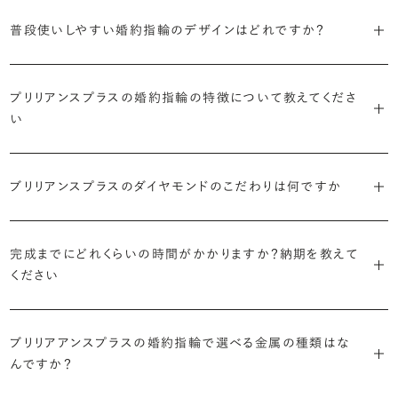
S字やV字などを描く「ウェーブ」のデザインだと、より指が長く美しく
はライフスタイルに合った普段使いのしやすさを確認すること、3つ目
・「パヴェ」
普段使いしやすい婚約指輪のデザインはどれですか？
見えやすいと言われています。
は実物を指に着けて見え方を確かめることです。
・年齢を重ねても似合うリングを目指す
リングに小粒のダイヤモンドを敷き詰めた豪華で存在感あるデザイ
流行に左右されないデザインであること、そして年齢を重ねた手にも
ン。手元にしっかりと存在感を添えてくれます。
ダイヤモンドを留める爪の高さを低めにすることで、日常使いしやすく
しかし、指を美しく見せるデザインはその人の手の骨格によって変わっ
ブリリアンスプラスのショールームでは、すべてのデザインを、心ゆく
似合う適度なボリュームがあることが理想的です。
プリリアンスプラスの婚約指輪の特徴について教えてくださ
なります。ブリリアンスプラスでは、普段の生活の中でも婚約指輪を楽
てきます。ぜひ、所要時間30秒のブリリアンスプラスオリジナル診断を
までじっくりと試着していただけます。
・「ヘイロー」
い
しく身に着けていただけるよう、全てのデザインが高さを抑えて作られ
活用して、ご自身にぴったりのラインを探してみてください。
・着用シーンを想像して選ぶ
主役のダイヤモンドの輪郭をメレダイヤモンドで取り囲んだデザイン。
ています。
日常的に身に着けたいのか、お出かけの時だけ身に着けたいのか
ショールームで婚約指輪を試着する
華やかなデザインをお好みの方から非常に人気です。
・自分で組み合わせるオーダーメイド
で、適したデザインは変わってきます。普段使いの頻度が多ければ引っ
婚約指輪診断を試してみる
ブリリアンスプラスのダイヤモンドのこだわりは何ですか
ブリリアンスプラスではすべての婚約指輪をリングデザインとダイヤ
より洋服への引っかかりへの心配を少なくしたい場合は、爪を使わず
掛かりにくさに配慮されていたり、ダイヤモンドの大きさ自体も控えめ
ブリリアンスプラスでは70種類以上のデザインからお好みの1本をお
モンドを自由に組み合わせる、オーダーメイドでお作りしています。
地金でダイヤモンドを包み込むように留める「覆輪留め」もおすすめ
な方が、扱いやすく活躍の頻度も高まるかもしれません。
選びいただけます。
・国内有数の多彩なラインナップ
30,000個以上のダイヤモンドの中からお好みの1石を選び、70種類
です。
完成までにどれくらいの時間がかかりますか？納期を教えて
種類、品質、価格に至るまで、あらゆる価値観に合う多様なダイヤモン
以上のデザインと組み合わせて、世界に一つの婚約指輪を製作できま
・何を重要視するか明確にする
ください
ドをご用意しています。一般的な天然のラウンドシェイプだけでも3万
す。
迷った場合はショールームでジュエリーコンサルタントにぜひご相談
デザインで譲れないポイント、ダイヤモンドの品質で大切にしたいこと
個以上。選択肢が多いからこそ、お一人おひとりに最適なご提案がで
ください。お好みやライフスタイルを丁寧にヒアリングしながら、たくさ
などがはっきりするほど、理想の婚約指輪が探しやすくなります。
ブリリアンスプラスの婚約指輪は、ご注文ごとに熟練の宝飾職人が一
きます。
・誠実で透明性の高い価格設定
ん身に着けたいと思えるとっておきのデザインをご提案いたします。
ブリリアアンスプラスの婚約指輪で選べる金属の種類はな
つひとつ心をこめてお作りいたします。基本の納期は4週間前後、素材
ジュエリーの購入は初めてというお客様も多いからこそ、より安心して
迷った場合はショールームでジュエリーコンサルタントにご相談いた
んですか？
やデザインによって5週間ほどお日にちを頂戴する場合がございます。
・業界の当たり前にとらわれない適正価格と透明性
お選びいただくために。在庫を持たない、店舗を過剰に設けないな
だければ、お好みやライフスタイルに合ったデザインをご提案いたし
流通の上流からの仕入れ、余分な在庫を持たない取り組みなどで、従
ど、コストをカットすることで適正価格を実現しています。また、ご用意