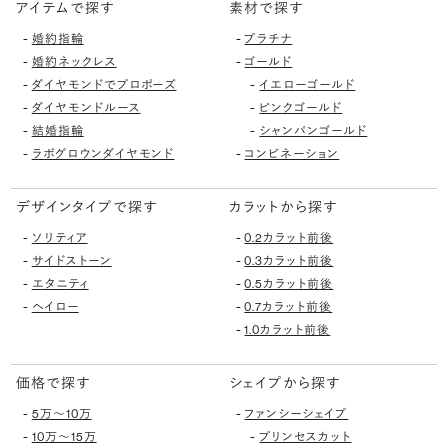
アイテムで探す
素材で探す
-
-
婚約指輪
プラチナ
-
-
婚約ネックレス
ゴールド
-
-
ダイヤモンドでプロポーズ
イエローゴールド
-
-
ダイヤモンドルース
ピンクゴールド
-
-
結婚指輪
シャンパンゴールド
-
-
ラボグロウンダイヤモンド
コンビネーション
デザインタイプで探す
カラットから探す
-
-
ソリティア
0.2カラット前後
-
-
サイドストーン
0.3カラット前後
-
-
エタニティ
0.5カラット前後
-
-
ヘイロー
0.7カラット前後
-
1.0カラット前後
価格で探す
シェイプから探す
-
-
5万〜10万
ファンシーシェイプ
-
-
10万〜15万
プリンセスカット