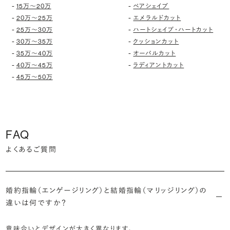
-
-
15万〜20万
ペアシェイプ
-
-
20万〜25万
エメラルドカット
-
-
25万〜30万
ハートシェイプ・ハートカット
-
-
30万〜35万
クッションカット
-
-
35万〜40万
オーバルカット
-
-
40万〜45万
ラディアントカット
-
45万〜50万
FAQ
よくあるご質問
婚約指輪（エンゲージリング）と結婚指輪（マリッジリング）の
違いは何ですか？
意味合いとデザインが大きく異なります。