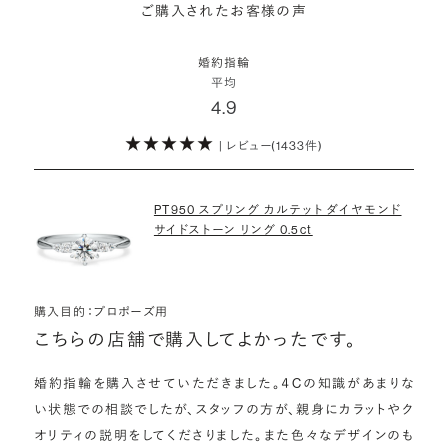
詳しくはこちら
ご購入されたお客様の声
モンドをサプライズで贈りデザインは後から二人で選ぶ『ダイヤモンド
お相手の気持ちに寄り添いながら、お二人にとって後悔のない選択を
わたしたちのダイヤモンドについて
でプロポーズ』というサービスもご用意しています。
検討していただければと思います。
婚約指輪
※データ出典：結婚マーケット調査2025
平均
ぜひお二人らしいスタイルを見つけてみてください。
4.9
| レビュー(1433件)
詳しくはこちら
PT950 スプリング カルテット ダイヤモンド
サイドストーン リング 0.5ct
購入目的：プロポーズ用
こちらの店舗で購入してよかったです。
婚約指輪を購入させていただきました。４Cの知識があまりな
い状態での相談でしたが、スタッフの方が、親身にカラットやク
オリティの説明をしてくださりました。また色々なデザインのも