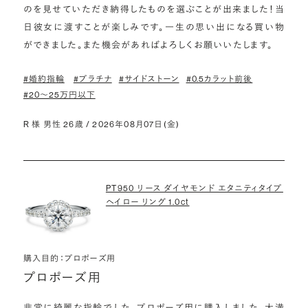
のを見せていただき納得したものを選ぶことが出来ました！当
日彼女に渡すことが楽しみです。一生の思い出になる買い物
ができました。また機会があればよろしくお願いいたします。
#婚約指輪
#プラチナ
#サイドストーン
#0.5カラット前後
#20〜25万円以下
R 様 男性 26歳 / 2026年08月07日(金)
PT950 リース ダイヤモンド エタニティタイプ
ヘイロー リング 1.0ct
購入目的：プロポーズ用
プロポーズ用
非常に綺麗な指輪でした。プロポーズ用に購入しました。大満