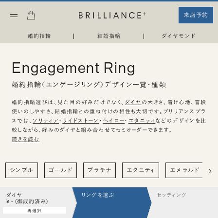
来店予約
婚約指輪
|
結婚指輪
|
ダイヤモンド
Engagement Ring
婚約指輪（エンゲージリング）デザイン一覧・種類
婚約指輪選びは、見た目の好みだけでなく、
ダイヤ
の大きさ、着け心地、普段
使いのしやすさ、結婚指輪との重ね付けの相性も大切です。ブリリアンスプラ
スでは、
ソリティア
・
サイドストーン
・
ヘイロー
・
エタニティ
などのデザインを比
較しながら、好みのダイヤと組み合わせてセミオーダーできます。
続きを読む
シンプル
ゴールド
プラチナ
エタニティ
エメラルド
ダイヤ
リングを選ぶ
セッティング
¥ - (御成約済み)
再選択