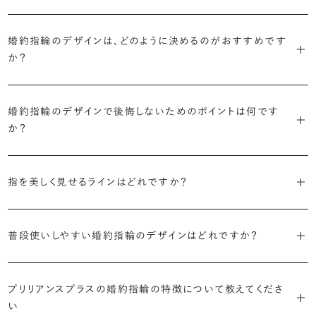
・「ソリティア」
最もよく選ばれているデザインは、主役のダイヤモンド一石をシンプル
主役のダイヤモンド一石をシンプルに留めた最も王道のデザイン。ブ
婚約指輪のデザインは、どのように決めるのがおすすめです
に留めた王道のデザイン「ソリティア」です。
リリアンスプラスでも不動の人気を誇ります。
か？
さらに、指に沿うアームの部分はまっすぐなストレートの形状が、素材
・「サイドストーン」
婚約指輪の決め方としては、以下の4つを意識するのがおすすめで
はプラチナがよく選ばれています。
主役のダイヤモンドの横に小ぶりなメレダイヤモンドでアクセントを添
婚約指輪のデザインで後悔しないためのポイントは何です
す。
えたデザイン。愛らしい雰囲気が楽しめます。
か？
婚約指輪の人気デザインランキングを見る
・順番に絞り込んでみる
・「エタニティ」
3つのポイントがあります。
まずはデザインの種類（ソリティア／サイドストーン／エタニティ等）を
リングに沿ってダイヤモンドが並ぶ華やかなデザイン。“永遠”を意味す
指を美しく見せるラインはどれですか？
絞り、次にアームのフォルム（ストレート／ウェーブ／V字）と素材（プ
るという点でも人気があります。
1つ目は結婚指輪との重ね付けを想定してデザインを選ぶこと、2つ目
ラチナ／ゴールド）を選ぶ流れがスムーズです。
S字やV字などを描く「ウェーブ」のデザインだと、より指が長く美しく
はライフスタイルに合った普段使いのしやすさを確認すること、3つ目
・「パヴェ」
普段使いしやすい婚約指輪のデザインはどれですか？
見えやすいと言われています。
は実物を指に着けて見え方を確かめることです。
・年齢を重ねても似合うリングを目指す
リングに小粒のダイヤモンドを敷き詰めた豪華で存在感あるデザイ
流行に左右されないデザインであること、そして年齢を重ねた手にも
ン。手元にしっかりと存在感を添えてくれます。
ダイヤモンドを留める爪の高さを低めにすることで、日常使いしやすく
しかし、指を美しく見せるデザインはその人の手の骨格によって変わっ
ブリリアンスプラスのショールームでは、すべてのデザインを、心ゆく
似合う適度なボリュームがあることが理想的です。
プリリアンスプラスの婚約指輪の特徴について教えてくださ
なります。ブリリアンスプラスでは、普段の生活の中でも婚約指輪を楽
てきます。ぜひ、所要時間30秒のブリリアンスプラスオリジナル診断を
までじっくりと試着していただけます。
・「ヘイロー」
い
しく身に着けていただけるよう、全てのデザインが高さを抑えて作られ
活用して、ご自身にぴったりのラインを探してみてください。
・着用シーンを想像して選ぶ