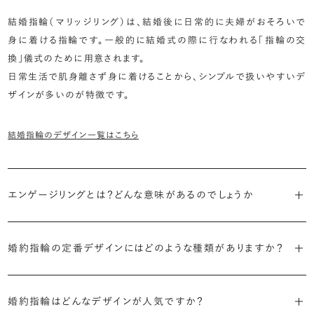
結婚指輪（マリッジリング）は、結婚後に日常的に夫婦がおそろいで
身に着ける指輪です。一般的に結婚式の際に行なわれる「指輪の交
換」儀式のために用意されます。
日常生活で肌身離さず身に着けることから、シンプルで扱いやすいデ
ザインが多いのが特徴です。
結婚指輪のデザイン一覧はこちら
エンゲージリングとは？どんな意味があるのでしょうか
ブライダルリングには婚約指輪と結婚指輪がありますが「エンゲージ
婚約指輪の定番デザインにはどのような種類がありますか？
リング」は婚約指輪の別名です。
婚約指輪のデザインは、大きく5つに分かれます。
「エンゲージリング」は実は和製英語。英語ではEngagement
婚約指輪はどんなデザインが人気ですか？
Ring（エンゲージメントリング）と呼ばれます。