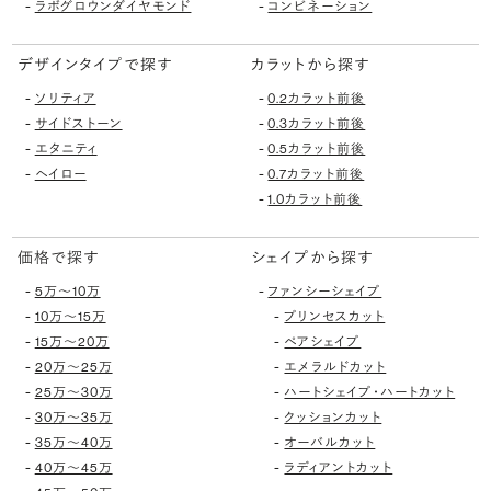
-
-
ラボグロウンダイヤモンド
コンビネーション
デザインタイプで探す
カラットから探す
-
-
ソリティア
0.2カラット前後
-
-
サイドストーン
0.3カラット前後
-
-
エタニティ
0.5カラット前後
-
-
ヘイロー
0.7カラット前後
-
1.0カラット前後
価格で探す
シェイプから探す
-
-
5万〜10万
ファンシーシェイプ
-
-
10万〜15万
プリンセスカット
-
-
15万〜20万
ペアシェイプ
-
-
20万〜25万
エメラルドカット
-
-
25万〜30万
ハートシェイプ・ハートカット
-
-
30万〜35万
クッションカット
-
-
35万〜40万
オーバルカット
-
-
40万〜45万
ラディアントカット