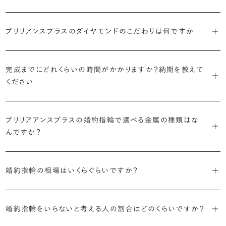
主役のダイヤモンドの輪郭をメレダイヤモンドで取り囲んだデザイン。
ています。
日常的に身に着けたいのか、お出かけの時だけ身に着けたいのか
ショールームで婚約指輪を試着する
華やかなデザインをお好みの方から非常に人気です。
・自分で組み合わせるオーダーメイド
で、適したデザインは変わってきます。普段使いの頻度が多ければ引っ
婚約指輪診断を試してみる
ブリリアンスプラスのダイヤモンドのこだわりは何ですか
ブリリアンスプラスではすべての婚約指輪をリングデザインとダイヤ
より洋服への引っかかりへの心配を少なくしたい場合は、爪を使わず
掛かりにくさに配慮されていたり、ダイヤモンドの大きさ自体も控えめ
ブリリアンスプラスでは70種類以上のデザインからお好みの1本をお
モンドを自由に組み合わせる、オーダーメイドでお作りしています。
地金でダイヤモンドを包み込むように留める「覆輪留め」もおすすめ
な方が、扱いやすく活躍の頻度も高まるかもしれません。
選びいただけます。
・国内有数の多彩なラインナップ
30,000個以上のダイヤモンドの中からお好みの1石を選び、70種類
です。
完成までにどれくらいの時間がかかりますか？納期を教えて
種類、品質、価格に至るまで、あらゆる価値観に合う多様なダイヤモン
以上のデザインと組み合わせて、世界に一つの婚約指輪を製作できま
・何を重要視するか明確にする
ください
ドをご用意しています。一般的な天然のラウンドシェイプだけでも3万
す。
迷った場合はショールームでジュエリーコンサルタントにぜひご相談
デザインで譲れないポイント、ダイヤモンドの品質で大切にしたいこと
個以上。選択肢が多いからこそ、お一人おひとりに最適なご提案がで
ください。お好みやライフスタイルを丁寧にヒアリングしながら、たくさ
などがはっきりするほど、理想の婚約指輪が探しやすくなります。
ブリリアンスプラスの婚約指輪は、ご注文ごとに熟練の宝飾職人が一
きます。
・誠実で透明性の高い価格設定
ん身に着けたいと思えるとっておきのデザインをご提案いたします。
ブリリアアンスプラスの婚約指輪で選べる金属の種類はな
つひとつ心をこめてお作りいたします。基本の納期は4週間前後、素材
ジュエリーの購入は初めてというお客様も多いからこそ、より安心して
迷った場合はショールームでジュエリーコンサルタントにご相談いた
んですか？
やデザインによって5週間ほどお日にちを頂戴する場合がございます。
・業界の当たり前にとらわれない適正価格と透明性
お選びいただくために。在庫を持たない、店舗を過剰に設けないな
だければ、お好みやライフスタイルに合ったデザインをご提案いたし
流通の上流からの仕入れ、余分な在庫を持たない取り組みなどで、従
ど、コストをカットすることで適正価格を実現しています。また、ご用意
ます。
婚約指輪の素材はプラチナ（Pt950）、ゴールド（K18）、プラチナとゴ
詳しくは各デザインの詳細ページをご確認いただくか、ショールームま
来のマージンの大半をカットし、ダイヤモンドの適正価格を実現。一石
しているすべてのデザインとダイヤモンドの価格をサイト上で公開して
婚約指輪の相場はいくらぐらいですか？
ールドを組み合わせたコンビネーションからお選びいただけます。ゴ
でお問い合わせください。
ごとの価格・品質情報もすべて公開しています。
います。
ールドは、イエローゴールド・ピンクゴールド・シャンパンゴールドのご
婚約指輪のおすすめの選び方を詳しく
2026年に発表された全国調査（※）によると婚約指輪の相場は全国
用意がございます。
普段使いしやすいデザインの選び方を詳しく
・婚約指輪に留める一石を自分で選べる
・すべてのダイヤモンドに鑑定書が付属
婚約指輪をいらないと考える人の割合はどのくらいですか？
平均で約43.8万円。30〜40万円未満の範囲で選ぶカップルが18.7%
ダイヤモンド供給元のデータと直接繋がる独自の検索画面で、品質を
婚約指輪の中央にお留めするダイヤモンドには、国内外の最大手鑑
と最も多く、20〜30万円未満、10〜20万円未満が続きます。
デザインによって対応する素材が変わりますので、詳しくは各デザイン