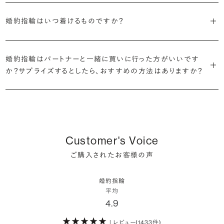
細かく設定し検索が可能です。限られた候補から選ぶのではなく、ま
定機関が発行する信頼性の高い鑑定書が付属いたします。
2026年に発表された全国調査（※）によると、婚約記念品を贈られた
※データ出典：結婚マーケット調査2025
の詳細ページをご覧ください。
だ誰も触れていないダイヤモンドから、品質も価格も納得するあなた
婚約指輪はいつ着けるものですか？
人は67.1%。そのうち婚約指輪を贈られた人は67.9%と、全体の約5
だけの一石を探し婚約指輪をオーダーしていただけます。
・充実したアフターサービス
割が婚約指輪を購入しなかったようです。
ブリリアンスプラスでは適正価格を心がけているため、一般的な相場
プラチナの婚約指輪
一般的に利用頻度が高い、リングのサイズ直しや表面の仕上げ直しな
贈られたその日から、お好みのタイミングで着け始めて問題ありませ
と同程度のご予算でより高品質なダイヤモンドをお選びいただくこと
・鑑定書が付属
どのメンテナンスについては全て永久「無料」保証。その他、万が一に
イエローゴールドの婚約指輪
婚約指輪はパートナーと一緒に買いに行った方がいいです
ん。
婚約指輪は結婚するために必須のものではありませんが、中には「昔
も可能です。
婚約指輪用のすべてのダイヤモンドに、国内外の信頼性の高い鑑定
備えたアフターサービスも永久保証で対応しております。
ピンクゴールドの婚約指輪
か？サプライズするとしたら、おすすめの方法はありますか？
から憧れがあったがパートナーに遠慮して欲しいと言い出せなかっ
機関が発行した鑑定書が付き、品質が保証されます。
シャンパンゴールドの婚約指輪
婚約指輪は婚約期間中だけでなく、結婚後も活躍するジュエリーで
た」というケースもあります。
詳しくはこちら
確かに、最近は「お相手の好きなデザインを確実に選べる」という理由
す。使い方に決まりはありませんが、身内やお友達、知人の結婚式やパ
コンビネーションの婚約指輪
・メレダイヤモンドまでブライダル品質
で、お二人で来店されるケースが一般的になってきています。
ーティなどの特別なシーンはもちろん、日常の場面でも身に着けると
また、婚約記念品を贈った方のうち26.2%が婚約ネックレスを選ぶな
婚約指輪にさらなる華やかさを添える小ぶりなダイヤモンドも、一般的
いう方が増えています。
ど、近年は婚約指輪以外のジュエリーの選択肢にも注目が集まってい
にブライダルで使われる品質以上のもののみを厳選して使用していま
しかし、サプライズで贈り贈られるのも、やはり素敵な経験。ブリリアン
Customer's Voice
ます。
す。輝きの違いをお楽しみください。
スプラスではサプライズでもお相手のご希望を叶えられるよう、ダイヤ
詳しくはこちら
ご購入されたお客様の声
モンドをサプライズで贈りデザインは後から二人で選ぶ『ダイヤモンド
お相手の気持ちに寄り添いながら、お二人にとって後悔のない選択を
わたしたちのダイヤモンドについて
でプロポーズ』というサービスもご用意しています。
検討していただければと思います。
婚約指輪
※データ出典：結婚マーケット調査2025
平均
ぜひお二人らしいスタイルを見つけてみてください。
4.9
| レビュー(1433件)