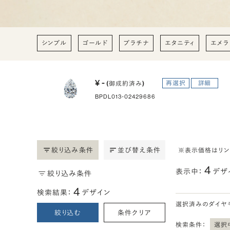
シンプル
ゴールド
プラチナ
エタニティ
エメラ
¥ -
再選択
詳細
(御成約済み)
BPDL013-02429686
絞り込み条件
並び替え条件
※表示価格はリ
4
表示中：
デザ
絞り込み条件
4
検索結果：
デザイン
選択済みのダイヤ
絞り込む
条件クリア
検索条件：
選択中