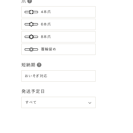
爪
4本爪
6本爪
8本爪
覆輪留め
短納期
おいそぎ対応
発送予定日