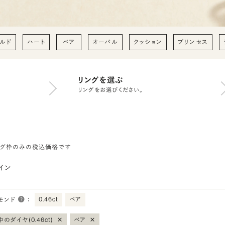
ルド
ハート
ペア
オーバル
クッション
プリンセス
リングを選ぶ
リングをお選びください。
ング枠のみの税込価格です
イン
0.46ct
ペア
モンド
：
×
×
のダイヤ(0.46ct)
ペア