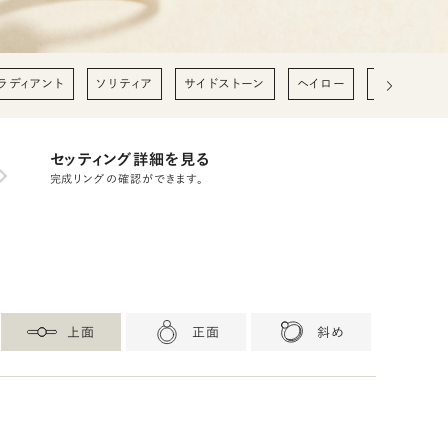
ラディアント
ソリティア
サイドストーン
ヘイロー
0.2ct
0
セッティング詳細を見る
完成リングの確認ができます。
上面
正面
斜め