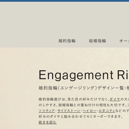
婚約指輪
結婚指輪
オー
Engagement R
婚約指輪（エンゲージリング）デザイン一覧・
婚約指輪選びは、見た目の好みだけでなく、
ダイヤ
の大
のしやすさ、結婚指輪との重ね付けの相性も大切です。
ソリティア
・
サイドストーン
・
ヘイロー
・
エタニティ
などの
好みのダイヤと組み合わせてセミオーダーできます。
続きを読む