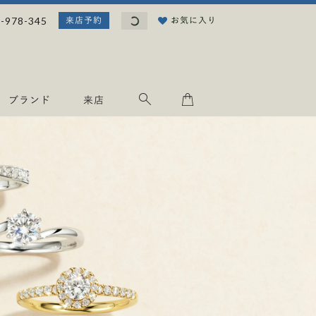
読
-978-345
お気に入り
来店予約
み
込
み
中
.
ブランド
来店
.
.