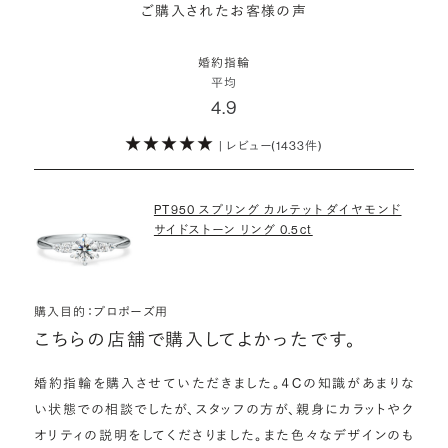
詳しくはこちら
ご購入されたお客様の声
モンドをサプライズで贈りデザインは後から二人で選ぶ『ダイヤモンド
お相手の気持ちに寄り添いながら、お二人にとって後悔のない選択を
わたしたちのダイヤモンドについて
でプロポーズ』というサービスもご用意しています。
検討していただければと思います。
婚約指輪
※データ出典：結婚マーケット調査2025
平均
ぜひお二人らしいスタイルを見つけてみてください。
4.9
| レビュー(1433件)
詳しくはこちら
PT950 スプリング カルテット ダイヤモンド
サイドストーン リング 0.5ct
購入目的：プロポーズ用
こちらの店舗で購入してよかったです。
婚約指輪を購入させていただきました。４Cの知識があまりな
い状態での相談でしたが、スタッフの方が、親身にカラットやク
オリティの説明をしてくださりました。また色々なデザインのも