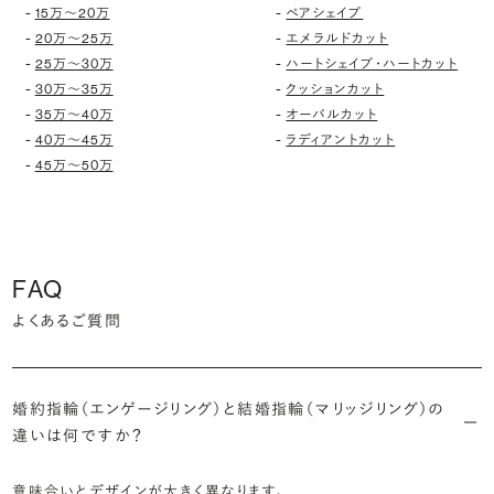
-
-
15万〜20万
ペアシェイプ
-
-
20万〜25万
エメラルドカット
-
-
25万〜30万
ハートシェイプ・ハートカット
-
-
30万〜35万
クッションカット
-
-
35万〜40万
オーバルカット
-
-
40万〜45万
ラディアントカット
-
45万〜50万
FAQ
よくあるご質問
婚約指輪（エンゲージリング）と結婚指輪（マリッジリング）の
違いは何ですか？
意味合いとデザインが大きく異なります。