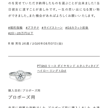
のを見せていただき納得したものを選ぶことが出来ました！当
日彼女に渡すことが楽しみです。一生の思い出になる買い物
ができました。また機会があればよろしくお願いいたします。
#婚約指輪
#プラチナ
#サイドストーン
#0.5カラット前後
#20〜25万円以下
R 様 男性 26歳 / 2026年08月07日(金)
PT950 リース ダイヤモンド エタニティタイプ
ヘイロー リング 1.0ct
購入目的：プロポーズ用
プロポーズ用
非常に綺麗な指輪でした。プロポーズ用に購入しました。大満