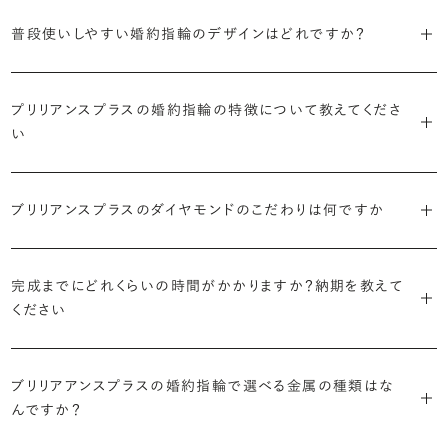
S字やV字などを描く「ウェーブ」のデザインだと、より指が長く美しく
はライフスタイルに合った普段使いのしやすさを確認すること、3つ目
・「パヴェ」
普段使いしやすい婚約指輪のデザインはどれですか？
見えやすいと言われています。
は実物を指に着けて見え方を確かめることです。
・年齢を重ねても似合うリングを目指す
リングに小粒のダイヤモンドを敷き詰めた豪華で存在感あるデザイ
流行に左右されないデザインであること、そして年齢を重ねた手にも
ン。手元にしっかりと存在感を添えてくれます。
ダイヤモンドを留める爪の高さを低めにすることで、日常使いしやすく
しかし、指を美しく見せるデザインはその人の手の骨格によって変わっ
ブリリアンスプラスのショールームでは、すべてのデザインを、心ゆく
似合う適度なボリュームがあることが理想的です。
プリリアンスプラスの婚約指輪の特徴について教えてくださ
なります。ブリリアンスプラスでは、普段の生活の中でも婚約指輪を楽
てきます。ぜひ、所要時間30秒のブリリアンスプラスオリジナル診断を
までじっくりと試着していただけます。
・「ヘイロー」
い
しく身に着けていただけるよう、全てのデザインが高さを抑えて作られ
活用して、ご自身にぴったりのラインを探してみてください。
・着用シーンを想像して選ぶ
主役のダイヤモンドの輪郭をメレダイヤモンドで取り囲んだデザイン。
ています。
日常的に身に着けたいのか、お出かけの時だけ身に着けたいのか
ショールームで婚約指輪を試着する
華やかなデザインをお好みの方から非常に人気です。
・自分で組み合わせるオーダーメイド
で、適したデザインは変わってきます。普段使いの頻度が多ければ引っ
婚約指輪診断を試してみる
ブリリアンスプラスのダイヤモンドのこだわりは何ですか
ブリリアンスプラスではすべての婚約指輪をリングデザインとダイヤ
より洋服への引っかかりへの心配を少なくしたい場合は、爪を使わず
掛かりにくさに配慮されていたり、ダイヤモンドの大きさ自体も控えめ
ブリリアンスプラスでは70種類以上のデザインからお好みの1本をお
モンドを自由に組み合わせる、オーダーメイドでお作りしています。
地金でダイヤモンドを包み込むように留める「覆輪留め」もおすすめ
な方が、扱いやすく活躍の頻度も高まるかもしれません。
選びいただけます。
・国内有数の多彩なラインナップ
30,000個以上のダイヤモンドの中からお好みの1石を選び、70種類
です。
完成までにどれくらいの時間がかかりますか？納期を教えて
種類、品質、価格に至るまで、あらゆる価値観に合う多様なダイヤモン
以上のデザインと組み合わせて、世界に一つの婚約指輪を製作できま
・何を重要視するか明確にする
ください
ドをご用意しています。一般的な天然のラウンドシェイプだけでも3万
す。
迷った場合はショールームでジュエリーコンサルタントにぜひご相談
デザインで譲れないポイント、ダイヤモンドの品質で大切にしたいこと
個以上。選択肢が多いからこそ、お一人おひとりに最適なご提案がで
ください。お好みやライフスタイルを丁寧にヒアリングしながら、たくさ
などがはっきりするほど、理想の婚約指輪が探しやすくなります。
ブリリアンスプラスの婚約指輪は、ご注文ごとに熟練の宝飾職人が一
きます。
・誠実で透明性の高い価格設定
ん身に着けたいと思えるとっておきのデザインをご提案いたします。
ブリリアアンスプラスの婚約指輪で選べる金属の種類はな
つひとつ心をこめてお作りいたします。基本の納期は4週間前後、素材
ジュエリーの購入は初めてというお客様も多いからこそ、より安心して
迷った場合はショールームでジュエリーコンサルタントにご相談いた
んですか？
やデザインによって5週間ほどお日にちを頂戴する場合がございます。
・業界の当たり前にとらわれない適正価格と透明性
お選びいただくために。在庫を持たない、店舗を過剰に設けないな
だければ、お好みやライフスタイルに合ったデザインをご提案いたし
流通の上流からの仕入れ、余分な在庫を持たない取り組みなどで、従
ど、コストをカットすることで適正価格を実現しています。また、ご用意