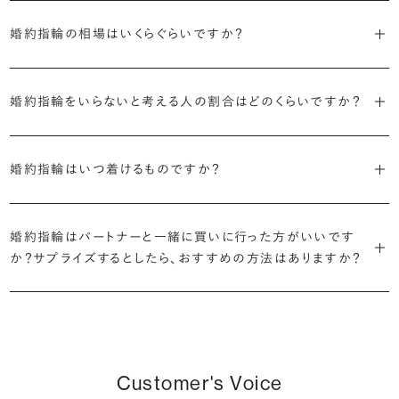
ます。
婚約指輪の素材はプラチナ（Pt950）、ゴールド（K18）、プラチナとゴ
詳しくは各デザインの詳細ページをご確認いただくか、ショールームま
来のマージンの大半をカットし、ダイヤモンドの適正価格を実現。一石
しているすべてのデザインとダイヤモンドの価格をサイト上で公開して
婚約指輪の相場はいくらぐらいですか？
ールドを組み合わせたコンビネーションからお選びいただけます。ゴ
でお問い合わせください。
ごとの価格・品質情報もすべて公開しています。
います。
ールドは、イエローゴールド・ピンクゴールド・シャンパンゴールドのご
婚約指輪のおすすめの選び方を詳しく
2026年に発表された全国調査（※）によると婚約指輪の相場は全国
用意がございます。
普段使いしやすいデザインの選び方を詳しく
・婚約指輪に留める一石を自分で選べる
・すべてのダイヤモンドに鑑定書が付属
婚約指輪をいらないと考える人の割合はどのくらいですか？
平均で約43.8万円。30〜40万円未満の範囲で選ぶカップルが18.7%
ダイヤモンド供給元のデータと直接繋がる独自の検索画面で、品質を
婚約指輪の中央にお留めするダイヤモンドには、国内外の最大手鑑
と最も多く、20〜30万円未満、10〜20万円未満が続きます。
デザインによって対応する素材が変わりますので、詳しくは各デザイン
細かく設定し検索が可能です。限られた候補から選ぶのではなく、ま
定機関が発行する信頼性の高い鑑定書が付属いたします。
2026年に発表された全国調査（※）によると、婚約記念品を贈られた
※データ出典：結婚マーケット調査2025
の詳細ページをご覧ください。
だ誰も触れていないダイヤモンドから、品質も価格も納得するあなた
婚約指輪はいつ着けるものですか？
人は67.1%。そのうち婚約指輪を贈られた人は67.9%と、全体の約5
だけの一石を探し婚約指輪をオーダーしていただけます。
・充実したアフターサービス
割が婚約指輪を購入しなかったようです。
ブリリアンスプラスでは適正価格を心がけているため、一般的な相場
プラチナの婚約指輪
一般的に利用頻度が高い、リングのサイズ直しや表面の仕上げ直しな
贈られたその日から、お好みのタイミングで着け始めて問題ありませ
と同程度のご予算でより高品質なダイヤモンドをお選びいただくこと
・鑑定書が付属
どのメンテナンスについては全て永久「無料」保証。その他、万が一に
イエローゴールドの婚約指輪
婚約指輪はパートナーと一緒に買いに行った方がいいです
ん。
婚約指輪は結婚するために必須のものではありませんが、中には「昔
も可能です。
婚約指輪用のすべてのダイヤモンドに、国内外の信頼性の高い鑑定
備えたアフターサービスも永久保証で対応しております。
ピンクゴールドの婚約指輪
か？サプライズするとしたら、おすすめの方法はありますか？
から憧れがあったがパートナーに遠慮して欲しいと言い出せなかっ
機関が発行した鑑定書が付き、品質が保証されます。
シャンパンゴールドの婚約指輪
婚約指輪は婚約期間中だけでなく、結婚後も活躍するジュエリーで
た」というケースもあります。
詳しくはこちら
確かに、最近は「お相手の好きなデザインを確実に選べる」という理由
す。使い方に決まりはありませんが、身内やお友達、知人の結婚式やパ
コンビネーションの婚約指輪
・メレダイヤモンドまでブライダル品質
で、お二人で来店されるケースが一般的になってきています。
ーティなどの特別なシーンはもちろん、日常の場面でも身に着けると
また、婚約記念品を贈った方のうち26.2%が婚約ネックレスを選ぶな
婚約指輪にさらなる華やかさを添える小ぶりなダイヤモンドも、一般的
いう方が増えています。
ど、近年は婚約指輪以外のジュエリーの選択肢にも注目が集まってい
にブライダルで使われる品質以上のもののみを厳選して使用していま
しかし、サプライズで贈り贈られるのも、やはり素敵な経験。ブリリアン
Customer's Voice
ます。
す。輝きの違いをお楽しみください。
スプラスではサプライズでもお相手のご希望を叶えられるよう、ダイヤ