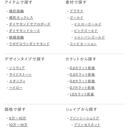
アイテムで探す
素材で探す
-
-
婚約指輪
プラチナ
-
-
婚約ネックレス
ゴールド
-
-
ダイヤモンドでプロポーズ
イエローゴールド
-
-
ダイヤモンドルース
ピンクゴールド
-
-
結婚指輪
シャンパンゴールド
-
-
ラボグロウンダイヤモンド
コンビネーション
デザインタイプで探す
カラットから探す
-
-
ソリティア
0.2カラット前後
-
-
サイドストーン
0.3カラット前後
-
-
エタニティ
0.5カラット前後
-
-
ヘイロー
0.7カラット前後
-
1.0カラット前後
価格で探す
シェイプから探す
-
-
5万〜10万
ファンシーシェイプ
-
-
10万〜15万
プリンセスカット