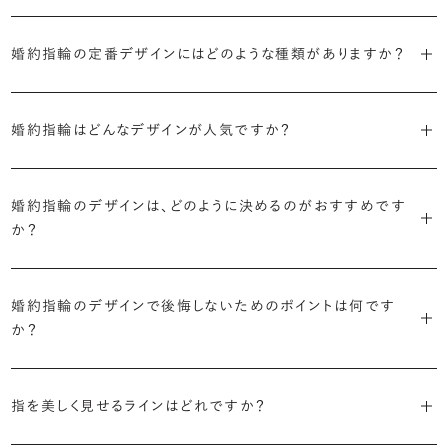
ブライダルリングには婚約指輪と結婚指輪がありますが「エンゲージ
婚約指輪の定番デザインにはどのような種類がありますか？
リング」は婚約指輪の別名です。
婚約指輪のデザインは、大きく5つに分かれます。
「エンゲージリング」は実は和製英語。英語ではEngagement
婚約指輪はどんなデザインが人気ですか？
Ring（エンゲージメントリング）と呼ばれます。
・「ソリティア」
最もよく選ばれているデザインは、主役のダイヤモンド一石をシンプル
主役のダイヤモンド一石をシンプルに留めた最も王道のデザイン。ブ
婚約指輪のデザインは、どのように決めるのがおすすめです
に留めた王道のデザイン「ソリティア」です。
リリアンスプラスでも不動の人気を誇ります。
か？
さらに、指に沿うアームの部分はまっすぐなストレートの形状が、素材
・「サイドストーン」
婚約指輪の決め方としては、以下の4つを意識するのがおすすめで
はプラチナがよく選ばれています。
主役のダイヤモンドの横に小ぶりなメレダイヤモンドでアクセントを添
婚約指輪のデザインで後悔しないためのポイントは何です
す。
えたデザイン。愛らしい雰囲気が楽しめます。
か？
婚約指輪の人気デザインランキングを見る
・順番に絞り込んでみる
・「エタニティ」
3つのポイントがあります。
まずはデザインの種類（ソリティア／サイドストーン／エタニティ等）を
リングに沿ってダイヤモンドが並ぶ華やかなデザイン。“永遠”を意味す
指を美しく見せるラインはどれですか？
絞り、次にアームのフォルム（ストレート／ウェーブ／V字）と素材（プ
るという点でも人気があります。
1つ目は結婚指輪との重ね付けを想定してデザインを選ぶこと、2つ目
ラチナ／ゴールド）を選ぶ流れがスムーズです。