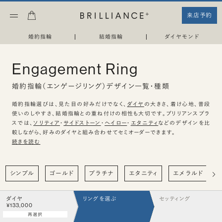
来店予約
婚約指輪
|
結婚指輪
|
ダイヤモンド
Engagement Ring
婚約指輪（エンゲージリング）デザイン一覧・種類
婚約指輪選びは、見た目の好みだけでなく、
ダイヤ
の大きさ、着け心地、普段
使いのしやすさ、結婚指輪との重ね付けの相性も大切です。ブリリアンスプラ
スでは、
ソリティア
・
サイドストーン
・
ヘイロー
・
エタニティ
などのデザインを比
較しながら、好みのダイヤと組み合わせてセミオーダーできます。
続きを読む
シンプル
ゴールド
プラチナ
エタニティ
エメラルド
ダイヤ
リングを選ぶ
セッティング
¥133,000
再選択