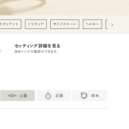
ラディアント
ソリティア
サイドストーン
ヘイロー
0.2ct
0
セッティング詳細を見る
完成リングの確認ができます。
上面
正面
斜め