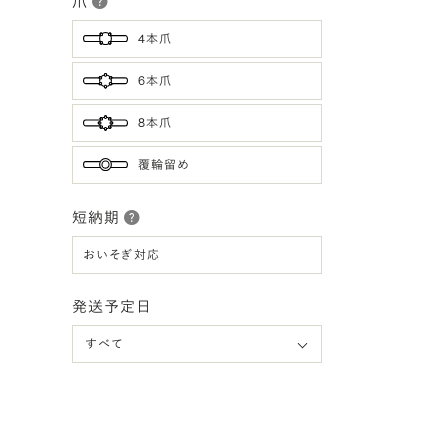
爪
4本爪
6本爪
8本爪
覆輪留め
短納期
おいそぎ対応
発送予定日