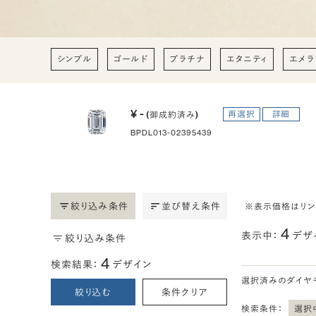
シンプル
ゴールド
プラチナ
エタニティ
エメラ
¥ -
再選択
詳細
(御成約済み)
BPDL013-02395439
絞り込み条件
並び替え条件
※表示価格はリ
4
表示中：
デザ
絞り込み条件
4
検索結果：
デザイン
選択済みのダイヤ
絞り込む
条件クリア
検索条件：
選択中