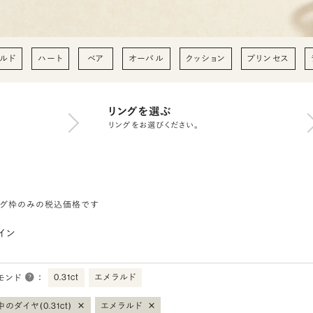
ルド
ハート
ペア
オーバル
クッション
プリンセス
リングを選ぶ
リングをお選びください。
ング枠のみの税込価格です
イン
0.31ct
エメラルド
モンド
：
×
×
のダイヤ(0.31ct)
エメラルド