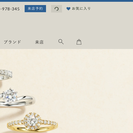
読
-978-345
お気に入り
来店予約
み
込
み
中
.
ブランド
来店
.
.