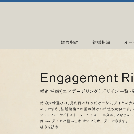
婚約指輪
結婚指輪
オー
Engagement R
婚約指輪（エンゲージリング）デザイン一覧・
婚約指輪選びは、見た目の好みだけでなく、
ダイヤ
の大
のしやすさ、結婚指輪との重ね付けの相性も大切です。
ソリティア
・
サイドストーン
・
ヘイロー
・
エタニティ
などの
好みのダイヤと組み合わせてセミオーダーできます。
続きを読む