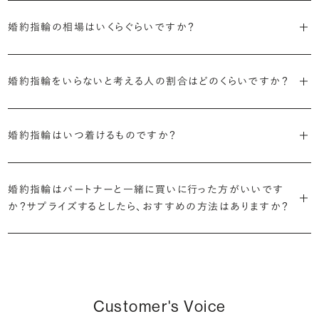
ます。
婚約指輪の素材はプラチナ（Pt950）、ゴールド（K18）、プラチナとゴ
詳しくは各デザインの詳細ページをご確認いただくか、ショールームま
来のマージンの大半をカットし、ダイヤモンドの適正価格を実現。一石
しているすべてのデザインとダイヤモンドの価格をサイト上で公開して
婚約指輪の相場はいくらぐらいですか？
ールドを組み合わせたコンビネーションからお選びいただけます。ゴ
でお問い合わせください。
ごとの価格・品質情報もすべて公開しています。
います。
ールドは、イエローゴールド・ピンクゴールド・シャンパンゴールドのご
婚約指輪のおすすめの選び方を詳しく
2026年に発表された全国調査（※）によると婚約指輪の相場は全国
用意がございます。
普段使いしやすいデザインの選び方を詳しく
・婚約指輪に留める一石を自分で選べる
・すべてのダイヤモンドに鑑定書が付属
婚約指輪をいらないと考える人の割合はどのくらいですか？
平均で約43.8万円。30〜40万円未満の範囲で選ぶカップルが18.7%
ダイヤモンド供給元のデータと直接繋がる独自の検索画面で、品質を
婚約指輪の中央にお留めするダイヤモンドには、国内外の最大手鑑
と最も多く、20〜30万円未満、10〜20万円未満が続きます。
デザインによって対応する素材が変わりますので、詳しくは各デザイン
細かく設定し検索が可能です。限られた候補から選ぶのではなく、ま
定機関が発行する信頼性の高い鑑定書が付属いたします。
2026年に発表された全国調査（※）によると、婚約記念品を贈られた
※データ出典：結婚マーケット調査2025
の詳細ページをご覧ください。
だ誰も触れていないダイヤモンドから、品質も価格も納得するあなた
婚約指輪はいつ着けるものですか？
人は67.1%。そのうち婚約指輪を贈られた人は67.9%と、全体の約5
だけの一石を探し婚約指輪をオーダーしていただけます。
・充実したアフターサービス
割が婚約指輪を購入しなかったようです。
ブリリアンスプラスでは適正価格を心がけているため、一般的な相場
プラチナの婚約指輪
一般的に利用頻度が高い、リングのサイズ直しや表面の仕上げ直しな
贈られたその日から、お好みのタイミングで着け始めて問題ありませ
と同程度のご予算でより高品質なダイヤモンドをお選びいただくこと
・鑑定書が付属
どのメンテナンスについては全て永久「無料」保証。その他、万が一に
イエローゴールドの婚約指輪
婚約指輪はパートナーと一緒に買いに行った方がいいです
ん。
婚約指輪は結婚するために必須のものではありませんが、中には「昔
も可能です。
婚約指輪用のすべてのダイヤモンドに、国内外の信頼性の高い鑑定
備えたアフターサービスも永久保証で対応しております。
ピンクゴールドの婚約指輪
か？サプライズするとしたら、おすすめの方法はありますか？
から憧れがあったがパートナーに遠慮して欲しいと言い出せなかっ
機関が発行した鑑定書が付き、品質が保証されます。
シャンパンゴールドの婚約指輪
婚約指輪は婚約期間中だけでなく、結婚後も活躍するジュエリーで
た」というケースもあります。
詳しくはこちら
確かに、最近は「お相手の好きなデザインを確実に選べる」という理由
す。使い方に決まりはありませんが、身内やお友達、知人の結婚式やパ
コンビネーションの婚約指輪
・メレダイヤモンドまでブライダル品質
で、お二人で来店されるケースが一般的になってきています。
ーティなどの特別なシーンはもちろん、日常の場面でも身に着けると
また、婚約記念品を贈った方のうち26.2%が婚約ネックレスを選ぶな
婚約指輪にさらなる華やかさを添える小ぶりなダイヤモンドも、一般的
いう方が増えています。
ど、近年は婚約指輪以外のジュエリーの選択肢にも注目が集まってい
にブライダルで使われる品質以上のもののみを厳選して使用していま
しかし、サプライズで贈り贈られるのも、やはり素敵な経験。ブリリアン
Customer's Voice
ます。
す。輝きの違いをお楽しみください。
スプラスではサプライズでもお相手のご希望を叶えられるよう、ダイヤ