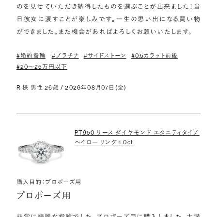
のを見せていただき納得したものを選ぶことが出来ました！当
日彼女に渡すことが楽しみです。一生の思い出になる買い物
ができました。また機会があればよろしくお願いいたします。
#婚約指輪
#プラチナ
#サイドストーン
#0.5カラット前後
#20〜25万円以下
R 様 男性 26歳 / 2026年08月07日(金)
PT950 リース ダイヤモンド エタニティタイプ
ヘイロー リング 1.0ct
購入目的：プロポーズ用
プロポーズ用
非常に綺麗な指輪でした。プロポーズ用に購入しました。大満