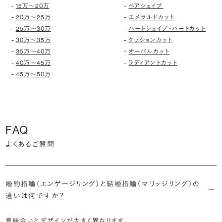
-
-
15万〜20万
ペアシェイプ
-
-
20万〜25万
エメラルドカット
-
-
25万〜30万
ハートシェイプ・ハートカット
-
-
30万〜35万
クッションカット
-
-
35万〜40万
オーバルカット
-
-
40万〜45万
ラディアントカット
-
45万〜50万
FAQ
よくあるご質問
婚約指輪（エンゲージリング）と結婚指輪（マリッジリング）の
違いは何ですか？
意味合いとデザインが大きく異なります。