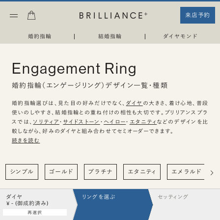
来店予約
婚約指輪
|
結婚指輪
|
ダイヤモンド
Engagement Ring
婚約指輪（エンゲージリング）デザイン一覧・種類
婚約指輪選びは、見た目の好みだけでなく、
ダイヤ
の大きさ、着け心地、普段
使いのしやすさ、結婚指輪との重ね付けの相性も大切です。ブリリアンスプラ
スでは、
ソリティア
・
サイドストーン
・
ヘイロー
・
エタニティ
などのデザインを比
較しながら、好みのダイヤと組み合わせてセミオーダーできます。
続きを読む
シンプル
ゴールド
プラチナ
エタニティ
エメラルド
ダイヤ
リングを選ぶ
セッティング
¥ - (御成約済み)
再選択