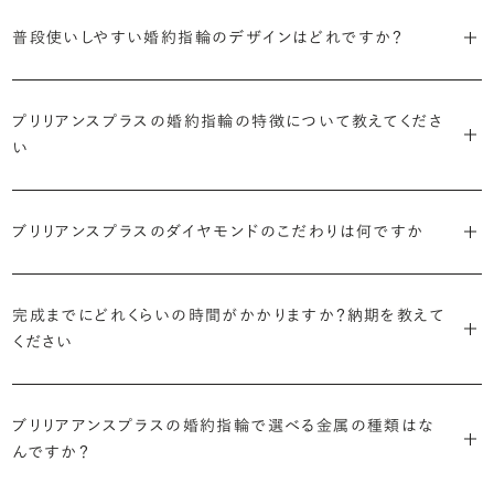
S字やV字などを描く「ウェーブ」のデザインだと、より指が長く美しく
はライフスタイルに合った普段使いのしやすさを確認すること、3つ目
・「パヴェ」
普段使いしやすい婚約指輪のデザインはどれですか？
見えやすいと言われています。
は実物を指に着けて見え方を確かめることです。
・年齢を重ねても似合うリングを目指す
リングに小粒のダイヤモンドを敷き詰めた豪華で存在感あるデザイ
流行に左右されないデザインであること、そして年齢を重ねた手にも
ン。手元にしっかりと存在感を添えてくれます。
ダイヤモンドを留める爪の高さを低めにすることで、日常使いしやすく
しかし、指を美しく見せるデザインはその人の手の骨格によって変わっ
ブリリアンスプラスのショールームでは、すべてのデザインを、心ゆく
似合う適度なボリュームがあることが理想的です。
プリリアンスプラスの婚約指輪の特徴について教えてくださ
なります。ブリリアンスプラスでは、普段の生活の中でも婚約指輪を楽
てきます。ぜひ、所要時間30秒のブリリアンスプラスオリジナル診断を
までじっくりと試着していただけます。
・「ヘイロー」
い
しく身に着けていただけるよう、全てのデザインが高さを抑えて作られ
活用して、ご自身にぴったりのラインを探してみてください。
・着用シーンを想像して選ぶ
主役のダイヤモンドの輪郭をメレダイヤモンドで取り囲んだデザイン。
ています。
日常的に身に着けたいのか、お出かけの時だけ身に着けたいのか
ショールームで婚約指輪を試着する
華やかなデザインをお好みの方から非常に人気です。
・自分で組み合わせるオーダーメイド
で、適したデザインは変わってきます。普段使いの頻度が多ければ引っ
婚約指輪診断を試してみる
ブリリアンスプラスのダイヤモンドのこだわりは何ですか
ブリリアンスプラスではすべての婚約指輪をリングデザインとダイヤ
より洋服への引っかかりへの心配を少なくしたい場合は、爪を使わず
掛かりにくさに配慮されていたり、ダイヤモンドの大きさ自体も控えめ
ブリリアンスプラスでは70種類以上のデザインからお好みの1本をお
モンドを自由に組み合わせる、オーダーメイドでお作りしています。
地金でダイヤモンドを包み込むように留める「覆輪留め」もおすすめ
な方が、扱いやすく活躍の頻度も高まるかもしれません。
選びいただけます。
・国内有数の多彩なラインナップ
30,000個以上のダイヤモンドの中からお好みの1石を選び、70種類
です。
完成までにどれくらいの時間がかかりますか？納期を教えて
種類、品質、価格に至るまで、あらゆる価値観に合う多様なダイヤモン
以上のデザインと組み合わせて、世界に一つの婚約指輪を製作できま
・何を重要視するか明確にする
ください
ドをご用意しています。一般的な天然のラウンドシェイプだけでも3万
す。
迷った場合はショールームでジュエリーコンサルタントにぜひご相談
デザインで譲れないポイント、ダイヤモンドの品質で大切にしたいこと
個以上。選択肢が多いからこそ、お一人おひとりに最適なご提案がで
ください。お好みやライフスタイルを丁寧にヒアリングしながら、たくさ
などがはっきりするほど、理想の婚約指輪が探しやすくなります。
ブリリアンスプラスの婚約指輪は、ご注文ごとに熟練の宝飾職人が一
きます。
・誠実で透明性の高い価格設定
ん身に着けたいと思えるとっておきのデザインをご提案いたします。
ブリリアアンスプラスの婚約指輪で選べる金属の種類はな
つひとつ心をこめてお作りいたします。基本の納期は4週間前後、素材
ジュエリーの購入は初めてというお客様も多いからこそ、より安心して
迷った場合はショールームでジュエリーコンサルタントにご相談いた
んですか？
やデザインによって5週間ほどお日にちを頂戴する場合がございます。
・業界の当たり前にとらわれない適正価格と透明性
お選びいただくために。在庫を持たない、店舗を過剰に設けないな
だければ、お好みやライフスタイルに合ったデザインをご提案いたし
流通の上流からの仕入れ、余分な在庫を持たない取り組みなどで、従
ど、コストをカットすることで適正価格を実現しています。また、ご用意