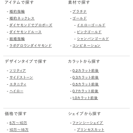
アイテムで探す
素材で探す
-
-
婚約指輪
プラチナ
-
-
婚約ネックレス
ゴールド
-
-
ダイヤモンドでプロポーズ
イエローゴールド
-
-
ダイヤモンドルース
ピンクゴールド
-
-
結婚指輪
シャンパンゴールド
-
-
ラボグロウンダイヤモンド
コンビネーション
デザインタイプで探す
カラットから探す
-
-
ソリティア
0.2カラット前後
-
-
サイドストーン
0.3カラット前後
-
-
エタニティ
0.5カラット前後
-
-
ヘイロー
0.7カラット前後
-
1.0カラット前後
価格で探す
シェイプから探す
-
-
5万〜10万
ファンシーシェイプ
-
-
10万〜15万
プリンセスカット