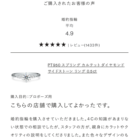
詳しくはこちら
ご購入されたお客様の声
モンドをサプライズで贈りデザインは後から二人で選ぶ『ダイヤモンド
お相手の気持ちに寄り添いながら、お二人にとって後悔のない選択を
わたしたちのダイヤモンドについて
でプロポーズ』というサービスもご用意しています。
検討していただければと思います。
婚約指輪
※データ出典：結婚マーケット調査2025
平均
ぜひお二人らしいスタイルを見つけてみてください。
4.9
| レビュー(1433件)
詳しくはこちら
PT950 スプリング カルテット ダイヤモンド
サイドストーン リング 0.5ct
購入目的：プロポーズ用
こちらの店舗で購入してよかったです。
婚約指輪を購入させていただきました。４Cの知識があまりな
い状態での相談でしたが、スタッフの方が、親身にカラットやク
オリティの説明をしてくださりました。また色々なデザインのも