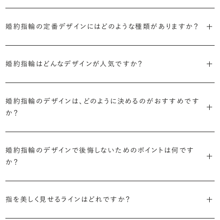
ブライダルリングには婚約指輪と結婚指輪がありますが「エンゲージ
婚約指輪の定番デザインにはどのような種類がありますか？
リング」は婚約指輪の別名です。
婚約指輪のデザインは、大きく5つに分かれます。
「エンゲージリング」は実は和製英語。英語ではEngagement
婚約指輪はどんなデザインが人気ですか？
Ring（エンゲージメントリング）と呼ばれます。
・「ソリティア」
最もよく選ばれているデザインは、主役のダイヤモンド一石をシンプル
主役のダイヤモンド一石をシンプルに留めた最も王道のデザイン。ブ
婚約指輪のデザインは、どのように決めるのがおすすめです
に留めた王道のデザイン「ソリティア」です。
リリアンスプラスでも不動の人気を誇ります。
か？
さらに、指に沿うアームの部分はまっすぐなストレートの形状が、素材
・「サイドストーン」
婚約指輪の決め方としては、以下の4つを意識するのがおすすめで
はプラチナがよく選ばれています。
主役のダイヤモンドの横に小ぶりなメレダイヤモンドでアクセントを添
婚約指輪のデザインで後悔しないためのポイントは何です
す。
えたデザイン。愛らしい雰囲気が楽しめます。
か？
婚約指輪の人気デザインランキングを見る
・順番に絞り込んでみる
・「エタニティ」
3つのポイントがあります。
まずはデザインの種類（ソリティア／サイドストーン／エタニティ等）を
リングに沿ってダイヤモンドが並ぶ華やかなデザイン。“永遠”を意味す
指を美しく見せるラインはどれですか？
絞り、次にアームのフォルム（ストレート／ウェーブ／V字）と素材（プ
るという点でも人気があります。
1つ目は結婚指輪との重ね付けを想定してデザインを選ぶこと、2つ目
ラチナ／ゴールド）を選ぶ流れがスムーズです。