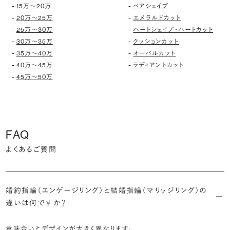
-
-
15万〜20万
ペアシェイプ
-
-
20万〜25万
エメラルドカット
-
-
25万〜30万
ハートシェイプ・ハートカット
-
-
30万〜35万
クッションカット
-
-
35万〜40万
オーバルカット
-
-
40万〜45万
ラディアントカット
-
45万〜50万
FAQ
よくあるご質問
婚約指輪（エンゲージリング）と結婚指輪（マリッジリング）の
違いは何ですか？
意味合いとデザインが大きく異なります。