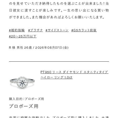
のを見せていただき納得したものを選ぶことが出来ました！当
日彼女に渡すことが楽しみです。一生の思い出になる買い物
ができました。また機会があればよろしくお願いいたします。
#婚約指輪
#プラチナ
#サイドストーン
#0.5カラット前後
#20〜25万円以下
R 様 男性 26歳 / 2026年08月07日(金)
PT950 リース ダイヤモンド エタニティタイプ
ヘイロー リング 1.0ct
購入目的：プロポーズ用
プロポーズ用
非常に綺麗な指輪でした。プロポーズ用に購入しました。大満