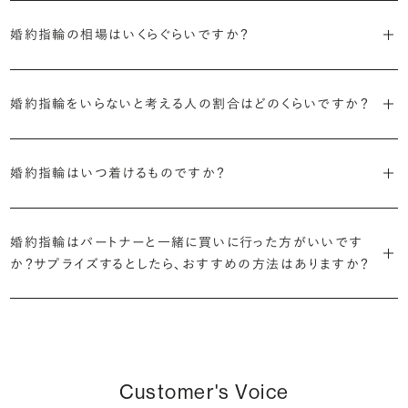
ます。
婚約指輪の素材はプラチナ（Pt950）、ゴールド（K18）、プラチナとゴ
詳しくは各デザインの詳細ページをご確認いただくか、ショールームま
来のマージンの大半をカットし、ダイヤモンドの適正価格を実現。一石
しているすべてのデザインとダイヤモンドの価格をサイト上で公開して
婚約指輪の相場はいくらぐらいですか？
ールドを組み合わせたコンビネーションからお選びいただけます。ゴ
でお問い合わせください。
ごとの価格・品質情報もすべて公開しています。
います。
ールドは、イエローゴールド・ピンクゴールド・シャンパンゴールドのご
婚約指輪のおすすめの選び方を詳しく
2026年に発表された全国調査（※）によると婚約指輪の相場は全国
用意がございます。
普段使いしやすいデザインの選び方を詳しく
・婚約指輪に留める一石を自分で選べる
・すべてのダイヤモンドに鑑定書が付属
婚約指輪をいらないと考える人の割合はどのくらいですか？
平均で約43.8万円。30〜40万円未満の範囲で選ぶカップルが18.7%
ダイヤモンド供給元のデータと直接繋がる独自の検索画面で、品質を
婚約指輪の中央にお留めするダイヤモンドには、国内外の最大手鑑
と最も多く、20〜30万円未満、10〜20万円未満が続きます。
デザインによって対応する素材が変わりますので、詳しくは各デザイン
細かく設定し検索が可能です。限られた候補から選ぶのではなく、ま
定機関が発行する信頼性の高い鑑定書が付属いたします。
2026年に発表された全国調査（※）によると、婚約記念品を贈られた
※データ出典：結婚マーケット調査2025
の詳細ページをご覧ください。
だ誰も触れていないダイヤモンドから、品質も価格も納得するあなた
婚約指輪はいつ着けるものですか？
人は67.1%。そのうち婚約指輪を贈られた人は67.9%と、全体の約5
だけの一石を探し婚約指輪をオーダーしていただけます。
・充実したアフターサービス
割が婚約指輪を購入しなかったようです。
ブリリアンスプラスでは適正価格を心がけているため、一般的な相場
プラチナの婚約指輪
一般的に利用頻度が高い、リングのサイズ直しや表面の仕上げ直しな
贈られたその日から、お好みのタイミングで着け始めて問題ありませ
と同程度のご予算でより高品質なダイヤモンドをお選びいただくこと
・鑑定書が付属
どのメンテナンスについては全て永久「無料」保証。その他、万が一に
イエローゴールドの婚約指輪
婚約指輪はパートナーと一緒に買いに行った方がいいです
ん。
婚約指輪は結婚するために必須のものではありませんが、中には「昔
も可能です。
婚約指輪用のすべてのダイヤモンドに、国内外の信頼性の高い鑑定
備えたアフターサービスも永久保証で対応しております。
ピンクゴールドの婚約指輪
か？サプライズするとしたら、おすすめの方法はありますか？
から憧れがあったがパートナーに遠慮して欲しいと言い出せなかっ
機関が発行した鑑定書が付き、品質が保証されます。
シャンパンゴールドの婚約指輪
婚約指輪は婚約期間中だけでなく、結婚後も活躍するジュエリーで
た」というケースもあります。
詳しくはこちら
確かに、最近は「お相手の好きなデザインを確実に選べる」という理由
す。使い方に決まりはありませんが、身内やお友達、知人の結婚式やパ
コンビネーションの婚約指輪
・メレダイヤモンドまでブライダル品質
で、お二人で来店されるケースが一般的になってきています。
ーティなどの特別なシーンはもちろん、日常の場面でも身に着けると
また、婚約記念品を贈った方のうち26.2%が婚約ネックレスを選ぶな
婚約指輪にさらなる華やかさを添える小ぶりなダイヤモンドも、一般的
いう方が増えています。
ど、近年は婚約指輪以外のジュエリーの選択肢にも注目が集まってい
にブライダルで使われる品質以上のもののみを厳選して使用していま
しかし、サプライズで贈り贈られるのも、やはり素敵な経験。ブリリアン
Customer's Voice
ます。
す。輝きの違いをお楽しみください。
スプラスではサプライズでもお相手のご希望を叶えられるよう、ダイヤ