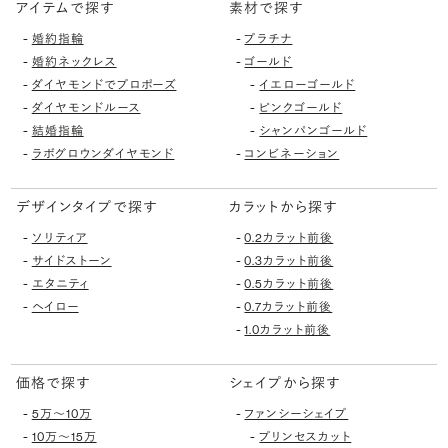
アイテムで探す
素材で探す
-
-
婚約指輪
プラチナ
-
-
婚約ネックレス
ゴールド
-
-
ダイヤモンドでプロポーズ
イエローゴールド
-
-
ダイヤモンドルース
ピンクゴールド
-
-
結婚指輪
シャンパンゴールド
-
-
ラボグロウンダイヤモンド
コンビネーション
デザインタイプで探す
カラットから探す
-
-
ソリティア
0.2カラット前後
-
-
サイドストーン
0.3カラット前後
-
-
エタニティ
0.5カラット前後
-
-
ヘイロー
0.7カラット前後
-
1.0カラット前後
価格で探す
シェイプから探す
-
-
5万〜10万
ファンシーシェイプ
-
-
10万〜15万
プリンセスカット