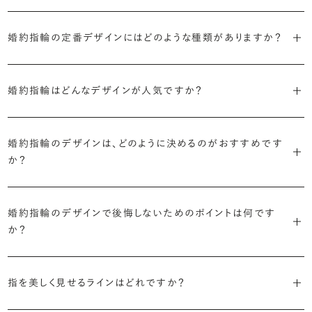
ブライダルリングには婚約指輪と結婚指輪がありますが「エンゲージ
婚約指輪の定番デザインにはどのような種類がありますか？
リング」は婚約指輪の別名です。
婚約指輪のデザインは、大きく5つに分かれます。
「エンゲージリング」は実は和製英語。英語ではEngagement
婚約指輪はどんなデザインが人気ですか？
Ring（エンゲージメントリング）と呼ばれます。
・「ソリティア」
最もよく選ばれているデザインは、主役のダイヤモンド一石をシンプル
主役のダイヤモンド一石をシンプルに留めた最も王道のデザイン。ブ
婚約指輪のデザインは、どのように決めるのがおすすめです
に留めた王道のデザイン「ソリティア」です。
リリアンスプラスでも不動の人気を誇ります。
か？
さらに、指に沿うアームの部分はまっすぐなストレートの形状が、素材
・「サイドストーン」
婚約指輪の決め方としては、以下の4つを意識するのがおすすめで
はプラチナがよく選ばれています。
主役のダイヤモンドの横に小ぶりなメレダイヤモンドでアクセントを添
婚約指輪のデザインで後悔しないためのポイントは何です
す。
えたデザイン。愛らしい雰囲気が楽しめます。
か？
婚約指輪の人気デザインランキングを見る
・順番に絞り込んでみる
・「エタニティ」
3つのポイントがあります。
まずはデザインの種類（ソリティア／サイドストーン／エタニティ等）を
リングに沿ってダイヤモンドが並ぶ華やかなデザイン。“永遠”を意味す
指を美しく見せるラインはどれですか？
絞り、次にアームのフォルム（ストレート／ウェーブ／V字）と素材（プ
るという点でも人気があります。
1つ目は結婚指輪との重ね付けを想定してデザインを選ぶこと、2つ目
ラチナ／ゴールド）を選ぶ流れがスムーズです。