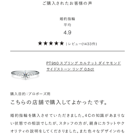
詳しくはこちら
ご購入されたお客様の声
モンドをサプライズで贈りデザインは後から二人で選ぶ『ダイヤモンド
お相手の気持ちに寄り添いながら、お二人にとって後悔のない選択を
わたしたちのダイヤモンドについて
でプロポーズ』というサービスもご用意しています。
検討していただければと思います。
婚約指輪
※データ出典：結婚マーケット調査2025
平均
ぜひお二人らしいスタイルを見つけてみてください。
4.9
| レビュー(1433件)
詳しくはこちら
PT950 スプリング カルテット ダイヤモンド
サイドストーン リング 0.5ct
購入目的：プロポーズ用
こちらの店舗で購入してよかったです。
婚約指輪を購入させていただきました。４Cの知識があまりな
い状態での相談でしたが、スタッフの方が、親身にカラットやク
オリティの説明をしてくださりました。また色々なデザインのも