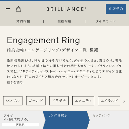
来店予約
婚約指輪
|
結婚指輪
|
ダイヤモンド
Engagement Ring
婚約指輪（エンゲージリング）デザイン一覧・種類
婚約指輪選びは、見た目の好みだけでなく、
ダイヤ
の大きさ、着け心地、普段
使いのしやすさ、結婚指輪との重ね付けの相性も大切です。ブリリアンスプラ
スでは、
ソリティア
・
サイドストーン
・
ヘイロー
・
エタニティ
などのデザインを比
較しながら、好みのダイヤと組み合わせてセミオーダーできます。
続きを読む
シンプル
ゴールド
プラチナ
エタニティ
エメラルド
ダイヤ
リングを選ぶ
セッティング
¥ - (御成約済み)
再選択