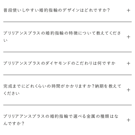
S字やV字などを描く「ウェーブ」のデザインだと、より指が長く美しく
はライフスタイルに合った普段使いのしやすさを確認すること、3つ目
・「パヴェ」
普段使いしやすい婚約指輪のデザインはどれですか？
見えやすいと言われています。
は実物を指に着けて見え方を確かめることです。
・年齢を重ねても似合うリングを目指す
リングに小粒のダイヤモンドを敷き詰めた豪華で存在感あるデザイ
流行に左右されないデザインであること、そして年齢を重ねた手にも
ン。手元にしっかりと存在感を添えてくれます。
ダイヤモンドを留める爪の高さを低めにすることで、日常使いしやすく
しかし、指を美しく見せるデザインはその人の手の骨格によって変わっ
ブリリアンスプラスのショールームでは、すべてのデザインを、心ゆく
似合う適度なボリュームがあることが理想的です。
プリリアンスプラスの婚約指輪の特徴について教えてくださ
なります。ブリリアンスプラスでは、普段の生活の中でも婚約指輪を楽
てきます。ぜひ、所要時間30秒のブリリアンスプラスオリジナル診断を
までじっくりと試着していただけます。
・「ヘイロー」
い
しく身に着けていただけるよう、全てのデザインが高さを抑えて作られ
活用して、ご自身にぴったりのラインを探してみてください。
・着用シーンを想像して選ぶ
主役のダイヤモンドの輪郭をメレダイヤモンドで取り囲んだデザイン。
ています。
日常的に身に着けたいのか、お出かけの時だけ身に着けたいのか
ショールームで婚約指輪を試着する
華やかなデザインをお好みの方から非常に人気です。
・自分で組み合わせるオーダーメイド
で、適したデザインは変わってきます。普段使いの頻度が多ければ引っ
婚約指輪診断を試してみる
ブリリアンスプラスのダイヤモンドのこだわりは何ですか
ブリリアンスプラスではすべての婚約指輪をリングデザインとダイヤ
より洋服への引っかかりへの心配を少なくしたい場合は、爪を使わず
掛かりにくさに配慮されていたり、ダイヤモンドの大きさ自体も控えめ
ブリリアンスプラスでは70種類以上のデザインからお好みの1本をお
モンドを自由に組み合わせる、オーダーメイドでお作りしています。
地金でダイヤモンドを包み込むように留める「覆輪留め」もおすすめ
な方が、扱いやすく活躍の頻度も高まるかもしれません。
選びいただけます。
・国内有数の多彩なラインナップ
30,000個以上のダイヤモンドの中からお好みの1石を選び、70種類
です。
完成までにどれくらいの時間がかかりますか？納期を教えて
種類、品質、価格に至るまで、あらゆる価値観に合う多様なダイヤモン
以上のデザインと組み合わせて、世界に一つの婚約指輪を製作できま
・何を重要視するか明確にする
ください
ドをご用意しています。一般的な天然のラウンドシェイプだけでも3万
す。
迷った場合はショールームでジュエリーコンサルタントにぜひご相談
デザインで譲れないポイント、ダイヤモンドの品質で大切にしたいこと
個以上。選択肢が多いからこそ、お一人おひとりに最適なご提案がで
ください。お好みやライフスタイルを丁寧にヒアリングしながら、たくさ
などがはっきりするほど、理想の婚約指輪が探しやすくなります。
ブリリアンスプラスの婚約指輪は、ご注文ごとに熟練の宝飾職人が一
きます。
・誠実で透明性の高い価格設定
ん身に着けたいと思えるとっておきのデザインをご提案いたします。
ブリリアアンスプラスの婚約指輪で選べる金属の種類はな
つひとつ心をこめてお作りいたします。基本の納期は4週間前後、素材
ジュエリーの購入は初めてというお客様も多いからこそ、より安心して
迷った場合はショールームでジュエリーコンサルタントにご相談いた
んですか？
やデザインによって5週間ほどお日にちを頂戴する場合がございます。
・業界の当たり前にとらわれない適正価格と透明性
お選びいただくために。在庫を持たない、店舗を過剰に設けないな
だければ、お好みやライフスタイルに合ったデザインをご提案いたし
流通の上流からの仕入れ、余分な在庫を持たない取り組みなどで、従
ど、コストをカットすることで適正価格を実現しています。また、ご用意