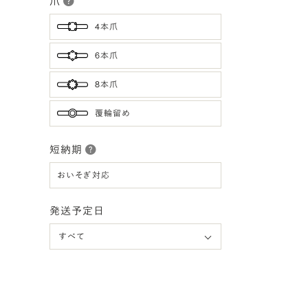
爪
4本爪
6本爪
8本爪
覆輪留め
短納期
おいそぎ対応
発送予定日