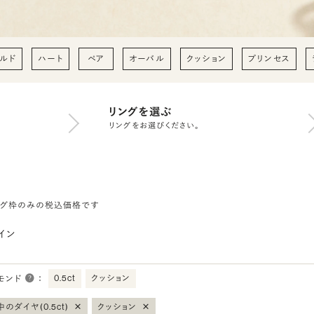
ルド
ハート
ペア
オーバル
クッション
プリンセス
リングを選ぶ
リングをお選びください。
ング枠のみの税込価格です
イン
0.5ct
クッション
モンド
：
×
×
のダイヤ(0.5ct)
クッション