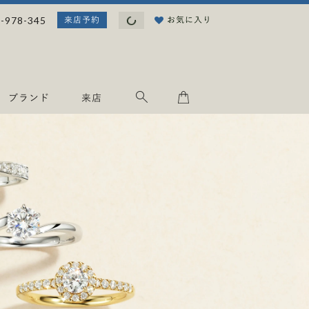
読
-978-345
お気に入り
来店予約
み
込
み
中
.
ブランド
来店
.
.