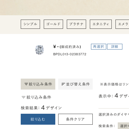
シンプル
ゴールド
プラチナ
エタニティ
エメラ
¥ -
再選択
詳細
(御成約済み)
BPDL013-02383772
絞り込み条件
並び替え条件
※表示価格はリ
4
表示中：
デザ
絞り込み条件
4
検索結果：
デザイン
選択済みのダイヤ
絞り込む
条件クリア
検索条件：
選択中