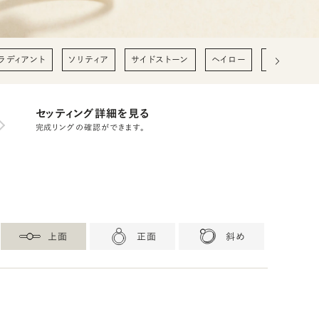
ラディアント
ソリティア
サイドストーン
ヘイロー
0.2ct
0
セッティング詳細を見る
完成リングの確認ができます。
上面
正面
斜め