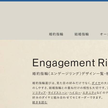
婚約指輪
結婚指輪
オー
Engagement R
婚約指輪（エンゲージリング）デザイン一覧・
婚約指輪選びは、見た目の好みだけでなく、
ダイヤ
の大
のしやすさ、結婚指輪との重ね付けの相性も大切です。
ソリティア
・
サイドストーン
・
ヘイロー
・
エタニティ
などの
好みのダイヤと組み合わせてセミオーダーできます。
続きを読む