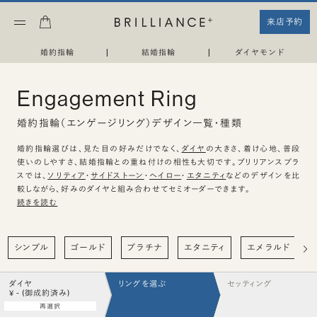
来店予約
婚約指輪
|
結婚指輪
|
ダイヤモンド
Engagement Ring
婚約指輪（エンゲージリング）デザイン一覧・種類
婚約指輪選びは、見た目の好みだけでなく、
ダイヤ
の大きさ、着け心地、普段
使いのしやすさ、結婚指輪との重ね付けの相性も大切です。ブリリアンスプラ
スでは、
ソリティア
・
サイドストーン
・
ヘイロー
・
エタニティ
などのデザインを比
較しながら、好みのダイヤと組み合わせてセミオーダーできます。
続きを読む
シンプル
ゴールド
プラチナ
エタニティ
エメラルド
ダイヤ
リングを選ぶ
セッティング
¥ - (御成約済み)
再選択