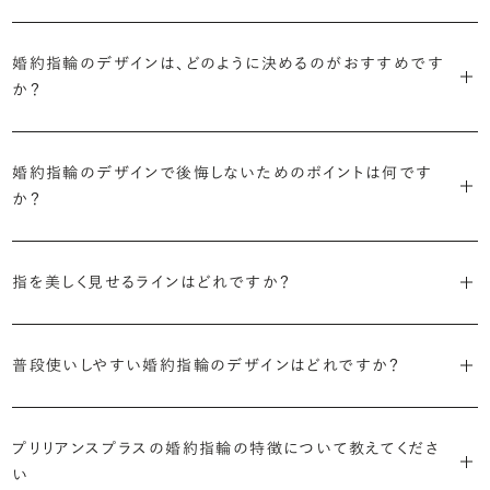
・「ソリティア」
最もよく選ばれているデザインは、主役のダイヤモンド一石をシンプル
主役のダイヤモンド一石をシンプルに留めた最も王道のデザイン。ブ
婚約指輪のデザインは、どのように決めるのがおすすめです
に留めた王道のデザイン「ソリティア」です。
リリアンスプラスでも不動の人気を誇ります。
か？
さらに、指に沿うアームの部分はまっすぐなストレートの形状が、素材
・「サイドストーン」
婚約指輪の決め方としては、以下の4つを意識するのがおすすめで
はプラチナがよく選ばれています。
主役のダイヤモンドの横に小ぶりなメレダイヤモンドでアクセントを添
婚約指輪のデザインで後悔しないためのポイントは何です
す。
えたデザイン。愛らしい雰囲気が楽しめます。
か？
婚約指輪の人気デザインランキングを見る
・順番に絞り込んでみる
・「エタニティ」
3つのポイントがあります。
まずはデザインの種類（ソリティア／サイドストーン／エタニティ等）を
リングに沿ってダイヤモンドが並ぶ華やかなデザイン。“永遠”を意味す
指を美しく見せるラインはどれですか？
絞り、次にアームのフォルム（ストレート／ウェーブ／V字）と素材（プ
るという点でも人気があります。
1つ目は結婚指輪との重ね付けを想定してデザインを選ぶこと、2つ目
ラチナ／ゴールド）を選ぶ流れがスムーズです。
S字やV字などを描く「ウェーブ」のデザインだと、より指が長く美しく
はライフスタイルに合った普段使いのしやすさを確認すること、3つ目
・「パヴェ」
普段使いしやすい婚約指輪のデザインはどれですか？
見えやすいと言われています。
は実物を指に着けて見え方を確かめることです。
・年齢を重ねても似合うリングを目指す
リングに小粒のダイヤモンドを敷き詰めた豪華で存在感あるデザイ
流行に左右されないデザインであること、そして年齢を重ねた手にも
ン。手元にしっかりと存在感を添えてくれます。
ダイヤモンドを留める爪の高さを低めにすることで、日常使いしやすく
しかし、指を美しく見せるデザインはその人の手の骨格によって変わっ
ブリリアンスプラスのショールームでは、すべてのデザインを、心ゆく
似合う適度なボリュームがあることが理想的です。
プリリアンスプラスの婚約指輪の特徴について教えてくださ
なります。ブリリアンスプラスでは、普段の生活の中でも婚約指輪を楽
てきます。ぜひ、所要時間30秒のブリリアンスプラスオリジナル診断を
までじっくりと試着していただけます。
・「ヘイロー」
い
しく身に着けていただけるよう、全てのデザインが高さを抑えて作られ
活用して、ご自身にぴったりのラインを探してみてください。
・着用シーンを想像して選ぶ