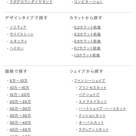
-
-
ラボグロウンダイヤモンド
コンビネーション
デザインタイプで探す
カラットから探す
-
-
ソリティア
0.2カラット前後
-
-
サイドストーン
0.3カラット前後
-
-
エタニティ
0.5カラット前後
-
-
ヘイロー
0.7カラット前後
-
1.0カラット前後
価格で探す
シェイプから探す
-
-
5万〜10万
ファンシーシェイプ
-
-
10万〜15万
プリンセスカット
-
-
15万〜20万
ペアシェイプ
-
-
20万〜25万
エメラルドカット
-
-
25万〜30万
ハートシェイプ・ハートカット
-
-
30万〜35万
クッションカット
-
-
35万〜40万
オーバルカット
-
-
40万〜45万
ラディアントカット