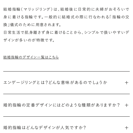
結婚指輪（マリッジリング）は、結婚後に日常的に夫婦がおそろいで
身に着ける指輪です。一般的に結婚式の際に行なわれる「指輪の交
換」儀式のために用意されます。
日常生活で肌身離さず身に着けることから、シンプルで扱いやすいデ
ザインが多いのが特徴です。
結婚指輪のデザイン一覧はこちら
エンゲージリングとは？どんな意味があるのでしょうか
ブライダルリングには婚約指輪と結婚指輪がありますが「エンゲージ
婚約指輪の定番デザインにはどのような種類がありますか？
リング」は婚約指輪の別名です。
婚約指輪のデザインは、大きく5つに分かれます。
「エンゲージリング」は実は和製英語。英語ではEngagement
婚約指輪はどんなデザインが人気ですか？
Ring（エンゲージメントリング）と呼ばれます。