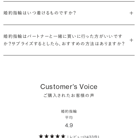
細かく設定し検索が可能です。限られた候補から選ぶのではなく、ま
定機関が発行する信頼性の高い鑑定書が付属いたします。
2026年に発表された全国調査（※）によると、婚約記念品を贈られた
※データ出典：結婚マーケット調査2025
の詳細ページをご覧ください。
だ誰も触れていないダイヤモンドから、品質も価格も納得するあなた
婚約指輪はいつ着けるものですか？
人は67.1%。そのうち婚約指輪を贈られた人は67.9%と、全体の約5
だけの一石を探し婚約指輪をオーダーしていただけます。
・充実したアフターサービス
割が婚約指輪を購入しなかったようです。
ブリリアンスプラスでは適正価格を心がけているため、一般的な相場
プラチナの婚約指輪
一般的に利用頻度が高い、リングのサイズ直しや表面の仕上げ直しな
贈られたその日から、お好みのタイミングで着け始めて問題ありませ
と同程度のご予算でより高品質なダイヤモンドをお選びいただくこと
・鑑定書が付属
どのメンテナンスについては全て永久「無料」保証。その他、万が一に
イエローゴールドの婚約指輪
婚約指輪はパートナーと一緒に買いに行った方がいいです
ん。
婚約指輪は結婚するために必須のものではありませんが、中には「昔
も可能です。
婚約指輪用のすべてのダイヤモンドに、国内外の信頼性の高い鑑定
備えたアフターサービスも永久保証で対応しております。
ピンクゴールドの婚約指輪
か？サプライズするとしたら、おすすめの方法はありますか？
から憧れがあったがパートナーに遠慮して欲しいと言い出せなかっ
機関が発行した鑑定書が付き、品質が保証されます。
シャンパンゴールドの婚約指輪
婚約指輪は婚約期間中だけでなく、結婚後も活躍するジュエリーで
た」というケースもあります。
詳しくはこちら
確かに、最近は「お相手の好きなデザインを確実に選べる」という理由
す。使い方に決まりはありませんが、身内やお友達、知人の結婚式やパ
コンビネーションの婚約指輪
・メレダイヤモンドまでブライダル品質
で、お二人で来店されるケースが一般的になってきています。
ーティなどの特別なシーンはもちろん、日常の場面でも身に着けると
また、婚約記念品を贈った方のうち26.2%が婚約ネックレスを選ぶな
婚約指輪にさらなる華やかさを添える小ぶりなダイヤモンドも、一般的
いう方が増えています。
ど、近年は婚約指輪以外のジュエリーの選択肢にも注目が集まってい
にブライダルで使われる品質以上のもののみを厳選して使用していま
しかし、サプライズで贈り贈られるのも、やはり素敵な経験。ブリリアン
Customer's Voice
ます。
す。輝きの違いをお楽しみください。
スプラスではサプライズでもお相手のご希望を叶えられるよう、ダイヤ
詳しくはこちら
ご購入されたお客様の声
モンドをサプライズで贈りデザインは後から二人で選ぶ『ダイヤモンド
お相手の気持ちに寄り添いながら、お二人にとって後悔のない選択を
わたしたちのダイヤモンドについて
でプロポーズ』というサービスもご用意しています。
検討していただければと思います。
婚約指輪
※データ出典：結婚マーケット調査2025
平均
ぜひお二人らしいスタイルを見つけてみてください。
4.9
| レビュー(1433件)