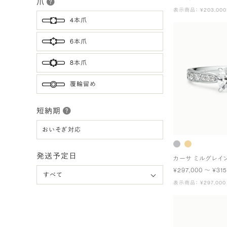
爪
表示商品： ¥203,000
4本爪
6本爪
8本爪
覆輪留め
短納期
おいそぎ対応
発送予定日
カーサ ミルグレイ
¥297,000 〜 ¥315
表示商品： ¥297,000