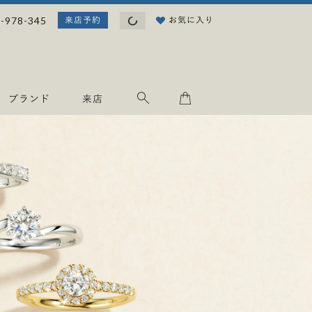
読
-978-345
お気に入り
来店予約
み
込
み
中
.
ブランド
来店
.
.