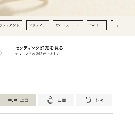
ラディアント
ソリティア
サイドストーン
ヘイロー
0.2ct
0
セッティング詳細を見る
完成リングの確認ができます。
上面
正面
斜め