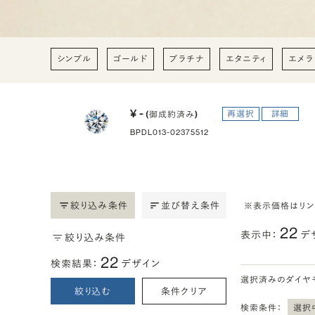
シンプル
ゴールド
プラチナ
エタニティ
エメラ
¥ -
再選択
詳細
(御成約済み)
BPDL013-02375512
絞り込み条件
並び替え条件
※表示価格はリ
22
表示中：
デ
絞り込み条件
22
検索結果：
デザイン
選択済みのダイヤ
絞り込む
条件クリア
検索条件：
選択中