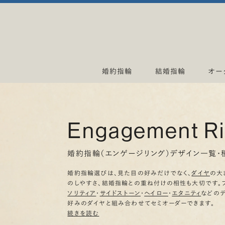
婚約指輪
結婚指輪
オー
Engagement R
婚約指輪（エンゲージリング）デザイン一覧・
婚約指輪選びは、見た目の好みだけでなく、
ダイヤ
の大
のしやすさ、結婚指輪との重ね付けの相性も大切です。
ソリティア
・
サイドストーン
・
ヘイロー
・
エタニティ
などの
好みのダイヤと組み合わせてセミオーダーできます。
続きを読む