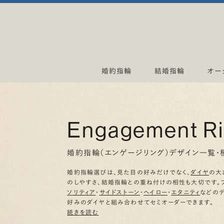
婚約指輪
結婚指輪
オー
Engagement R
婚約指輪（エンゲージリング）デザイン一覧・
婚約指輪選びは、見た目の好みだけでなく、
ダイヤ
の大
のしやすさ、結婚指輪との重ね付けの相性も大切です。
ソリティア
・
サイドストーン
・
ヘイロー
・
エタニティ
などの
好みのダイヤと組み合わせてセミオーダーできます。
続きを読む