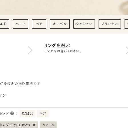
ルド
ハート
ペア
オーバル
クッション
プリンセス
リングを選ぶ
リングをお選びください。
ング枠のみの税込価格です
イン
0.32ct
ペア
モンド
：
×
×
のダイヤ(0.32ct)
ペア