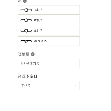
爪
4本爪
6本爪
8本爪
覆輪留め
短納期
おいそぎ対応
発送予定日