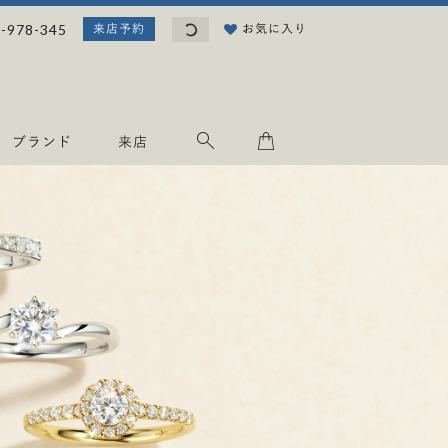
読
-978-345
お気に入り
来店予約
み
込
み
中
.
ブランド
来店
.
.