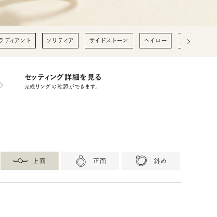
ラディアント
ソリティア
サイドストーン
ヘイロー
0.2ct
0
セッティング詳細を見る
完成リングの確認ができます。
上面
正面
斜め