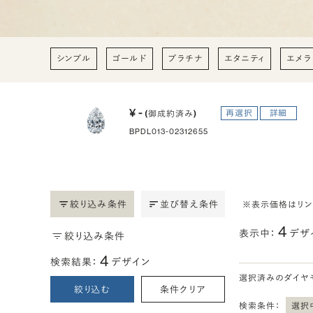
シンプル
ゴールド
プラチナ
エタニティ
エメラ
¥ -
再選択
詳細
(御成約済み)
BPDL013-02312655
絞り込み条件
並び替え条件
※表示価格はリ
4
表示中：
デザ
絞り込み条件
4
検索結果：
デザイン
選択済みのダイヤ
絞り込む
条件クリア
検索条件：
選択中