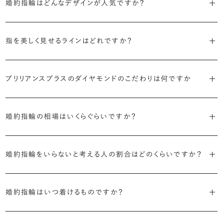
す。
婚約指輪はどんなデザインが人気ですか？
代表的かつ人気のデザインには、以下のようなものがあります。
・年齢を重ねても似合うリングを目指す
指を美しく見せるラインはどれですか？
流行に左右されないデザインであること、そして年齢を重ねた手にも
・「ソリティア」
似合う適度なボリュームがあることが理想的です。
S字やV字などを描く「ウェーブ」のデザインだと、より指が長く美しく
主役のダイヤモンド一石をシンプルに留めた最も王道のデザイン。ブ
見えやすいと言われています。
ブリリアンスプラスのダイヤモンドのこだわりは何ですか
リリアンスプラスでも不動の人気を誇ります。
・着用シーンを想像して選ぶ
日常的に身に着けたいのか、お出かけの時だけ身に着けたいのか
・国内有数の多彩なラインナップ
しかし、指を美しく見せるデザインはその人の手の骨格によって変わっ
・「サイドストーン」
で、適したデザインは変わってきます。普段使いの頻度が多ければ引っ
種類、品質、価格に至るまで、あらゆる価値観に合う多様なダイヤモン
婚約指輪の相場はいくらぐらいですか？
てきます。ぜひ、所要時間30秒のブリリアンスプラスオリジナル診断を
主役のダイヤモンドの横に小ぶりなメレダイヤモンドでアクセントを添
掛かりにくさに配慮されていたり、ダイヤモンドの大きさ自体も控えめ
ドをご用意しています。一般的な天然のラウンドシェイプだけでも3万
活用して、ご自身にぴったりのラインを探してみてください。
えたデザイン。愛らしい雰囲気が楽しめます。
な方が、扱いやすく活躍の頻度も高まるかもしれません。
2026年に発表された全国調査（※）によると婚約指輪の相場は全国
個以上。選択肢が多いからこそ、お一人おひとりに最適なご提案がで
平均で約43.8万円。30〜40万円未満の範囲で選ぶカップルが18.7%
婚約指輪をいらないと考える人の割合はどのくらいですか？
きます。
・「ヘイロー」
・何を重要視するか明確にする
婚約指輪診断を試してみる
と最も多く、20〜30万円未満、10〜20万円未満が続きます。
主役のダイヤモンドの輪郭をメレダイヤモンドで取り囲んだデザイン。
デザインで譲れないポイント、ダイヤモンドの品質で大切にしたいこと
2026年に発表された全国調査（※）によると、婚約記念品を贈られた
※データ出典：結婚マーケット調査2025
・業界の当たり前にとらわれない適正価格と透明性
華やかなデザインをお好みの方から非常に人気です。
などがはっきりするほど、理想の婚約指輪が探しやすくなります。
人は67.1%。そのうち婚約指輪を贈られた人は67.9%と、全体の約5割
婚約指輪はいつ着けるものですか？
流通の上流からの仕入れ、余分な在庫を持たない取り組みなどで、従
が婚約指輪を購入しなかったようです。
ブリリアンスプラスでは適正価格を心がけているため、一般的な相場
来のマージンの大半をカットし、ダイヤモンドの適正価格を実現。一石
さらに、指に沿うアームの部分はまっすぐなストレートの形状が、素材
とはいえたくさんの選択肢の中から、たった一つのリングを選ぶのは
贈られたその日から、お好みのタイミングで着け始めて問題ありませ
と同程度のご予算でより高品質なダイヤモンドをお選びいただくこと
ごとの価格・品質情報もすべて公開しています。
はプラチナがよく選ばれています。
簡単ではありません。決め方に悩んだら遠慮せずプロに相談してアド