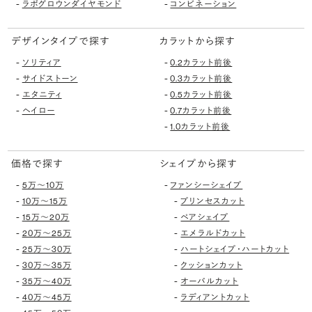
-
-
ラボグロウンダイヤモンド
コンビネーション
デザインタイプで探す
カラットから探す
-
-
ソリティア
0.2カラット前後
-
-
サイドストーン
0.3カラット前後
-
-
エタニティ
0.5カラット前後
-
-
ヘイロー
0.7カラット前後
-
1.0カラット前後
価格で探す
シェイプから探す
-
-
5万〜10万
ファンシーシェイプ
-
-
10万〜15万
プリンセスカット
-
-
15万〜20万
ペアシェイプ
-
-
20万〜25万
エメラルドカット
-
-
25万〜30万
ハートシェイプ・ハートカット
-
-
30万〜35万
クッションカット
-
-
35万〜40万
オーバルカット
-
-
40万〜45万
ラディアントカット