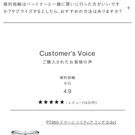
ん。
婚約指輪はパートナーと一緒に買いに行った方がいいです
婚約指輪は結婚するために必須のものではありませんが、中には「昔
も可能です。
バイスを受けてみてください。より後悔のない婚約指輪選びにつなが
か？サプライズするとしたら、おすすめの方法はありますか？
から憧れがあったがパートナーに遠慮して欲しいと言い出せなかっ
・婚約指輪に留める一石を自分で選べる
るはずです。
婚約指輪の人気デザインランキングを見る
婚約指輪は婚約期間中だけでなく、結婚後も活躍するジュエリーで
た」というケースもあります。
ダイヤモンド供給元のデータと直接繋がる独自の検索画面で、品質を
詳しくはこちら
確かに、最近は「お相手の好きなデザインを確実に選べる」という理由
す。使い方に決まりはありませんが、身内やお友達、知人の結婚式やパ
細かく設定し検索が可能です。限られた候補から選ぶのではなく、ま
婚約指輪のおすすめの選び方を詳しく
で、お二人で来店されるケースが一般的になってきています。
ーティなどの特別なシーンはもちろん、日常の場面でも身に着けると
また、婚約記念品を贈った方のうち26.2%が婚約ネックレスを選ぶな
だ誰も触れていないダイヤモンドから、品質も価格も納得するあなた
普段使いしやすいデザインの選び方を詳しく
いう方が増えています。
ど、近年は婚約指輪以外のジュエリーの選択肢にも注目が集まってい
だけの一石を探し婚約指輪をオーダーしていただけます。
しかし、サプライズで贈り贈られるのも、やはり素敵な経験。ブリリアン
ます。
Customer's Voice
スプラスではサプライズでもお相手のご希望を叶えられるよう、ダイヤ
・鑑定書が付属
詳しくはこちら
ご購入されたお客様の声
モンドをサプライズで贈りデザインは後から二人で選ぶ『ダイヤモンド
お相手の気持ちに寄り添いながら、お二人にとって後悔のない選択を
婚約指輪用のすべてのダイヤモンドに、国内外の信頼性の高い鑑定
でプロポーズ』というサービスもご用意しています。
検討していただければと思います。
機関が発行した鑑定書が付き、品質が保証されます。
婚約指輪
※データ出典：結婚マーケット調査2025
平均
ぜひお二人らしいスタイルを見つけてみてください。
4.9
・メレダイヤモンドまでブライダル品質
婚約指輪にさらなる華やかさを添える小ぶりなダイヤモンドも、一般的
| レビュー(1431件)
詳しくはこちら
にブライダルで使われる品質以上のもののみを厳選して使用していま
す。輝きの違いをお楽しみください。
PT950 ドマーニ ソリティア リング 0.3ct
わたしたちのダイヤモンドについて