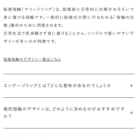
結婚指輪（マリッジリング）は、結婚後に日常的に夫婦がおそろいで
身に着ける指輪です。一般的に結婚式の際に行なわれる「指輪の交
換」儀式のために用意されます。
日常生活で肌身離さず身に着けることから、シンプルで扱いやすいデ
ザインが多いのが特徴です。
結婚指輪のデザイン一覧はこちら
エンゲージリングとは？どんな意味があるのでしょうか
ブライダルリングには婚約指輪と結婚指輪がありますが「エンゲージ
リング」は婚約指輪の別名です。
婚約指輪のデザインは、どのように決めるのがおすすめです
か？
「エンゲージリング」は実は和製英語。英語ではEngagement
婚約指輪の決め方としては、以下の3つを意識するのがおすすめで
Ring（エンゲージメントリング）と呼ばれます。