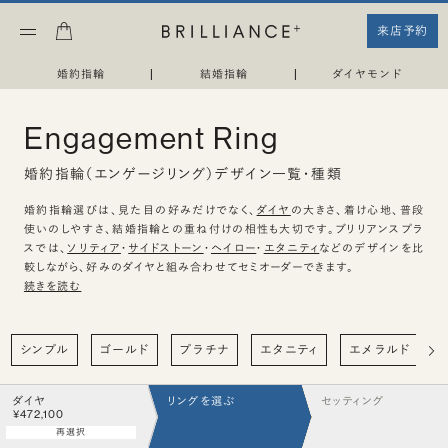
来店予約
婚約指輪
|
結婚指輪
|
ダイヤモンド
Engagement Ring
婚約指輪（エンゲージリング）デザイン一覧・種類
婚約指輪選びは、見た目の好みだけでなく、
ダイヤ
の大きさ、着け心地、普段
使いのしやすさ、結婚指輪との重ね付けの相性も大切です。ブリリアンスプラ
スでは、
ソリティア
・
サイドストーン
・
ヘイロー
・
エタニティ
などのデザインを比
較しながら、好みのダイヤと組み合わせてセミオーダーできます。
続きを読む
シンプル
ゴールド
プラチナ
エタニティ
エメラルド
ダイヤ
リングを選ぶ
セッティング
¥472,100
再選択