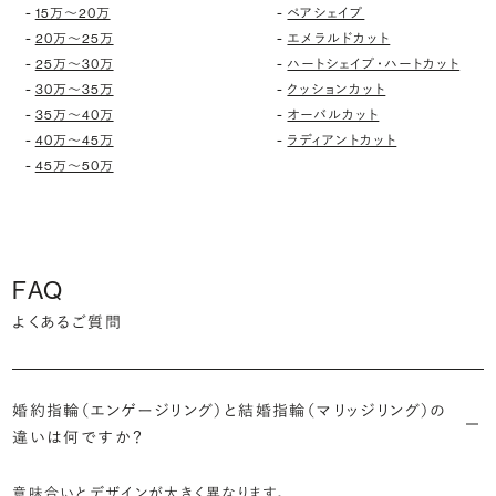
-
-
15万〜20万
ペアシェイプ
-
-
20万〜25万
エメラルドカット
-
-
25万〜30万
ハートシェイプ・ハートカット
-
-
30万〜35万
クッションカット
-
-
35万〜40万
オーバルカット
-
-
40万〜45万
ラディアントカット
-
45万〜50万
FAQ
よくあるご質問
婚約指輪（エンゲージリング）と結婚指輪（マリッジリング）の
違いは何ですか？
意味合いとデザインが大きく異なります。