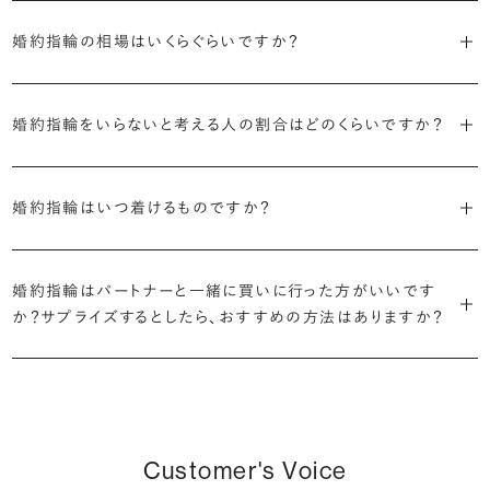
ます。
婚約指輪の素材はプラチナ（Pt950）、ゴールド（K18）、プラチナとゴ
詳しくは各デザインの詳細ページをご確認いただくか、ショールームま
来のマージンの大半をカットし、ダイヤモンドの適正価格を実現。一石
しているすべてのデザインとダイヤモンドの価格をサイト上で公開して
婚約指輪の相場はいくらぐらいですか？
ールドを組み合わせたコンビネーションからお選びいただけます。ゴ
でお問い合わせください。
ごとの価格・品質情報もすべて公開しています。
います。
ールドは、イエローゴールド・ピンクゴールド・シャンパンゴールドのご
婚約指輪のおすすめの選び方を詳しく
2026年に発表された全国調査（※）によると婚約指輪の相場は全国
用意がございます。
普段使いしやすいデザインの選び方を詳しく
・婚約指輪に留める一石を自分で選べる
・すべてのダイヤモンドに鑑定書が付属
婚約指輪をいらないと考える人の割合はどのくらいですか？
平均で約43.8万円。30〜40万円未満の範囲で選ぶカップルが18.7%
ダイヤモンド供給元のデータと直接繋がる独自の検索画面で、品質を
婚約指輪の中央にお留めするダイヤモンドには、国内外の最大手鑑
と最も多く、20〜30万円未満、10〜20万円未満が続きます。
デザインによって対応する素材が変わりますので、詳しくは各デザイン
細かく設定し検索が可能です。限られた候補から選ぶのではなく、ま
定機関が発行する信頼性の高い鑑定書が付属いたします。
2026年に発表された全国調査（※）によると、婚約記念品を贈られた
※データ出典：結婚マーケット調査2025
の詳細ページをご覧ください。
だ誰も触れていないダイヤモンドから、品質も価格も納得するあなた
婚約指輪はいつ着けるものですか？
人は67.1%。そのうち婚約指輪を贈られた人は67.9%と、全体の約5
だけの一石を探し婚約指輪をオーダーしていただけます。
・充実したアフターサービス
割が婚約指輪を購入しなかったようです。
ブリリアンスプラスでは適正価格を心がけているため、一般的な相場
プラチナの婚約指輪
一般的に利用頻度が高い、リングのサイズ直しや表面の仕上げ直しな
贈られたその日から、お好みのタイミングで着け始めて問題ありませ
と同程度のご予算でより高品質なダイヤモンドをお選びいただくこと
・鑑定書が付属
どのメンテナンスについては全て永久「無料」保証。その他、万が一に
イエローゴールドの婚約指輪
婚約指輪はパートナーと一緒に買いに行った方がいいです
ん。
婚約指輪は結婚するために必須のものではありませんが、中には「昔
も可能です。
婚約指輪用のすべてのダイヤモンドに、国内外の信頼性の高い鑑定
備えたアフターサービスも永久保証で対応しております。
ピンクゴールドの婚約指輪
か？サプライズするとしたら、おすすめの方法はありますか？
から憧れがあったがパートナーに遠慮して欲しいと言い出せなかっ
機関が発行した鑑定書が付き、品質が保証されます。
シャンパンゴールドの婚約指輪
婚約指輪は婚約期間中だけでなく、結婚後も活躍するジュエリーで
た」というケースもあります。
詳しくはこちら
確かに、最近は「お相手の好きなデザインを確実に選べる」という理由
す。使い方に決まりはありませんが、身内やお友達、知人の結婚式やパ
コンビネーションの婚約指輪
・メレダイヤモンドまでブライダル品質
で、お二人で来店されるケースが一般的になってきています。
ーティなどの特別なシーンはもちろん、日常の場面でも身に着けると
また、婚約記念品を贈った方のうち26.2%が婚約ネックレスを選ぶな
婚約指輪にさらなる華やかさを添える小ぶりなダイヤモンドも、一般的
いう方が増えています。
ど、近年は婚約指輪以外のジュエリーの選択肢にも注目が集まってい
にブライダルで使われる品質以上のもののみを厳選して使用していま
しかし、サプライズで贈り贈られるのも、やはり素敵な経験。ブリリアン
Customer's Voice
ます。
す。輝きの違いをお楽しみください。
スプラスではサプライズでもお相手のご希望を叶えられるよう、ダイヤ