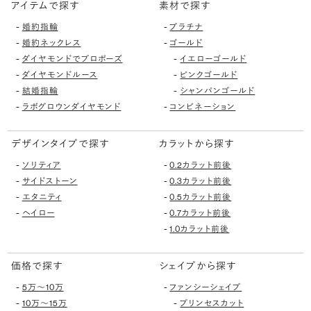
アイテムで探す
素材で探す
-
-
婚約指輪
プラチナ
-
-
婚約ネックレス
ゴールド
-
-
ダイヤモンドでプロポーズ
イエローゴールド
-
-
ダイヤモンドルース
ピンクゴールド
-
-
結婚指輪
シャンパンゴールド
-
-
ラボグロウンダイヤモンド
コンビネーション
デザインタイプで探す
カラットから探す
-
-
ソリティア
0.2カラット前後
-
-
サイドストーン
0.3カラット前後
-
-
エタニティ
0.5カラット前後
-
-
ヘイロー
0.7カラット前後
-
1.0カラット前後
価格で探す
シェイプから探す
-
-
5万〜10万
ファンシーシェイプ
-
-
10万〜15万
プリンセスカット