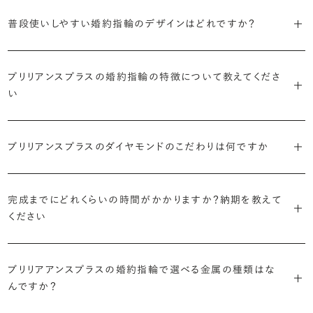
S字やV字などを描く「ウェーブ」のデザインだと、より指が長く美しく
はライフスタイルに合った普段使いのしやすさを確認すること、3つ目
・「パヴェ」
普段使いしやすい婚約指輪のデザインはどれですか？
見えやすいと言われています。
は実物を指に着けて見え方を確かめることです。
・年齢を重ねても似合うリングを目指す
リングに小粒のダイヤモンドを敷き詰めた豪華で存在感あるデザイ
流行に左右されないデザインであること、そして年齢を重ねた手にも
ン。手元にしっかりと存在感を添えてくれます。
ダイヤモンドを留める爪の高さを低めにすることで、日常使いしやすく
しかし、指を美しく見せるデザインはその人の手の骨格によって変わっ
ブリリアンスプラスのショールームでは、すべてのデザインを、心ゆく
似合う適度なボリュームがあることが理想的です。
プリリアンスプラスの婚約指輪の特徴について教えてくださ
なります。ブリリアンスプラスでは、普段の生活の中でも婚約指輪を楽
てきます。ぜひ、所要時間30秒のブリリアンスプラスオリジナル診断を
までじっくりと試着していただけます。
・「ヘイロー」
い
しく身に着けていただけるよう、全てのデザインが高さを抑えて作られ
活用して、ご自身にぴったりのラインを探してみてください。
・着用シーンを想像して選ぶ
主役のダイヤモンドの輪郭をメレダイヤモンドで取り囲んだデザイン。
ています。
日常的に身に着けたいのか、お出かけの時だけ身に着けたいのか
ショールームで婚約指輪を試着する
華やかなデザインをお好みの方から非常に人気です。
・自分で組み合わせるオーダーメイド
で、適したデザインは変わってきます。普段使いの頻度が多ければ引っ
婚約指輪診断を試してみる
ブリリアンスプラスのダイヤモンドのこだわりは何ですか
ブリリアンスプラスではすべての婚約指輪をリングデザインとダイヤ
より洋服への引っかかりへの心配を少なくしたい場合は、爪を使わず
掛かりにくさに配慮されていたり、ダイヤモンドの大きさ自体も控えめ
ブリリアンスプラスでは70種類以上のデザインからお好みの1本をお
モンドを自由に組み合わせる、オーダーメイドでお作りしています。
地金でダイヤモンドを包み込むように留める「覆輪留め」もおすすめ
な方が、扱いやすく活躍の頻度も高まるかもしれません。
選びいただけます。
・国内有数の多彩なラインナップ
30,000個以上のダイヤモンドの中からお好みの1石を選び、70種類
です。
完成までにどれくらいの時間がかかりますか？納期を教えて
種類、品質、価格に至るまで、あらゆる価値観に合う多様なダイヤモン
以上のデザインと組み合わせて、世界に一つの婚約指輪を製作できま
・何を重要視するか明確にする
ください
ドをご用意しています。一般的な天然のラウンドシェイプだけでも3万
す。
迷った場合はショールームでジュエリーコンサルタントにぜひご相談
デザインで譲れないポイント、ダイヤモンドの品質で大切にしたいこと
個以上。選択肢が多いからこそ、お一人おひとりに最適なご提案がで
ください。お好みやライフスタイルを丁寧にヒアリングしながら、たくさ
などがはっきりするほど、理想の婚約指輪が探しやすくなります。
ブリリアンスプラスの婚約指輪は、ご注文ごとに熟練の宝飾職人が一
きます。
・誠実で透明性の高い価格設定
ん身に着けたいと思えるとっておきのデザインをご提案いたします。
ブリリアアンスプラスの婚約指輪で選べる金属の種類はな
つひとつ心をこめてお作りいたします。基本の納期は4週間前後、素材
ジュエリーの購入は初めてというお客様も多いからこそ、より安心して
迷った場合はショールームでジュエリーコンサルタントにご相談いた
んですか？
やデザインによって5週間ほどお日にちを頂戴する場合がございます。
・業界の当たり前にとらわれない適正価格と透明性
お選びいただくために。在庫を持たない、店舗を過剰に設けないな
だければ、お好みやライフスタイルに合ったデザインをご提案いたし
流通の上流からの仕入れ、余分な在庫を持たない取り組みなどで、従
ど、コストをカットすることで適正価格を実現しています。また、ご用意