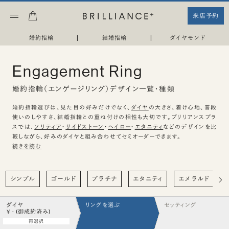
来店予約
婚約指輪
|
結婚指輪
|
ダイヤモンド
Engagement Ring
婚約指輪（エンゲージリング）デザイン一覧・種類
婚約指輪選びは、見た目の好みだけでなく、
ダイヤ
の大きさ、着け心地、普段
使いのしやすさ、結婚指輪との重ね付けの相性も大切です。ブリリアンスプラ
スでは、
ソリティア
・
サイドストーン
・
ヘイロー
・
エタニティ
などのデザインを比
較しながら、好みのダイヤと組み合わせてセミオーダーできます。
続きを読む
シンプル
ゴールド
プラチナ
エタニティ
エメラルド
ダイヤ
リングを選ぶ
セッティング
¥ - (御成約済み)
再選択