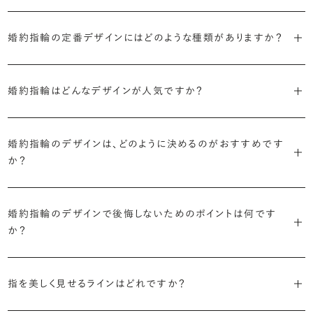
ブライダルリングには婚約指輪と結婚指輪がありますが「エンゲージ
婚約指輪の定番デザインにはどのような種類がありますか？
リング」は婚約指輪の別名です。
婚約指輪のデザインは、大きく5つに分かれます。
「エンゲージリング」は実は和製英語。英語ではEngagement
婚約指輪はどんなデザインが人気ですか？
Ring（エンゲージメントリング）と呼ばれます。
・「ソリティア」
最もよく選ばれているデザインは、主役のダイヤモンド一石をシンプル
主役のダイヤモンド一石をシンプルに留めた最も王道のデザイン。ブ
婚約指輪のデザインは、どのように決めるのがおすすめです
に留めた王道のデザイン「ソリティア」です。
リリアンスプラスでも不動の人気を誇ります。
か？
さらに、指に沿うアームの部分はまっすぐなストレートの形状が、素材
・「サイドストーン」
婚約指輪の決め方としては、以下の4つを意識するのがおすすめで
はプラチナがよく選ばれています。
主役のダイヤモンドの横に小ぶりなメレダイヤモンドでアクセントを添
婚約指輪のデザインで後悔しないためのポイントは何です
す。
えたデザイン。愛らしい雰囲気が楽しめます。
か？
婚約指輪の人気デザインランキングを見る
・順番に絞り込んでみる
・「エタニティ」
3つのポイントがあります。
まずはデザインの種類（ソリティア／サイドストーン／エタニティ等）を
リングに沿ってダイヤモンドが並ぶ華やかなデザイン。“永遠”を意味す
指を美しく見せるラインはどれですか？
絞り、次にアームのフォルム（ストレート／ウェーブ／V字）と素材（プ
るという点でも人気があります。
1つ目は結婚指輪との重ね付けを想定してデザインを選ぶこと、2つ目
ラチナ／ゴールド）を選ぶ流れがスムーズです。