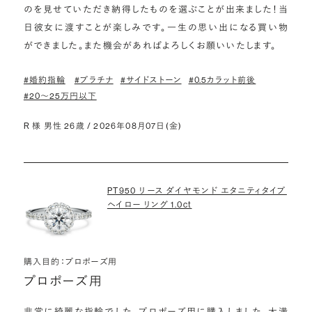
のを見せていただき納得したものを選ぶことが出来ました！当
日彼女に渡すことが楽しみです。一生の思い出になる買い物
ができました。また機会があればよろしくお願いいたします。
#婚約指輪
#プラチナ
#サイドストーン
#0.5カラット前後
#20〜25万円以下
R 様 男性 26歳 / 2026年08月07日(金)
PT950 リース ダイヤモンド エタニティタイプ
ヘイロー リング 1.0ct
購入目的：プロポーズ用
プロポーズ用
非常に綺麗な指輪でした。プロポーズ用に購入しました。大満