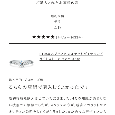
詳しくはこちら
ご購入されたお客様の声
モンドをサプライズで贈りデザインは後から二人で選ぶ『ダイヤモンド
お相手の気持ちに寄り添いながら、お二人にとって後悔のない選択を
わたしたちのダイヤモンドについて
でプロポーズ』というサービスもご用意しています。
検討していただければと思います。
婚約指輪
※データ出典：結婚マーケット調査2025
平均
ぜひお二人らしいスタイルを見つけてみてください。
4.9
| レビュー(1433件)
詳しくはこちら
PT950 スプリング カルテット ダイヤモンド
サイドストーン リング 0.5ct
購入目的：プロポーズ用
こちらの店舗で購入してよかったです。
婚約指輪を購入させていただきました。４Cの知識があまりな
い状態での相談でしたが、スタッフの方が、親身にカラットやク
オリティの説明をしてくださりました。また色々なデザインのも