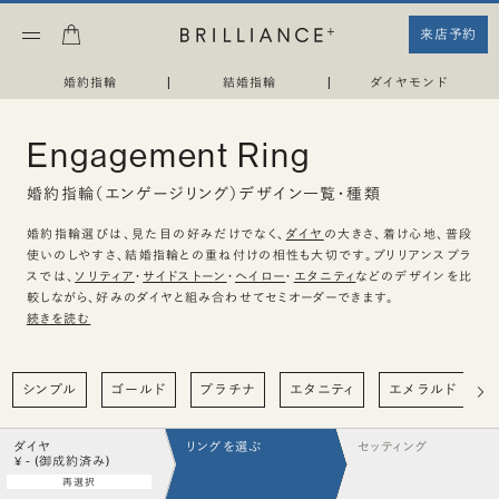
来店予約
婚約指輪
|
結婚指輪
|
ダイヤモンド
Engagement Ring
婚約指輪（エンゲージリング）デザイン一覧・種類
婚約指輪選びは、見た目の好みだけでなく、
ダイヤ
の大きさ、着け心地、普段
使いのしやすさ、結婚指輪との重ね付けの相性も大切です。ブリリアンスプラ
スでは、
ソリティア
・
サイドストーン
・
ヘイロー
・
エタニティ
などのデザインを比
較しながら、好みのダイヤと組み合わせてセミオーダーできます。
続きを読む
シンプル
ゴールド
プラチナ
エタニティ
エメラルド
ダイヤ
リングを選ぶ
セッティング
¥ - (御成約済み)
再選択