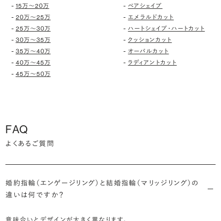
-
-
15万〜20万
ペアシェイプ
-
-
20万〜25万
エメラルドカット
-
-
25万〜30万
ハートシェイプ・ハートカット
-
-
30万〜35万
クッションカット
-
-
35万〜40万
オーバルカット
-
-
40万〜45万
ラディアントカット
-
45万〜50万
FAQ
よくあるご質問
婚約指輪（エンゲージリング）と結婚指輪（マリッジリング）の
違いは何ですか？
意味合いとデザインが大きく異なります。