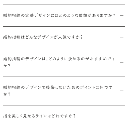
ブライダルリングには婚約指輪と結婚指輪がありますが「エンゲージ
婚約指輪の定番デザインにはどのような種類がありますか？
リング」は婚約指輪の別名です。
婚約指輪のデザインは、大きく5つに分かれます。
「エンゲージリング」は実は和製英語。英語ではEngagement
婚約指輪はどんなデザインが人気ですか？
Ring（エンゲージメントリング）と呼ばれます。
・「ソリティア」
最もよく選ばれているデザインは、主役のダイヤモンド一石をシンプル
主役のダイヤモンド一石をシンプルに留めた最も王道のデザイン。ブ
婚約指輪のデザインは、どのように決めるのがおすすめです
に留めた王道のデザイン「ソリティア」です。
リリアンスプラスでも不動の人気を誇ります。
か？
さらに、指に沿うアームの部分はまっすぐなストレートの形状が、素材
・「サイドストーン」
婚約指輪の決め方としては、以下の4つを意識するのがおすすめで
はプラチナがよく選ばれています。
主役のダイヤモンドの横に小ぶりなメレダイヤモンドでアクセントを添
婚約指輪のデザインで後悔しないためのポイントは何です
す。
えたデザイン。愛らしい雰囲気が楽しめます。
か？
婚約指輪の人気デザインランキングを見る
・順番に絞り込んでみる
・「エタニティ」
3つのポイントがあります。
まずはデザインの種類（ソリティア／サイドストーン／エタニティ等）を
リングに沿ってダイヤモンドが並ぶ華やかなデザイン。“永遠”を意味す
指を美しく見せるラインはどれですか？
絞り、次にアームのフォルム（ストレート／ウェーブ／V字）と素材（プ
るという点でも人気があります。
1つ目は結婚指輪との重ね付けを想定してデザインを選ぶこと、2つ目
ラチナ／ゴールド）を選ぶ流れがスムーズです。