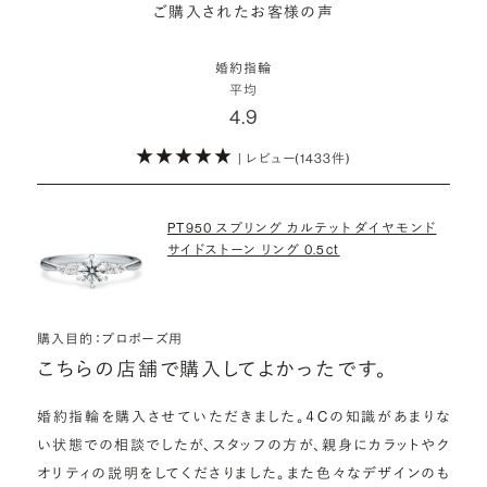
詳しくはこちら
ご購入されたお客様の声
モンドをサプライズで贈りデザインは後から二人で選ぶ『ダイヤモンド
お相手の気持ちに寄り添いながら、お二人にとって後悔のない選択を
わたしたちのダイヤモンドについて
でプロポーズ』というサービスもご用意しています。
検討していただければと思います。
婚約指輪
※データ出典：結婚マーケット調査2025
平均
ぜひお二人らしいスタイルを見つけてみてください。
4.9
| レビュー(1433件)
詳しくはこちら
PT950 スプリング カルテット ダイヤモンド
サイドストーン リング 0.5ct
購入目的：プロポーズ用
こちらの店舗で購入してよかったです。
婚約指輪を購入させていただきました。４Cの知識があまりな
い状態での相談でしたが、スタッフの方が、親身にカラットやク
オリティの説明をしてくださりました。また色々なデザインのも