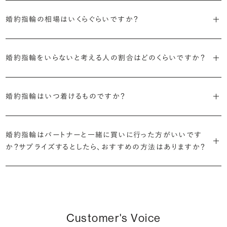
ます。
婚約指輪の素材はプラチナ（Pt950）、ゴールド（K18）、プラチナとゴ
詳しくは各デザインの詳細ページをご確認いただくか、ショールームま
来のマージンの大半をカットし、ダイヤモンドの適正価格を実現。一石
しているすべてのデザインとダイヤモンドの価格をサイト上で公開して
婚約指輪の相場はいくらぐらいですか？
ールドを組み合わせたコンビネーションからお選びいただけます。ゴ
でお問い合わせください。
ごとの価格・品質情報もすべて公開しています。
います。
ールドは、イエローゴールド・ピンクゴールド・シャンパンゴールドのご
婚約指輪のおすすめの選び方を詳しく
2026年に発表された全国調査（※）によると婚約指輪の相場は全国
用意がございます。
普段使いしやすいデザインの選び方を詳しく
・婚約指輪に留める一石を自分で選べる
・すべてのダイヤモンドに鑑定書が付属
婚約指輪をいらないと考える人の割合はどのくらいですか？
平均で約43.8万円。30〜40万円未満の範囲で選ぶカップルが18.7%
ダイヤモンド供給元のデータと直接繋がる独自の検索画面で、品質を
婚約指輪の中央にお留めするダイヤモンドには、国内外の最大手鑑
と最も多く、20〜30万円未満、10〜20万円未満が続きます。
デザインによって対応する素材が変わりますので、詳しくは各デザイン
細かく設定し検索が可能です。限られた候補から選ぶのではなく、ま
定機関が発行する信頼性の高い鑑定書が付属いたします。
2026年に発表された全国調査（※）によると、婚約記念品を贈られた
※データ出典：結婚マーケット調査2025
の詳細ページをご覧ください。
だ誰も触れていないダイヤモンドから、品質も価格も納得するあなた
婚約指輪はいつ着けるものですか？
人は67.1%。そのうち婚約指輪を贈られた人は67.9%と、全体の約5
だけの一石を探し婚約指輪をオーダーしていただけます。
・充実したアフターサービス
割が婚約指輪を購入しなかったようです。
ブリリアンスプラスでは適正価格を心がけているため、一般的な相場
プラチナの婚約指輪
一般的に利用頻度が高い、リングのサイズ直しや表面の仕上げ直しな
贈られたその日から、お好みのタイミングで着け始めて問題ありませ
と同程度のご予算でより高品質なダイヤモンドをお選びいただくこと
・鑑定書が付属
どのメンテナンスについては全て永久「無料」保証。その他、万が一に
イエローゴールドの婚約指輪
婚約指輪はパートナーと一緒に買いに行った方がいいです
ん。
婚約指輪は結婚するために必須のものではありませんが、中には「昔
も可能です。
婚約指輪用のすべてのダイヤモンドに、国内外の信頼性の高い鑑定
備えたアフターサービスも永久保証で対応しております。
ピンクゴールドの婚約指輪
か？サプライズするとしたら、おすすめの方法はありますか？
から憧れがあったがパートナーに遠慮して欲しいと言い出せなかっ
機関が発行した鑑定書が付き、品質が保証されます。
シャンパンゴールドの婚約指輪
婚約指輪は婚約期間中だけでなく、結婚後も活躍するジュエリーで
た」というケースもあります。
詳しくはこちら
確かに、最近は「お相手の好きなデザインを確実に選べる」という理由
す。使い方に決まりはありませんが、身内やお友達、知人の結婚式やパ
コンビネーションの婚約指輪
・メレダイヤモンドまでブライダル品質
で、お二人で来店されるケースが一般的になってきています。
ーティなどの特別なシーンはもちろん、日常の場面でも身に着けると
また、婚約記念品を贈った方のうち26.2%が婚約ネックレスを選ぶな
婚約指輪にさらなる華やかさを添える小ぶりなダイヤモンドも、一般的
いう方が増えています。
ど、近年は婚約指輪以外のジュエリーの選択肢にも注目が集まってい
にブライダルで使われる品質以上のもののみを厳選して使用していま
しかし、サプライズで贈り贈られるのも、やはり素敵な経験。ブリリアン
Customer's Voice
ます。
す。輝きの違いをお楽しみください。
スプラスではサプライズでもお相手のご希望を叶えられるよう、ダイヤ