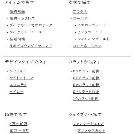
アイテムで探す
素材で探す
-
-
婚約指輪
プラチナ
-
-
婚約ネックレス
ゴールド
-
-
ダイヤモンドでプロポーズ
イエローゴールド
-
-
ダイヤモンドルース
ピンクゴールド
-
-
結婚指輪
シャンパンゴールド
-
-
ラボグロウンダイヤモンド
コンビネーション
デザインタイプで探す
カラットから探す
-
-
ソリティア
0.2カラット前後
-
-
サイドストーン
0.3カラット前後
-
-
エタニティ
0.5カラット前後
-
-
ヘイロー
0.7カラット前後
-
1.0カラット前後
価格で探す
シェイプから探す
-
-
5万〜10万
ファンシーシェイプ
-
-
10万〜15万
プリンセスカット