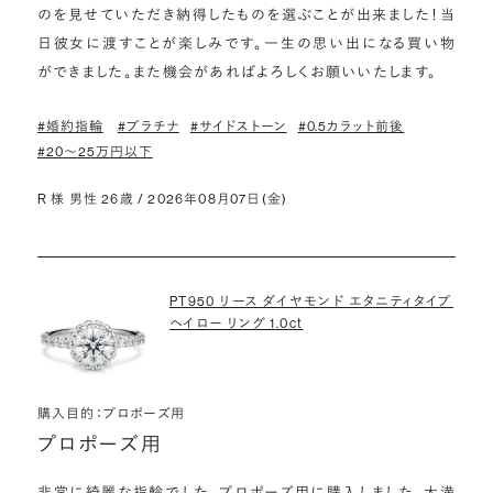
のを見せていただき納得したものを選ぶことが出来ました！当
日彼女に渡すことが楽しみです。一生の思い出になる買い物
ができました。また機会があればよろしくお願いいたします。
#婚約指輪
#プラチナ
#サイドストーン
#0.5カラット前後
#20〜25万円以下
R 様 男性 26歳 / 2026年08月07日(金)
PT950 リース ダイヤモンド エタニティタイプ
ヘイロー リング 1.0ct
購入目的：プロポーズ用
プロポーズ用
非常に綺麗な指輪でした。プロポーズ用に購入しました。大満