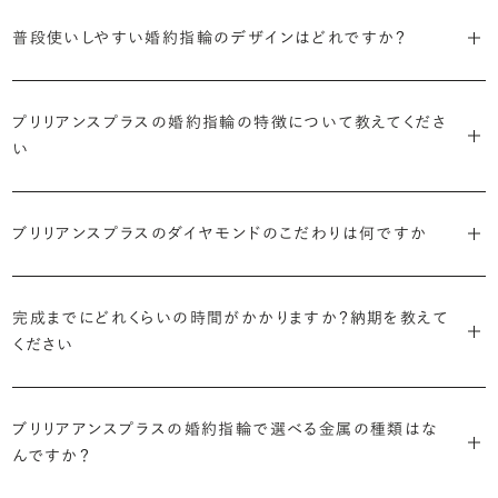
S字やV字などを描く「ウェーブ」のデザインだと、より指が長く美しく
はライフスタイルに合った普段使いのしやすさを確認すること、3つ目
・「パヴェ」
普段使いしやすい婚約指輪のデザインはどれですか？
見えやすいと言われています。
は実物を指に着けて見え方を確かめることです。
・年齢を重ねても似合うリングを目指す
リングに小粒のダイヤモンドを敷き詰めた豪華で存在感あるデザイ
流行に左右されないデザインであること、そして年齢を重ねた手にも
ン。手元にしっかりと存在感を添えてくれます。
ダイヤモンドを留める爪の高さを低めにすることで、日常使いしやすく
しかし、指を美しく見せるデザインはその人の手の骨格によって変わっ
ブリリアンスプラスのショールームでは、すべてのデザインを、心ゆく
似合う適度なボリュームがあることが理想的です。
プリリアンスプラスの婚約指輪の特徴について教えてくださ
なります。ブリリアンスプラスでは、普段の生活の中でも婚約指輪を楽
てきます。ぜひ、所要時間30秒のブリリアンスプラスオリジナル診断を
までじっくりと試着していただけます。
・「ヘイロー」
い
しく身に着けていただけるよう、全てのデザインが高さを抑えて作られ
活用して、ご自身にぴったりのラインを探してみてください。
・着用シーンを想像して選ぶ
主役のダイヤモンドの輪郭をメレダイヤモンドで取り囲んだデザイン。
ています。
日常的に身に着けたいのか、お出かけの時だけ身に着けたいのか
ショールームで婚約指輪を試着する
華やかなデザインをお好みの方から非常に人気です。
・自分で組み合わせるオーダーメイド
で、適したデザインは変わってきます。普段使いの頻度が多ければ引っ
婚約指輪診断を試してみる
ブリリアンスプラスのダイヤモンドのこだわりは何ですか
ブリリアンスプラスではすべての婚約指輪をリングデザインとダイヤ
より洋服への引っかかりへの心配を少なくしたい場合は、爪を使わず
掛かりにくさに配慮されていたり、ダイヤモンドの大きさ自体も控えめ
ブリリアンスプラスでは70種類以上のデザインからお好みの1本をお
モンドを自由に組み合わせる、オーダーメイドでお作りしています。
地金でダイヤモンドを包み込むように留める「覆輪留め」もおすすめ
な方が、扱いやすく活躍の頻度も高まるかもしれません。
選びいただけます。
・国内有数の多彩なラインナップ
30,000個以上のダイヤモンドの中からお好みの1石を選び、70種類
です。
完成までにどれくらいの時間がかかりますか？納期を教えて
種類、品質、価格に至るまで、あらゆる価値観に合う多様なダイヤモン
以上のデザインと組み合わせて、世界に一つの婚約指輪を製作できま
・何を重要視するか明確にする
ください
ドをご用意しています。一般的な天然のラウンドシェイプだけでも3万
す。
迷った場合はショールームでジュエリーコンサルタントにぜひご相談
デザインで譲れないポイント、ダイヤモンドの品質で大切にしたいこと
個以上。選択肢が多いからこそ、お一人おひとりに最適なご提案がで
ください。お好みやライフスタイルを丁寧にヒアリングしながら、たくさ
などがはっきりするほど、理想の婚約指輪が探しやすくなります。
ブリリアンスプラスの婚約指輪は、ご注文ごとに熟練の宝飾職人が一
きます。
・誠実で透明性の高い価格設定
ん身に着けたいと思えるとっておきのデザインをご提案いたします。
ブリリアアンスプラスの婚約指輪で選べる金属の種類はな
つひとつ心をこめてお作りいたします。基本の納期は4週間前後、素材
ジュエリーの購入は初めてというお客様も多いからこそ、より安心して
迷った場合はショールームでジュエリーコンサルタントにご相談いた
んですか？
やデザインによって5週間ほどお日にちを頂戴する場合がございます。
・業界の当たり前にとらわれない適正価格と透明性
お選びいただくために。在庫を持たない、店舗を過剰に設けないな
だければ、お好みやライフスタイルに合ったデザインをご提案いたし
流通の上流からの仕入れ、余分な在庫を持たない取り組みなどで、従
ど、コストをカットすることで適正価格を実現しています。また、ご用意