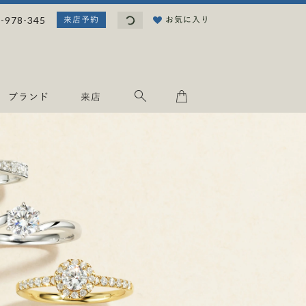
読
-978-345
お気に入り
来店予約
み
込
み
中
.
ブランド
来店
.
.