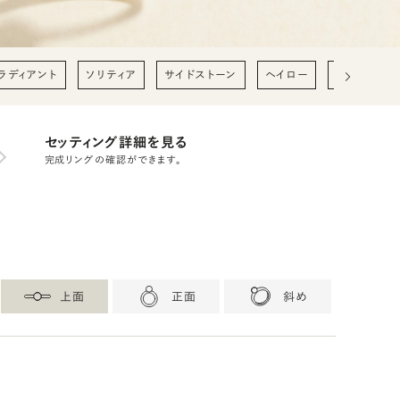
ラディアント
ソリティア
サイドストーン
ヘイロー
0.2ct
0
セッティング詳細を見る
完成リングの確認ができます。
上面
正面
斜め