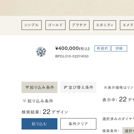
シンプル
ゴールド
プラチナ
エタニティ
エメラ
¥400,000
再選択
詳細
(税込)
BPDL013-02211650
絞り込み条件
並び替え条件
※表示価格はリ
22
表示中：
デ
絞り込み条件
22
検索結果：
デザイン
選択済みのダイヤ
絞り込む
条件クリア
検索条件：
選択中