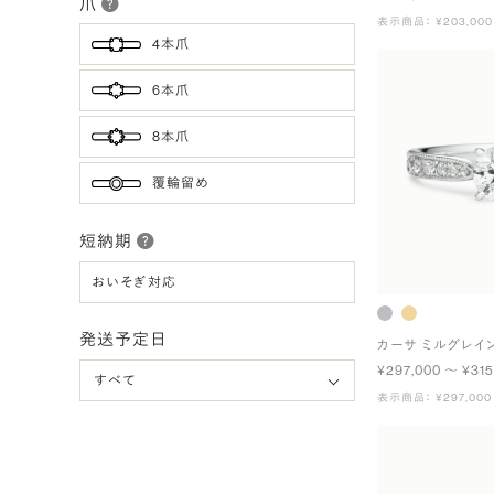
爪
表示商品： ¥203,000
4本爪
6本爪
8本爪
覆輪留め
短納期
おいそぎ対応
発送予定日
カーサ ミルグレイ
¥297,000 〜 ¥315
表示商品： ¥297,000