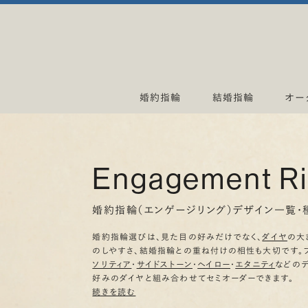
婚約指輪
結婚指輪
オー
Engagement R
婚約指輪（エンゲージリング）デザイン一覧・
婚約指輪選びは、見た目の好みだけでなく、
ダイヤ
の大
のしやすさ、結婚指輪との重ね付けの相性も大切です。
ソリティア
・
サイドストーン
・
ヘイロー
・
エタニティ
などの
好みのダイヤと組み合わせてセミオーダーできます。
続きを読む