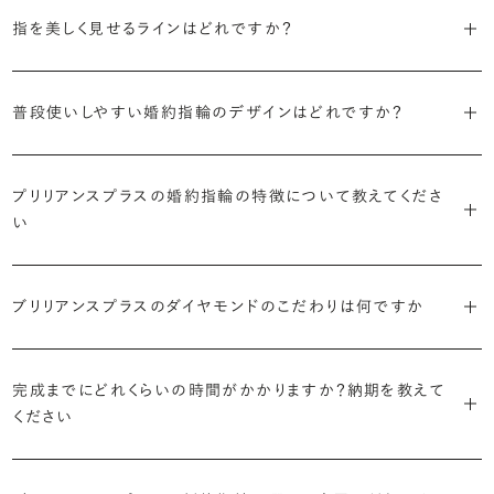
3つのポイントがあります。
まずはデザインの種類（ソリティア／サイドストーン／エタニティ等）を
リングに沿ってダイヤモンドが並ぶ華やかなデザイン。“永遠”を意味す
指を美しく見せるラインはどれですか？
絞り、次にアームのフォルム（ストレート／ウェーブ／V字）と素材（プ
るという点でも人気があります。
1つ目は結婚指輪との重ね付けを想定してデザインを選ぶこと、2つ目
ラチナ／ゴールド）を選ぶ流れがスムーズです。
S字やV字などを描く「ウェーブ」のデザインだと、より指が長く美しく
はライフスタイルに合った普段使いのしやすさを確認すること、3つ目
・「パヴェ」
普段使いしやすい婚約指輪のデザインはどれですか？
見えやすいと言われています。
は実物を指に着けて見え方を確かめることです。
・年齢を重ねても似合うリングを目指す
リングに小粒のダイヤモンドを敷き詰めた豪華で存在感あるデザイ
流行に左右されないデザインであること、そして年齢を重ねた手にも
ン。手元にしっかりと存在感を添えてくれます。
ダイヤモンドを留める爪の高さを低めにすることで、日常使いしやすく
しかし、指を美しく見せるデザインはその人の手の骨格によって変わっ
ブリリアンスプラスのショールームでは、すべてのデザインを、心ゆく
似合う適度なボリュームがあることが理想的です。
プリリアンスプラスの婚約指輪の特徴について教えてくださ
なります。ブリリアンスプラスでは、普段の生活の中でも婚約指輪を楽
てきます。ぜひ、所要時間30秒のブリリアンスプラスオリジナル診断を
までじっくりと試着していただけます。
・「ヘイロー」
い
しく身に着けていただけるよう、全てのデザインが高さを抑えて作られ
活用して、ご自身にぴったりのラインを探してみてください。
・着用シーンを想像して選ぶ
主役のダイヤモンドの輪郭をメレダイヤモンドで取り囲んだデザイン。
ています。
日常的に身に着けたいのか、お出かけの時だけ身に着けたいのか
ショールームで婚約指輪を試着する
華やかなデザインをお好みの方から非常に人気です。
・自分で組み合わせるオーダーメイド
で、適したデザインは変わってきます。普段使いの頻度が多ければ引っ
婚約指輪診断を試してみる
ブリリアンスプラスのダイヤモンドのこだわりは何ですか
ブリリアンスプラスではすべての婚約指輪をリングデザインとダイヤ
より洋服への引っかかりへの心配を少なくしたい場合は、爪を使わず
掛かりにくさに配慮されていたり、ダイヤモンドの大きさ自体も控えめ
ブリリアンスプラスでは70種類以上のデザインからお好みの1本をお
モンドを自由に組み合わせる、オーダーメイドでお作りしています。
地金でダイヤモンドを包み込むように留める「覆輪留め」もおすすめ
な方が、扱いやすく活躍の頻度も高まるかもしれません。
選びいただけます。
・国内有数の多彩なラインナップ
30,000個以上のダイヤモンドの中からお好みの1石を選び、70種類
です。
完成までにどれくらいの時間がかかりますか？納期を教えて
種類、品質、価格に至るまで、あらゆる価値観に合う多様なダイヤモン
以上のデザインと組み合わせて、世界に一つの婚約指輪を製作できま
・何を重要視するか明確にする
ください
ドをご用意しています。一般的な天然のラウンドシェイプだけでも3万
す。
迷った場合はショールームでジュエリーコンサルタントにぜひご相談
デザインで譲れないポイント、ダイヤモンドの品質で大切にしたいこと
個以上。選択肢が多いからこそ、お一人おひとりに最適なご提案がで
ください。お好みやライフスタイルを丁寧にヒアリングしながら、たくさ
などがはっきりするほど、理想の婚約指輪が探しやすくなります。
ブリリアンスプラスの婚約指輪は、ご注文ごとに熟練の宝飾職人が一
きます。
・誠実で透明性の高い価格設定
ん身に着けたいと思えるとっておきのデザインをご提案いたします。