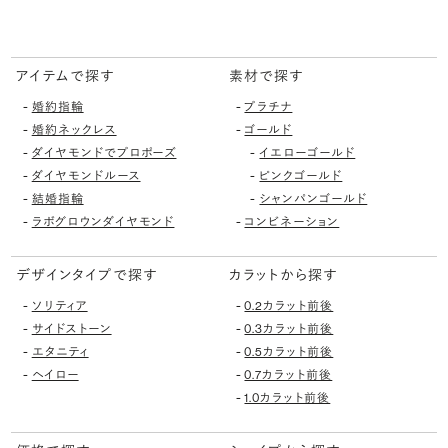
アイテムで探す
素材で探す
-
-
婚約指輪
プラチナ
-
-
婚約ネックレス
ゴールド
-
-
ダイヤモンドでプロポーズ
イエローゴールド
-
-
ダイヤモンドルース
ピンクゴールド
-
-
結婚指輪
シャンパンゴールド
-
-
ラボグロウンダイヤモンド
コンビネーション
デザインタイプで探す
カラットから探す
-
-
ソリティア
0.2カラット前後
-
-
サイドストーン
0.3カラット前後
-
-
エタニティ
0.5カラット前後
-
-
ヘイロー
0.7カラット前後
-
1.0カラット前後