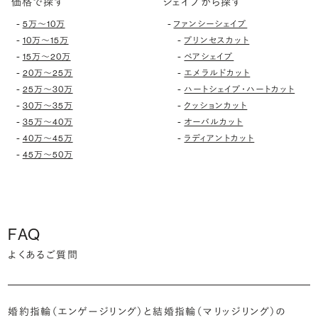
価格で探す
シェイプから探す
-
-
5万〜10万
ファンシーシェイプ
-
-
10万〜15万
プリンセスカット
-
-
15万〜20万
ペアシェイプ
-
-
20万〜25万
エメラルドカット
-
-
25万〜30万
ハートシェイプ・ハートカット
-
-
30万〜35万
クッションカット
-
-
35万〜40万
オーバルカット
-
-
40万〜45万
ラディアントカット
-
45万〜50万
FAQ
よくあるご質問
婚約指輪（エンゲージリング）と結婚指輪（マリッジリング）の