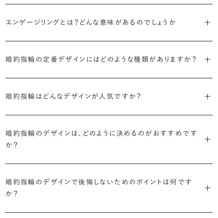
エンゲージリングとは？どんな意味があるのでしょうか
ブライダルリングには婚約指輪と結婚指輪がありますが「エンゲージ
婚約指輪の定番デザインにはどのような種類がありますか？
リング」は婚約指輪の別名です。
婚約指輪のデザインは、大きく5つに分かれます。
「エンゲージリング」は実は和製英語。英語ではEngagement
婚約指輪はどんなデザインが人気ですか？
Ring（エンゲージメントリング）と呼ばれます。
・「ソリティア」
最もよく選ばれているデザインは、主役のダイヤモンド一石をシンプル
主役のダイヤモンド一石をシンプルに留めた最も王道のデザイン。ブ
婚約指輪のデザインは、どのように決めるのがおすすめです
に留めた王道のデザイン「ソリティア」です。
リリアンスプラスでも不動の人気を誇ります。
か？
さらに、指に沿うアームの部分はまっすぐなストレートの形状が、素材
・「サイドストーン」
婚約指輪の決め方としては、以下の4つを意識するのがおすすめで
はプラチナがよく選ばれています。
主役のダイヤモンドの横に小ぶりなメレダイヤモンドでアクセントを添
婚約指輪のデザインで後悔しないためのポイントは何です
す。
えたデザイン。愛らしい雰囲気が楽しめます。
か？
婚約指輪の人気デザインランキングを見る
・順番に絞り込んでみる
・「エタニティ」