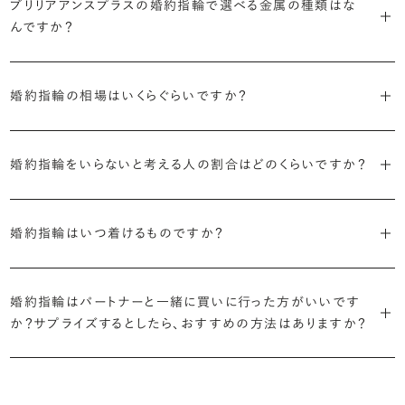
ブリリアアンスプラスの婚約指輪で選べる金属の種類はな
つひとつ心をこめてお作りいたします。基本の納期は4週間前後、素材
ジュエリーの購入は初めてというお客様も多いからこそ、より安心して
迷った場合はショールームでジュエリーコンサルタントにご相談いた
んですか？
やデザインによって5週間ほどお日にちを頂戴する場合がございます。
・業界の当たり前にとらわれない適正価格と透明性
お選びいただくために。在庫を持たない、店舗を過剰に設けないな
だければ、お好みやライフスタイルに合ったデザインをご提案いたし
流通の上流からの仕入れ、余分な在庫を持たない取り組みなどで、従
ど、コストをカットすることで適正価格を実現しています。また、ご用意
ます。
婚約指輪の素材はプラチナ（Pt950）、ゴールド（K18）、プラチナとゴ
詳しくは各デザインの詳細ページをご確認いただくか、ショールームま
来のマージンの大半をカットし、ダイヤモンドの適正価格を実現。一石
しているすべてのデザインとダイヤモンドの価格をサイト上で公開して
婚約指輪の相場はいくらぐらいですか？
ールドを組み合わせたコンビネーションからお選びいただけます。ゴ
でお問い合わせください。
ごとの価格・品質情報もすべて公開しています。
います。
ールドは、イエローゴールド・ピンクゴールド・シャンパンゴールドのご
婚約指輪のおすすめの選び方を詳しく
2026年に発表された全国調査（※）によると婚約指輪の相場は全国
用意がございます。
普段使いしやすいデザインの選び方を詳しく
・婚約指輪に留める一石を自分で選べる
・すべてのダイヤモンドに鑑定書が付属
婚約指輪をいらないと考える人の割合はどのくらいですか？
平均で約43.8万円。30〜40万円未満の範囲で選ぶカップルが18.7%
ダイヤモンド供給元のデータと直接繋がる独自の検索画面で、品質を
婚約指輪の中央にお留めするダイヤモンドには、国内外の最大手鑑
と最も多く、20〜30万円未満、10〜20万円未満が続きます。
デザインによって対応する素材が変わりますので、詳しくは各デザイン
細かく設定し検索が可能です。限られた候補から選ぶのではなく、ま
定機関が発行する信頼性の高い鑑定書が付属いたします。
2026年に発表された全国調査（※）によると、婚約記念品を贈られた
※データ出典：結婚マーケット調査2025
の詳細ページをご覧ください。
だ誰も触れていないダイヤモンドから、品質も価格も納得するあなた
婚約指輪はいつ着けるものですか？
人は67.1%。そのうち婚約指輪を贈られた人は67.9%と、全体の約5
だけの一石を探し婚約指輪をオーダーしていただけます。
・充実したアフターサービス
割が婚約指輪を購入しなかったようです。
ブリリアンスプラスでは適正価格を心がけているため、一般的な相場
プラチナの婚約指輪
一般的に利用頻度が高い、リングのサイズ直しや表面の仕上げ直しな
贈られたその日から、お好みのタイミングで着け始めて問題ありませ
と同程度のご予算でより高品質なダイヤモンドをお選びいただくこと
・鑑定書が付属
どのメンテナンスについては全て永久「無料」保証。その他、万が一に
イエローゴールドの婚約指輪
婚約指輪はパートナーと一緒に買いに行った方がいいです
ん。
婚約指輪は結婚するために必須のものではありませんが、中には「昔
も可能です。
婚約指輪用のすべてのダイヤモンドに、国内外の信頼性の高い鑑定
備えたアフターサービスも永久保証で対応しております。
ピンクゴールドの婚約指輪
か？サプライズするとしたら、おすすめの方法はありますか？
から憧れがあったがパートナーに遠慮して欲しいと言い出せなかっ
機関が発行した鑑定書が付き、品質が保証されます。
シャンパンゴールドの婚約指輪
婚約指輪は婚約期間中だけでなく、結婚後も活躍するジュエリーで
た」というケースもあります。
詳しくはこちら
確かに、最近は「お相手の好きなデザインを確実に選べる」という理由
す。使い方に決まりはありませんが、身内やお友達、知人の結婚式やパ
コンビネーションの婚約指輪
・メレダイヤモンドまでブライダル品質
で、お二人で来店されるケースが一般的になってきています。
ーティなどの特別なシーンはもちろん、日常の場面でも身に着けると
また、婚約記念品を贈った方のうち26.2%が婚約ネックレスを選ぶな