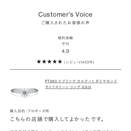
婚約指輪にさらなる華やかさを添える小ぶりなダイヤモンドも、一般的
いう方が増えています。
ど、近年は婚約指輪以外のジュエリーの選択肢にも注目が集まってい
にブライダルで使われる品質以上のもののみを厳選して使用していま
しかし、サプライズで贈り贈られるのも、やはり素敵な経験。ブリリアン
Customer's Voice
ます。
す。輝きの違いをお楽しみください。
スプラスではサプライズでもお相手のご希望を叶えられるよう、ダイヤ
詳しくはこちら
ご購入されたお客様の声
モンドをサプライズで贈りデザインは後から二人で選ぶ『ダイヤモンド
お相手の気持ちに寄り添いながら、お二人にとって後悔のない選択を
わたしたちのダイヤモンドについて
でプロポーズ』というサービスもご用意しています。
検討していただければと思います。
婚約指輪
※データ出典：結婚マーケット調査2025
平均
ぜひお二人らしいスタイルを見つけてみてください。
4.9
| レビュー(1433件)
詳しくはこちら
PT950 スプリング カルテット ダイヤモンド
サイドストーン リング 0.5ct
購入目的：プロポーズ用
こちらの店舗で購入してよかったです。