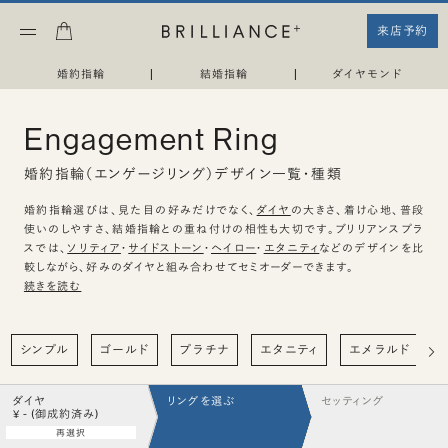
来店予約
婚約指輪
|
結婚指輪
|
ダイヤモンド
Engagement Ring
婚約指輪（エンゲージリング）デザイン一覧・種類
婚約指輪選びは、見た目の好みだけでなく、
ダイヤ
の大きさ、着け心地、普段
使いのしやすさ、結婚指輪との重ね付けの相性も大切です。ブリリアンスプラ
スでは、
ソリティア
・
サイドストーン
・
ヘイロー
・
エタニティ
などのデザインを比
較しながら、好みのダイヤと組み合わせてセミオーダーできます。
続きを読む
シンプル
ゴールド
プラチナ
エタニティ
エメラルド
ダイヤ
リングを選ぶ
セッティング
¥ - (御成約済み)
再選択