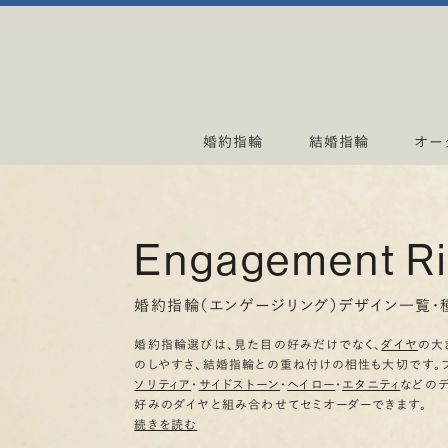
婚約指輪
結婚指輪
オー
Engagement R
婚約指輪（エンゲージリング）デザイン一覧・
婚約指輪選びは、見た目の好みだけでなく、
ダイヤ
の大
のしやすさ、結婚指輪との重ね付けの相性も大切です。
ソリティア
・
サイドストーン
・
ヘイロー
・
エタニティ
などの
好みのダイヤと組み合わせてセミオーダーできます。
続きを読む