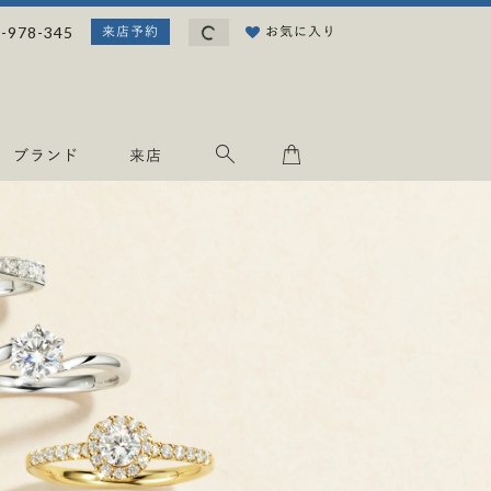
読
-978-345
お気に入り
来店予約
み
込
み
中
.
ブランド
来店
.
.