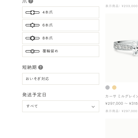
爪
表示商品： ¥203,000
4本爪
6本爪
8本爪
覆輪留め
短納期
おいそぎ対応
発送予定日
カーサ ミルグレイ
¥297,000 〜 ¥315
表示商品： ¥297,000