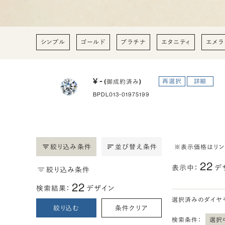
シンプル
ゴールド
プラチナ
エタニティ
エメラ
¥ -
再選択
詳細
(御成約済み)
BPDL013-01975199
絞り込み条件
並び替え条件
※表示価格はリ
22
表示中：
デ
絞り込み条件
22
検索結果：
デザイン
選択済みのダイヤ
絞り込む
条件クリア
検索条件：
選択中