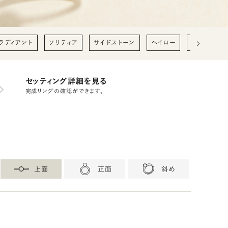
ラディアント
ソリティア
サイドストーン
ヘイロー
0.2ct
0
セッティング詳細を見る
完成リングの確認ができます。
上面
正面
斜め