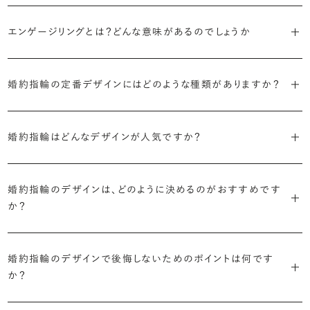
エンゲージリングとは？どんな意味があるのでしょうか
ブライダルリングには婚約指輪と結婚指輪がありますが「エンゲージ
婚約指輪の定番デザインにはどのような種類がありますか？
リング」は婚約指輪の別名です。
婚約指輪のデザインは、大きく5つに分かれます。
「エンゲージリング」は実は和製英語。英語ではEngagement
婚約指輪はどんなデザインが人気ですか？
Ring（エンゲージメントリング）と呼ばれます。
・「ソリティア」
最もよく選ばれているデザインは、主役のダイヤモンド一石をシンプル
主役のダイヤモンド一石をシンプルに留めた最も王道のデザイン。ブ
婚約指輪のデザインは、どのように決めるのがおすすめです
に留めた王道のデザイン「ソリティア」です。
リリアンスプラスでも不動の人気を誇ります。
か？
さらに、指に沿うアームの部分はまっすぐなストレートの形状が、素材
・「サイドストーン」
婚約指輪の決め方としては、以下の4つを意識するのがおすすめで
はプラチナがよく選ばれています。
主役のダイヤモンドの横に小ぶりなメレダイヤモンドでアクセントを添
婚約指輪のデザインで後悔しないためのポイントは何です
す。
えたデザイン。愛らしい雰囲気が楽しめます。
か？
婚約指輪の人気デザインランキングを見る
・順番に絞り込んでみる
・「エタニティ」