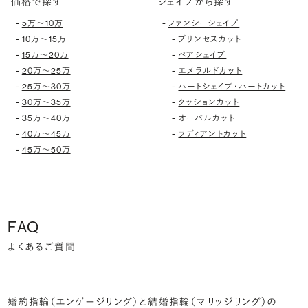
価格で探す
シェイプから探す
-
-
5万〜10万
ファンシーシェイプ
-
-
10万〜15万
プリンセスカット
-
-
15万〜20万
ペアシェイプ
-
-
20万〜25万
エメラルドカット
-
-
25万〜30万
ハートシェイプ・ハートカット
-
-
30万〜35万
クッションカット
-
-
35万〜40万
オーバルカット
-
-
40万〜45万
ラディアントカット
-
45万〜50万
FAQ
よくあるご質問
婚約指輪（エンゲージリング）と結婚指輪（マリッジリング）の