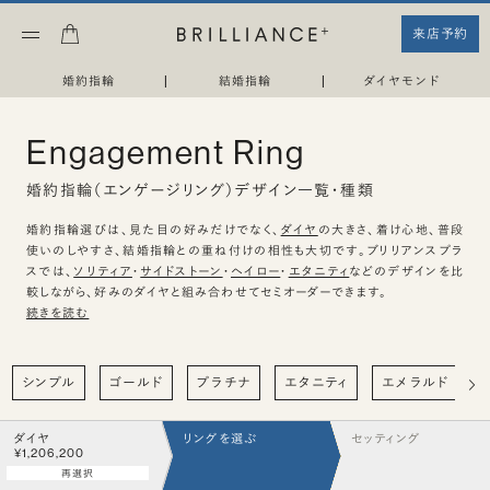
来店予約
婚約指輪
|
結婚指輪
|
ダイヤモンド
Engagement Ring
婚約指輪（エンゲージリング）デザイン一覧・種類
婚約指輪選びは、見た目の好みだけでなく、
ダイヤ
の大きさ、着け心地、普段
使いのしやすさ、結婚指輪との重ね付けの相性も大切です。ブリリアンスプラ
スでは、
ソリティア
・
サイドストーン
・
ヘイロー
・
エタニティ
などのデザインを比
較しながら、好みのダイヤと組み合わせてセミオーダーできます。
続きを読む
シンプル
ゴールド
プラチナ
エタニティ
エメラルド
ダイヤ
リングを選ぶ
セッティング
¥1,206,200
再選択