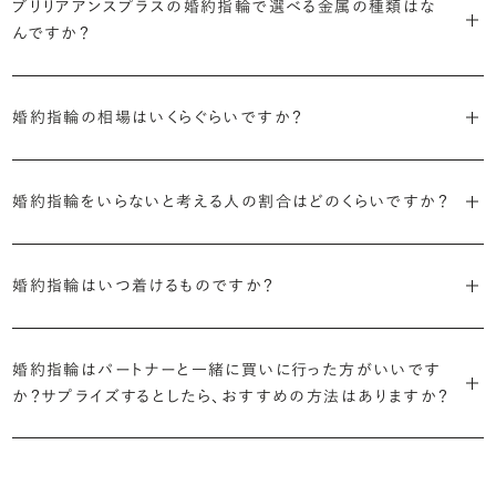
ブリリアアンスプラスの婚約指輪で選べる金属の種類はな
つひとつ心をこめてお作りいたします。基本の納期は4週間前後、素材
ジュエリーの購入は初めてというお客様も多いからこそ、より安心して
迷った場合はショールームでジュエリーコンサルタントにご相談いた
んですか？
やデザインによって5週間ほどお日にちを頂戴する場合がございます。
・業界の当たり前にとらわれない適正価格と透明性
お選びいただくために。在庫を持たない、店舗を過剰に設けないな
だければ、お好みやライフスタイルに合ったデザインをご提案いたし
流通の上流からの仕入れ、余分な在庫を持たない取り組みなどで、従
ど、コストをカットすることで適正価格を実現しています。また、ご用意
ます。
婚約指輪の素材はプラチナ（Pt950）、ゴールド（K18）、プラチナとゴ
詳しくは各デザインの詳細ページをご確認いただくか、ショールームま
来のマージンの大半をカットし、ダイヤモンドの適正価格を実現。一石
しているすべてのデザインとダイヤモンドの価格をサイト上で公開して
婚約指輪の相場はいくらぐらいですか？
ールドを組み合わせたコンビネーションからお選びいただけます。ゴ
でお問い合わせください。
ごとの価格・品質情報もすべて公開しています。
います。
ールドは、イエローゴールド・ピンクゴールド・シャンパンゴールドのご
婚約指輪のおすすめの選び方を詳しく
2026年に発表された全国調査（※）によると婚約指輪の相場は全国
用意がございます。
普段使いしやすいデザインの選び方を詳しく
・婚約指輪に留める一石を自分で選べる
・すべてのダイヤモンドに鑑定書が付属
婚約指輪をいらないと考える人の割合はどのくらいですか？
平均で約43.8万円。30〜40万円未満の範囲で選ぶカップルが18.7%
ダイヤモンド供給元のデータと直接繋がる独自の検索画面で、品質を
婚約指輪の中央にお留めするダイヤモンドには、国内外の最大手鑑
と最も多く、20〜30万円未満、10〜20万円未満が続きます。
デザインによって対応する素材が変わりますので、詳しくは各デザイン
細かく設定し検索が可能です。限られた候補から選ぶのではなく、ま
定機関が発行する信頼性の高い鑑定書が付属いたします。
2026年に発表された全国調査（※）によると、婚約記念品を贈られた
※データ出典：結婚マーケット調査2025
の詳細ページをご覧ください。
だ誰も触れていないダイヤモンドから、品質も価格も納得するあなた
婚約指輪はいつ着けるものですか？
人は67.1%。そのうち婚約指輪を贈られた人は67.9%と、全体の約5
だけの一石を探し婚約指輪をオーダーしていただけます。
・充実したアフターサービス
割が婚約指輪を購入しなかったようです。
ブリリアンスプラスでは適正価格を心がけているため、一般的な相場
プラチナの婚約指輪
一般的に利用頻度が高い、リングのサイズ直しや表面の仕上げ直しな
贈られたその日から、お好みのタイミングで着け始めて問題ありませ
と同程度のご予算でより高品質なダイヤモンドをお選びいただくこと
・鑑定書が付属
どのメンテナンスについては全て永久「無料」保証。その他、万が一に
イエローゴールドの婚約指輪
婚約指輪はパートナーと一緒に買いに行った方がいいです
ん。
婚約指輪は結婚するために必須のものではありませんが、中には「昔
も可能です。
婚約指輪用のすべてのダイヤモンドに、国内外の信頼性の高い鑑定
備えたアフターサービスも永久保証で対応しております。
ピンクゴールドの婚約指輪
か？サプライズするとしたら、おすすめの方法はありますか？
から憧れがあったがパートナーに遠慮して欲しいと言い出せなかっ
機関が発行した鑑定書が付き、品質が保証されます。
シャンパンゴールドの婚約指輪
婚約指輪は婚約期間中だけでなく、結婚後も活躍するジュエリーで
た」というケースもあります。
詳しくはこちら
確かに、最近は「お相手の好きなデザインを確実に選べる」という理由
す。使い方に決まりはありませんが、身内やお友達、知人の結婚式やパ
コンビネーションの婚約指輪
・メレダイヤモンドまでブライダル品質
で、お二人で来店されるケースが一般的になってきています。
ーティなどの特別なシーンはもちろん、日常の場面でも身に着けると
また、婚約記念品を贈った方のうち26.2%が婚約ネックレスを選ぶな