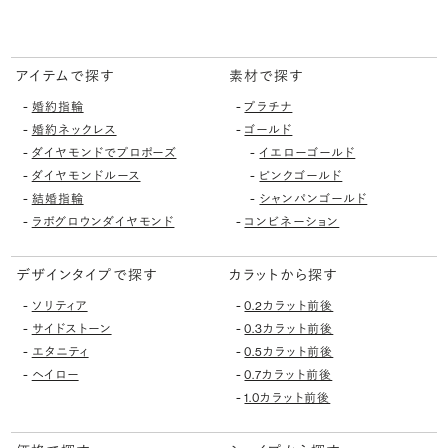
アイテムで探す
素材で探す
-
-
婚約指輪
プラチナ
-
-
婚約ネックレス
ゴールド
-
-
ダイヤモンドでプロポーズ
イエローゴールド
-
-
ダイヤモンドルース
ピンクゴールド
-
-
結婚指輪
シャンパンゴールド
-
-
ラボグロウンダイヤモンド
コンビネーション
デザインタイプで探す
カラットから探す
-
-
ソリティア
0.2カラット前後
-
-
サイドストーン
0.3カラット前後
-
-
エタニティ
0.5カラット前後
-
-
ヘイロー
0.7カラット前後
-
1.0カラット前後