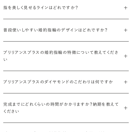
3つのポイントがあります。
まずはデザインの種類（ソリティア／サイドストーン／エタニティ等）を
リングに沿ってダイヤモンドが並ぶ華やかなデザイン。“永遠”を意味す
指を美しく見せるラインはどれですか？
絞り、次にアームのフォルム（ストレート／ウェーブ／V字）と素材（プ
るという点でも人気があります。
1つ目は結婚指輪との重ね付けを想定してデザインを選ぶこと、2つ目
ラチナ／ゴールド）を選ぶ流れがスムーズです。
S字やV字などを描く「ウェーブ」のデザインだと、より指が長く美しく
はライフスタイルに合った普段使いのしやすさを確認すること、3つ目
・「パヴェ」
普段使いしやすい婚約指輪のデザインはどれですか？
見えやすいと言われています。
は実物を指に着けて見え方を確かめることです。
・年齢を重ねても似合うリングを目指す
リングに小粒のダイヤモンドを敷き詰めた豪華で存在感あるデザイ
流行に左右されないデザインであること、そして年齢を重ねた手にも
ン。手元にしっかりと存在感を添えてくれます。
ダイヤモンドを留める爪の高さを低めにすることで、日常使いしやすく
しかし、指を美しく見せるデザインはその人の手の骨格によって変わっ
ブリリアンスプラスのショールームでは、すべてのデザインを、心ゆく
似合う適度なボリュームがあることが理想的です。
プリリアンスプラスの婚約指輪の特徴について教えてくださ
なります。ブリリアンスプラスでは、普段の生活の中でも婚約指輪を楽
てきます。ぜひ、所要時間30秒のブリリアンスプラスオリジナル診断を
までじっくりと試着していただけます。
・「ヘイロー」
い
しく身に着けていただけるよう、全てのデザインが高さを抑えて作られ
活用して、ご自身にぴったりのラインを探してみてください。
・着用シーンを想像して選ぶ
主役のダイヤモンドの輪郭をメレダイヤモンドで取り囲んだデザイン。
ています。
日常的に身に着けたいのか、お出かけの時だけ身に着けたいのか
ショールームで婚約指輪を試着する
華やかなデザインをお好みの方から非常に人気です。
・自分で組み合わせるオーダーメイド
で、適したデザインは変わってきます。普段使いの頻度が多ければ引っ
婚約指輪診断を試してみる
ブリリアンスプラスのダイヤモンドのこだわりは何ですか
ブリリアンスプラスではすべての婚約指輪をリングデザインとダイヤ
より洋服への引っかかりへの心配を少なくしたい場合は、爪を使わず
掛かりにくさに配慮されていたり、ダイヤモンドの大きさ自体も控えめ
ブリリアンスプラスでは70種類以上のデザインからお好みの1本をお
モンドを自由に組み合わせる、オーダーメイドでお作りしています。
地金でダイヤモンドを包み込むように留める「覆輪留め」もおすすめ
な方が、扱いやすく活躍の頻度も高まるかもしれません。
選びいただけます。
・国内有数の多彩なラインナップ
30,000個以上のダイヤモンドの中からお好みの1石を選び、70種類
です。
完成までにどれくらいの時間がかかりますか？納期を教えて
種類、品質、価格に至るまで、あらゆる価値観に合う多様なダイヤモン
以上のデザインと組み合わせて、世界に一つの婚約指輪を製作できま
・何を重要視するか明確にする
ください
ドをご用意しています。一般的な天然のラウンドシェイプだけでも3万
す。
迷った場合はショールームでジュエリーコンサルタントにぜひご相談
デザインで譲れないポイント、ダイヤモンドの品質で大切にしたいこと
個以上。選択肢が多いからこそ、お一人おひとりに最適なご提案がで
ください。お好みやライフスタイルを丁寧にヒアリングしながら、たくさ
などがはっきりするほど、理想の婚約指輪が探しやすくなります。
ブリリアンスプラスの婚約指輪は、ご注文ごとに熟練の宝飾職人が一
きます。
・誠実で透明性の高い価格設定
ん身に着けたいと思えるとっておきのデザインをご提案いたします。