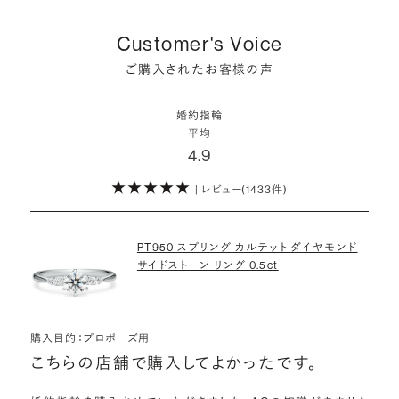
婚約指輪にさらなる華やかさを添える小ぶりなダイヤモンドも、一般的
いう方が増えています。
ど、近年は婚約指輪以外のジュエリーの選択肢にも注目が集まってい
にブライダルで使われる品質以上のもののみを厳選して使用していま
しかし、サプライズで贈り贈られるのも、やはり素敵な経験。ブリリアン
Customer's Voice
ます。
す。輝きの違いをお楽しみください。
スプラスではサプライズでもお相手のご希望を叶えられるよう、ダイヤ
詳しくはこちら
ご購入されたお客様の声
モンドをサプライズで贈りデザインは後から二人で選ぶ『ダイヤモンド
お相手の気持ちに寄り添いながら、お二人にとって後悔のない選択を
わたしたちのダイヤモンドについて
でプロポーズ』というサービスもご用意しています。
検討していただければと思います。
婚約指輪
※データ出典：結婚マーケット調査2025
平均
ぜひお二人らしいスタイルを見つけてみてください。
4.9
| レビュー(1433件)
詳しくはこちら
PT950 スプリング カルテット ダイヤモンド
サイドストーン リング 0.5ct
購入目的：プロポーズ用
こちらの店舗で購入してよかったです。