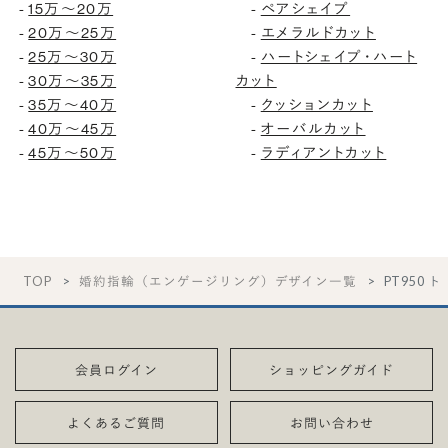
-
15万〜20万
-
ペアシェイプ
-
20万〜25万
-
エメラルドカット
-
25万〜30万
-
ハートシェイプ・ハート
-
30万〜35万
カット
-
35万〜40万
-
クッションカット
-
40万〜45万
-
オーバルカット
-
45万〜50万
-
ラディアントカット
TOP
婚約指輪（エンゲージリング）デザイン一覧
PT950 
会員ログイン
ショッピングガイド
よくあるご質問
お問い合わせ