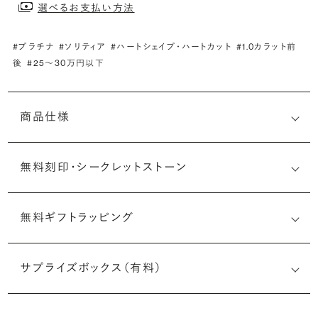
選べるお支払い方法
#プラチナ
#ソリティア
#ハートシェイプ・ハートカット
#1.0カラット前
後
#25〜30万円以下
商品仕様
無料刻印・
シークレットストーン
無料ギフトラッピング
刻印メッセージ：アルファベット6文字まで刻印可能
婚約指輪の内側にお二人のイニシャルや記念日を無料で刻
サプライズボックス（有料）
印することができます。注文前だけでなく購入後の刻印も、
リングに初めて施す初回の刻印は、無料にて承ります（デザ
インによって刻印可能な文字数が異なる場合があります。詳