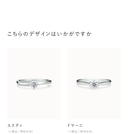
こちらのデザインはいかがですか
プ
〜（
エスティ
ドマーニ
〜（税込／枠代のみ）
〜（税込／枠代のみ）