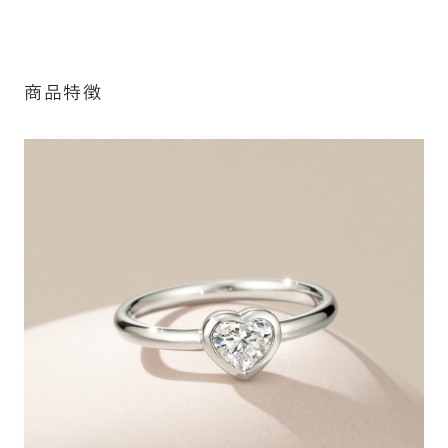
細は「商品仕様」欄をご確認ください）。
※最大・最小サイズを超えたお直しが難し
詳しく見る
いデザインがございます。詳細はお問い合
わせください
商品特徴
アフターサービス詳細
シークレットストーン：指輪の内側に留める宝石のこ
と
指輪の内側に、誕生石やピンクダイヤモンドなど、お好みの
宝石を選んでセッティングすることができます。ショッピング
カート画面で、お好みの宝石をお選びください (有料)。
詳しく見る