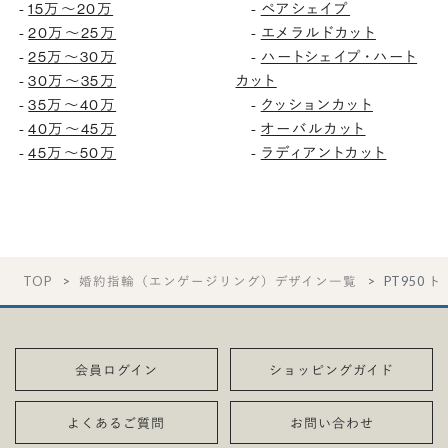
-
15万〜20万
-
ペアシェイプ
-
20万〜25万
-
エメラルドカット
-
25万〜30万
-
ハートシェイプ・ハート
-
30万〜35万
カット
-
35万〜40万
-
クッションカット
-
40万〜45万
-
オーバルカット
-
45万〜50万
-
ラディアントカット
TOP
婚約指輪（エンゲージリング）デザイン一覧
PT950 
会員ログイン
ショッピングガイド
よくあるご質問
お問い合わせ