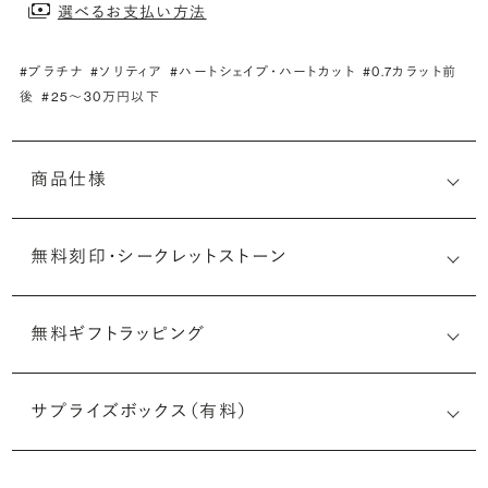
選べるお支払い方法
#プラチナ
#ソリティア
#ハートシェイプ・ハートカット
#0.7カラット前
後
#25〜30万円以下
商品仕様
無料刻印・
シークレットストーン
無料ギフトラッピング
刻印メッセージ：アルファベット6文字まで刻印可能
婚約指輪の内側にお二人のイニシャルや記念日を無料で刻
サプライズボックス（有料）
印することができます。注文前だけでなく購入後の刻印も、
リングに初めて施す初回の刻印は、無料にて承ります（デザ
インによって刻印可能な文字数が異なる場合があります。詳