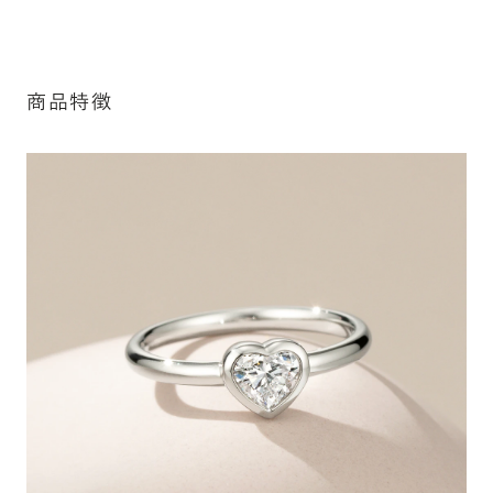
細は「商品仕様」欄をご確認ください）。
※最大・最小サイズを超えたお直しが難し
詳しく見る
いデザインがございます。詳細はお問い合
わせください
商品特徴
アフターサービス詳細
シークレットストーン：指輪の内側に留める宝石のこ
と
指輪の内側に、誕生石やピンクダイヤモンドなど、お好みの
宝石を選んでセッティングすることができます。ショッピング
カート画面で、お好みの宝石をお選びください (有料)。
詳しく見る