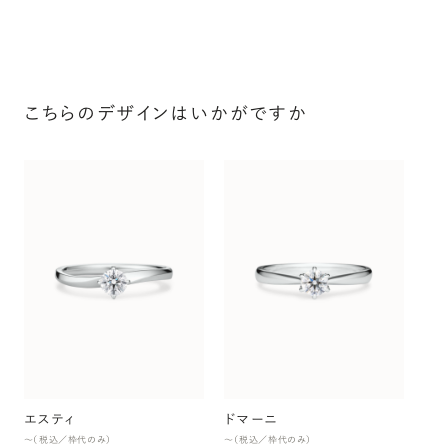
こちらのデザインはいかがですか
プ
〜（
エスティ
ドマーニ
〜（税込／枠代のみ）
〜（税込／枠代のみ）