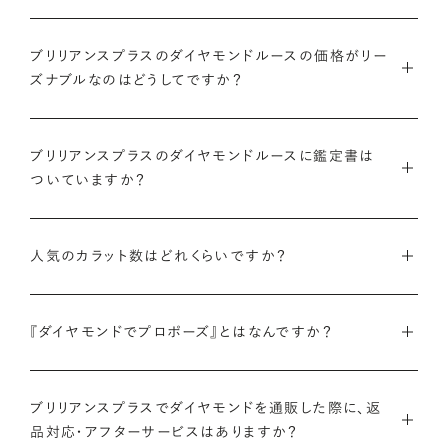
ブリリアンスプラスのダイヤモンドルースの価格がリー
ズナブルなのはどうしてですか？
インターネットを活用し自社オンラインストアからお客様に直接
お届けすることで、中間マージンを大幅に省き、最適な価格と豊
ブリリアンスプラスのダイヤモンドルースに鑑定書は
ついていますか？
富なバリエーションを実現しています。
弊社サイトの
検索画面
すべてのダイヤモンドには、国内外の最
ご予算はそのままに、想像以上の品質のダイヤモンドを。特別な
大手鑑定機関（第三者鑑定機関）が発行した鑑定書（ダイヤモン
人気のカラット数はどれくらいですか？
想いを託すのにふさわしい高品質な輝きを、多くの方にご提供
ドグレーディングレポート）が付属します。
します。
ブリリアンスプラスでは、華やかな存在感と日常使いのしやす
さを兼ね備えた0.300〜0.399カラットが人気ですが、最近で
『ダイヤモンドでプロポーズ』とはなんですか？
さらに、ブリリアンスプラスでは自社で検査を実施し、独自に設
詳しくはこちら
は1.000カラット以上の存在感のあるダイヤモンドへの注目も
けた厳格な品質基準をクリアしたダイヤモンドのみをお届けい
ダイヤモンドのルース（裸石）だけでサプライズプロポーズをし、
高まっています。
たします。
成功したらパートナーと一緒に婚約指輪やネックレスのデザイ
ブリリアンスプラスでダイヤモンドを通販した際に、返
品対応・アフターサービスはありますか？
ンを選ぶ、新しいプロポーズの形です。
ブリリアンスプラスのダイヤモンド人気ランキングを見る
鑑定書について