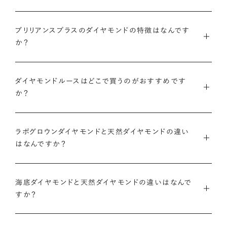
ブリリアンスプラスでは安心してご購入いただけるように30日
ブリリアンスプラスでは豊富なバリエーションのダイヤモンドを
間の返品保証を設けています。
ブリリアンスプラスのダイヤモンドの特徴はなんです
また、ブリリアンスプラスではお相手のお誕生日など、思い入れ
ご用意しているため、思い出の日にちなんだカラット数のダイヤ
か？
のある日付にちなんだカラット数にする『アニバーサリーダイヤ
モンドや、ペアシェイプやエメラルドカットなどお相手の印象に
また、ブリリアンスプラスでジュエリーに仕立てた後には「リン
モンド』という選び方も人気です。
あったフォルムの一石をお選びいただくことも可能です。
・国内有数の多彩なラインナップ
グのサイズ直し」や「石の留め直し」など、商品ご購入後も末永く
種類、品質、価格に至るまで、あらゆる価値観に合う多様なダイ
ダイヤモンドルースはどこで買うのがおすすめです
愛用いただけるよう、充実したアフターケアサービスもご用意し
アニバーサリーダイヤモンドについて
ダイヤモンドでプロポーズについて
か？
ヤモンドをご用意しています。一般的な天然のラウンドシェイプ
ております。
だけでも3万個以上。選択肢が多いからこそ、お一人おひとりに
ダイヤモンドを購入する際には、次のような条件を満たすブラン
最適なご提案ができます。
※修理対象はブリリアンスプラスの商品のみとなります
また、ブリリアンスプラスではより華やかなダイヤモンドでのプ
ドや店舗を選ぶことをおすすめします。
ラボグロウンダイヤモンドと天然ダイヤモンドの違い
※商品の種類や状態などにより、サービスを承れない場合がご
ロポーズを叶えるために、オリジナルのギフトボックスの『サプ
はなんですか？
・業界の当たり前にとらわれない適正価格と透明性
ざいます。予めご了承ください
ライズボックス』もご用意しております。
・鑑定書が付属する
流通の上流からの仕入れ、余分な在庫を持たない取り組みなど
ラボグロウンダイヤモンドと天然のダイヤモンドの大きな違いは
大切なダイヤモンドだからこそ、鑑定書で品質を保証されている
で、従来のマージンの大半をカットし、ダイヤモンドの適正価格
サプライズボックスとは
アフターサービスについて
「生み出される環境」と「生成されるまでにかかる時間」です。
海底ダイヤモンドと天然ダイヤモンドの違いはなんで
ことは非常に重要です。鑑定書はブランドや店舗が独自に発行
を実現。一石ごとの価格・品質情報もすべて公開しています。
すか？
するものではなく、信頼のおける第三者鑑定機関によって発行
ラボグロウンダイヤモンドは研究所（ラボ）で生成され、必要とさ
されたものの方が、より安心感が高まります。
・婚約指輪・婚約ネックレスに留める一石を自分で選べる
天然ダイヤモンドは鉱山より採掘されます。一方でブリリアンス
れる期間は数週間です。対して天然のダイヤモンドは、長い年月
ダイヤモンド供給元のデータと直接繋がる独自の検索画面で、