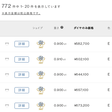
772
1~ 20
件中
件を表示しています
クラリティ
(透明度)
※表示金額は税込価格です。
VS2
VS1
VVS2
VVS1
IF
FL
シェイプ
重さ
ダイヤのみ価格
色
カット
(輝き)
0.900
¥582,700
E
詳細
ct
Excellent
3EX
H&C EX
3EX H&C
0.910
¥602,100
E
詳細
ct
鑑定機関
米国宝石学会：GIA
中央宝石研究所：CGL
0.900
¥644,100
E
詳細
ct
研磨状態
対称性
VERY GOOD
VERY GOOD
0.900
¥657,100
E
詳細
ct
EXCELLENT
EXCELLENT
蛍光性
0.900
¥673,200
E
詳細
ct
NONE
FAINT