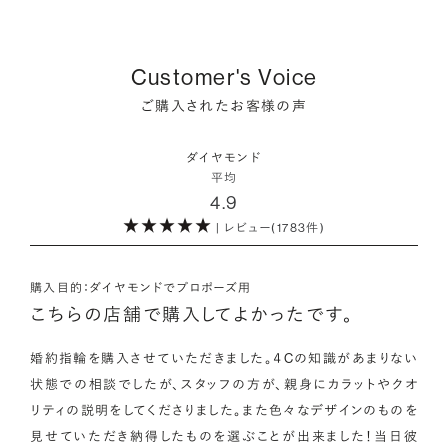
プラスで取り扱っている海底ダイヤモンドは、鉱山から雨風など
をかけて地中で育まれたものです。
・保証がある
品質を細かく設定し検索が可能です。限られた候補から選ぶの
により削られたダイヤモンド原石が何千年もかけ海底までたど
万が一、鑑定書の内容が違っているなどした際に、返品や交換
ではなく、まだ誰も触れていないダイヤモンドから、品質も価格
り着き、それをプロのダイバーが採取します。
どちらも単一元素（炭素）で出来ているため、物理的にも光学的
が可能かも確認しておきたいポイントです。
Customer's Voice
も納得するあなただけの一石を探し婚約指輪・婚約ネックレス
にも同じ特性を持っており、同等の輝きを放ちます。
をオーダーしていただけます。
ご購入されたお客様の声
海底ダイヤモンドは、環境負荷とスタッフの安全に配慮した採
・取り扱いの品質が希望と合っている
取方法が採用されている「地球と人へのやさしさ」そして「高い
ダイヤモンドの品質に正解はありません。すべてにおいて最高
詳しくはこちら
・鑑定書が付属
ダイヤモンド
希少性」が特徴です。
級の水準を求める方もいらっしゃれば、予算を最大限にいかす
平均
婚約指輪用のすべてのダイヤモンドに、国内外の信頼性の高い
4.9
ためにカラットなど特定の品質に重点を置き選びたい方もいら
鑑定機関が発行した鑑定書が付き、品質が保証されます。
また海底ダイヤモンドには品質鑑定書とは別に、ダイヤモンド
っしゃいます。ブランドや店舗で扱っているダイヤモンドの品質
| レビュー(1783件)
の採取場所が記載された独自の証明書が付属します。
範囲や選択の自由度が、ご自身の求めている方向性と合致して
・メレダイヤモンドまでブライダル品質
いることで、より満足度の高い決断ができるはずです。
婚約指輪にさらなる華やかさを添える小ぶりなダイヤモンドも、
購入目的：ダイヤモンドでプロポーズ用
詳しくはこちら
一般的にブライダルで使われる品質以上のもののみを厳選して
こちらの店舗で購入してよかったです。
・希望に寄り添う提案を受けられる
使用しています。輝きの違いをお楽しみください。
ただ売れ筋をおすすめするのではなく、ご自身の希望やニーズ
婚約指輪を購入させていただきました。４Cの知識があまりない
を踏まえて最適な提案をしてくれる店舗を選べると、心から納得
状態での相談でしたが、スタッフの方が、親身にカラットやクオ
わたしたちのダイヤモンドについて
できるダイヤモンド選びにつながります。
リティの説明をしてくださりました。また色々なデザインのものを
見せていただき納得したものを選ぶことが出来ました！当日彼