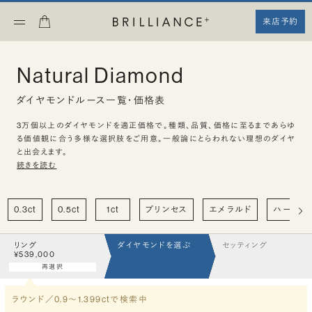
来店予約
Natural Diamond
ダイヤモンドルース一覧・価格表
3万個以上のダイヤモンドを適正価格で。種類、品質、価格に至るまであらゆ
る価値観に合う多様な選択肢をご用意。一般論にとらわれない理想のダイヤ
と出会えます。
続きを読む
0.3ct
0.5ct
1ct
プリンセス
エメラルド
ハート
リング
ダイヤモンドを選ぶ
セッティング
¥539,000
再選択
ラウンド／0.9〜1.399ct
で検索中