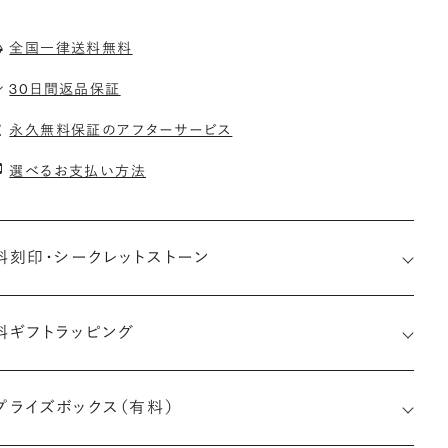
全国一律送料無料
30日間返品保証
永久無料保証のアフターサービス
選べるお支払い方法
料刻印・
シークレットストーン
料ギフトラッピング
印メッセージ：アルファベット6文字まで刻印可能
約指輪の内側にお二人のイニシャルや記念日を無料で刻印する
プライズボックス（有料）
とができます。注文前だけでなく購入後の刻印も、リングに初めて
す初回の刻印は、無料にて承ります（デザインによって刻印可能