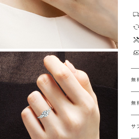
無
無
刻
婚
サ
こ
施