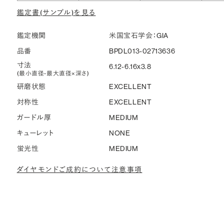
鑑定書(サンプル)を見る
鑑定機関
米国宝石学会：GIA
品番
BPDL013-02713636
寸法
6.12-6.16x3.8
(最小直径-最大直径×深さ)
研磨状態
EXCELLENT
対称性
EXCELLENT
ガードル厚
MEDIUM
キューレット
NONE
蛍光性
MEDIUM
ダイヤモンドご成約について注意事項