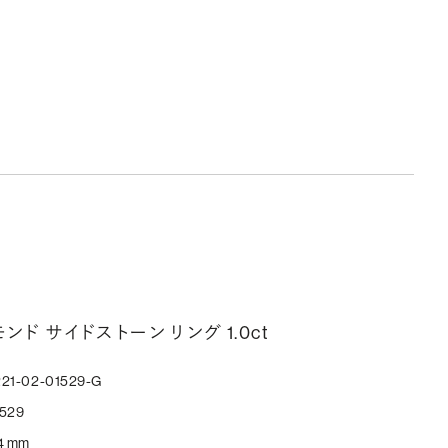
文字数が異なる場合があります。詳細は「商品仕様」欄をご確認く
い）。
しく見る
ークレットストーン：指輪の内側に留める宝石のこと
輪の内側に、誕生石やピンクダイヤモンドなど、お好みの宝石を
んでセッティングすることができます。ショッピングカート画面で、
好みの宝石をお選びください (有料)。
しく見る
モンド サイドストーン リング 1.0ct
21-02-01529-G
529
4 mm