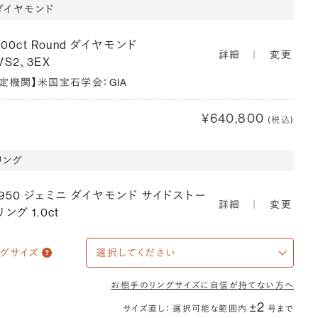
ダイヤモンド
900ct Round ダイヤモンド
詳細
｜
変更
VS2、3EX
鑑定機関】米国宝石学会：GIA
¥640,800
(税込)
リング
T950 ジェミニ ダイヤモンド サイドストー
詳細
｜
変更
リング 1.0ct
ングサイズ
お相手のリングサイズに自信が持てない方へ
±2
サイズ直し： 選択可能な範囲内
号まで