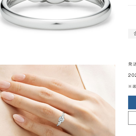
発
20
※