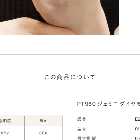
な
ださ
詳
シ
指
この商品について
選
お
詳
PT950 ジェミニ ダイヤ
品番
E2
透明度
輝き
型番
01
VS2
3EX
最大幅 縦
6.