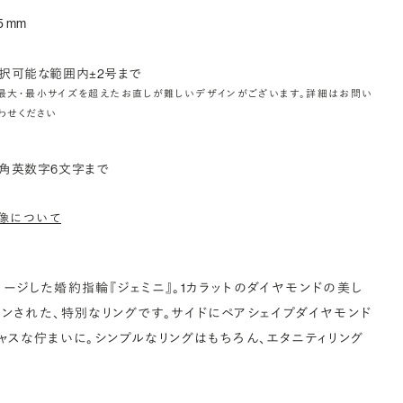
5 mm
択可能な範囲内±2号まで
最大・最小サイズを超えたお直しが難しいデザインがございます。詳細はお問い
わせください
角英数字6文字まで
像について
ージした婚約指輪『ジェミニ』。1カラットのダイヤモンドの美し
ンされた、特別なリングです。サイドにペアシェイプダイヤモンド
ャスな佇まいに。シンプルなリングはもちろん、エタニティリング
。