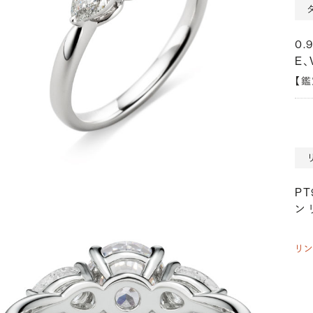
0.
E、
【
P
ン 
リ