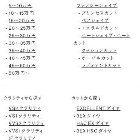
5〜10万円
ファンシーシェイプ
-
-
10〜15万円
プリンセスカット
-
-
15〜20万円
ペアシェイプ
-
-
20〜25万円
エメラルドカット
-
-
25〜30万円
ハートシェイプ・ハート
-
-
30〜35万円
カット
-
35〜40万円
クッションカット
-
-
40〜45万円
オーバルカット
-
-
45〜50万円
ラディアントカット
-
-
50万円〜
-
クラリティから探す
カットから探す
VS2 クラリティ
EXCELLENT ダイヤ
-
-
VS1 クラリティ
3EX ダイヤ
-
-
VVS2 クラリティ
H&C EX ダイヤ
-
-
VVS1 クラリティ
3EX H&C ダイヤ
-
-
IF クラリティ
-