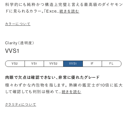
科学的にも純粋かつ構造上完璧と言える最高級のダイヤモン
ドに見られるカラー。「Exce
…
続きを読む
カラーについて
Clarity（透明度）
VVS1
VS2
VS1
VVS2
VVS1
IF
FL
肉眼で欠点は確認できない、非常に優れたグレード
極々わずかな内包物を指します。 熟練の鑑定士が10倍に拡大
して確認しても判別は極めて
…
続きを読む
クラリティについて