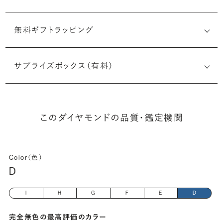
無料ギフトラッピング
6531708772
サプライズボックス（有料）
(長さx幅×深さ)
このダイヤモンドの品質・鑑定機関
Color（色）
D
I
H
G
F
E
D
完全無色の最高評価のカラー