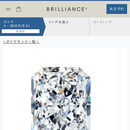
来店予約
ダイヤ
リングを選ぶ
セッティング
¥ - (御成約済み)
再選択
< ダイヤモンド一覧へ