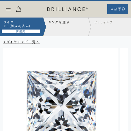
来店予約
ダイヤ
リングを選ぶ
セッティング
¥ - (御成約済み)
再選択
< ダイヤモンド一覧へ