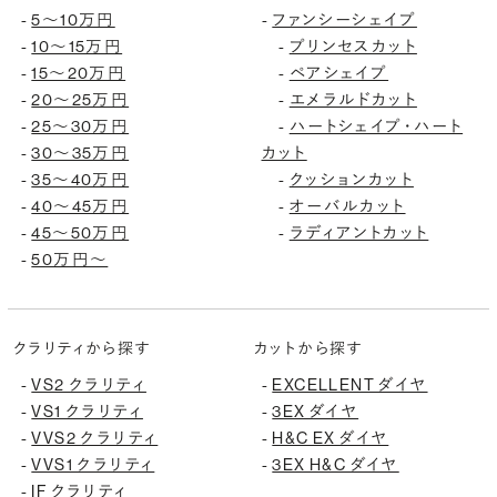
5〜10万円
ファンシーシェイプ
-
-
10〜15万円
プリンセスカット
-
-
15〜20万円
ペアシェイプ
-
-
20〜25万円
エメラルドカット
-
-
25〜30万円
ハートシェイプ・ハート
-
-
30〜35万円
カット
-
35〜40万円
クッションカット
-
-
40〜45万円
オーバルカット
-
-
45〜50万円
ラディアントカット
-
-
50万円〜
-
クラリティから探す
カットから探す
VS2 クラリティ
EXCELLENT ダイヤ
-
-
VS1 クラリティ
3EX ダイヤ
-
-
VVS2 クラリティ
H&C EX ダイヤ
-
-
VVS1 クラリティ
3EX H&C ダイヤ
-
-
IF クラリティ
-