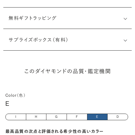
無料ギフトラッピング
6532686270
サプライズボックス（有料）
(長さx幅×深さ)
このダイヤモンドの品質・鑑定機関
Color（色）
E
I
H
G
F
E
D
最高品質の次点と評価される希少性の高いカラー