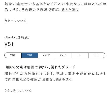
熟練の鑑定士でも基準となる石との比較なしにはほとんど無
色に見え、その違いを肉眼で確認
…
続きを読む
カラーについて
Clarity（透明度）
VS1
VS2
VS1
VVS2
VVS1
IF
FL
肉眼で欠点は確認できない、優れたグレード
極わずかな内包物を指します。 熟練の鑑定士が10倍に拡大し
て内包物などの確認が困難な
…
続きを読む
クラリティについて