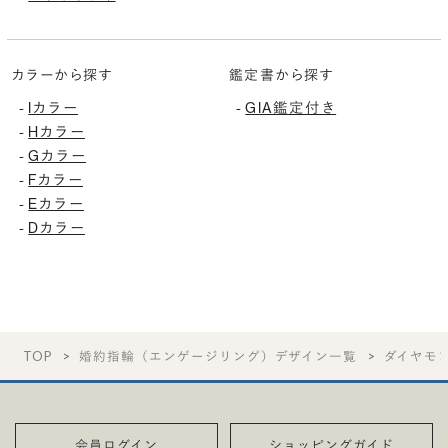
カラーから探す
鑑定書から探す
Iカラー
GIA鑑定付き
-
-
Hカラー
-
Gカラー
-
Fカラー
-
Eカラー
-
Dカラー
-
TOP
婚約指輪（エンゲージリング）デザイン一覧
ダイヤモ
会員ログイン
ショッピングガイド