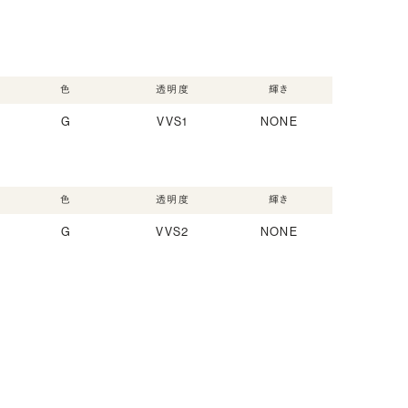
色
透明度
輝き
G
VVS1
NONE
色
透明度
輝き
G
VVS2
NONE