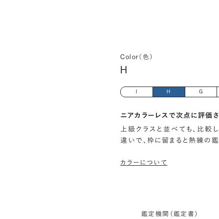
Color（色）
H
I
H
G
ニアカラーレスで次点に評価さ
上級クラスと並べても、比較
違いで、枠に留まると熟練の
カラーについて
鑑定機関（鑑定書）