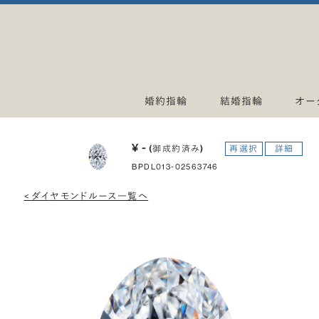
婚約指輪
結婚指輪
オー
¥ -
(御成約済み)
再選択
詳細
BPDL013-02563746
< ダイヤモンドルース一覧へ