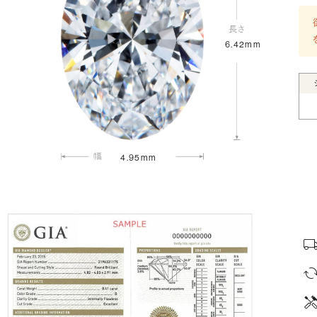
6.42mm
4.95mm