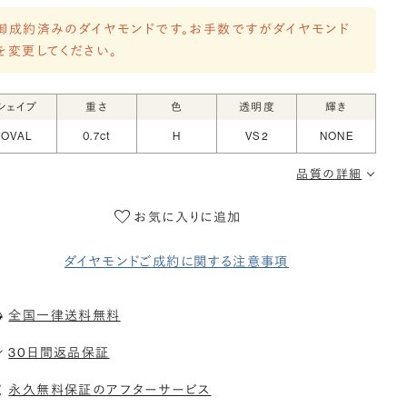
御成約済みのダイヤモンドです。お手数ですがダイヤモンド
を変更してください。
シェイプ
重さ
色
透明度
輝き
OVAL
0.7ct
H
VS2
NONE
品質の詳細
お気に入りに追加
ダイヤモンドご成約に関する注意事項
全国一律送料無料
30日間返品保証
永久無料保証のアフターサービス