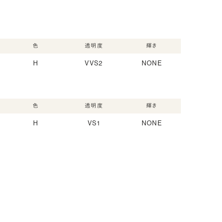
色
透明度
輝き
H
VVS2
NONE
色
透明度
輝き
H
VS1
NONE