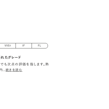
VVS1
IF
FL
優れたグレード
でも次点の評価を指します。熟
内
…
続きを読む