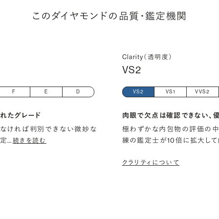
このダイヤモンドの品質・鑑定機関
Clarity（透明度）
VS2
F
E
D
VS2
VS1
VVS2
れたグレード
肉眼で欠点は確認できない、
しなければ判別できない微妙な
極わずかな内包物の評価の中
鑑定
…
練の鑑定士が10倍に拡大して
続きを読む
クラリティについて