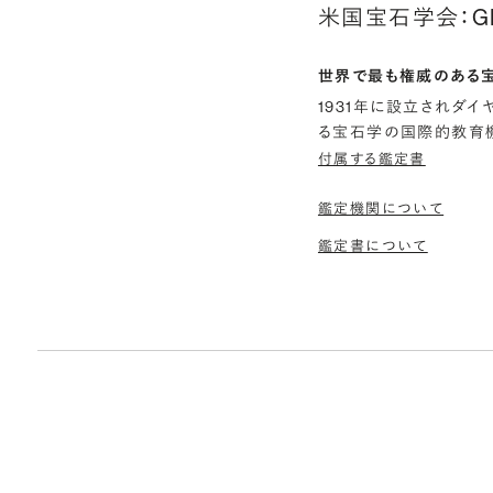
米国宝石学会：G
世界で最も権威のある
1931年に設立されダ
る宝石学の国際的教育機
付属する鑑定書
鑑定機関について
鑑定書について