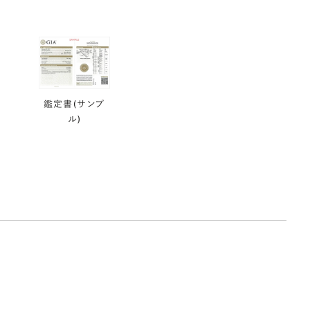
鑑定書(サンプ
ル)