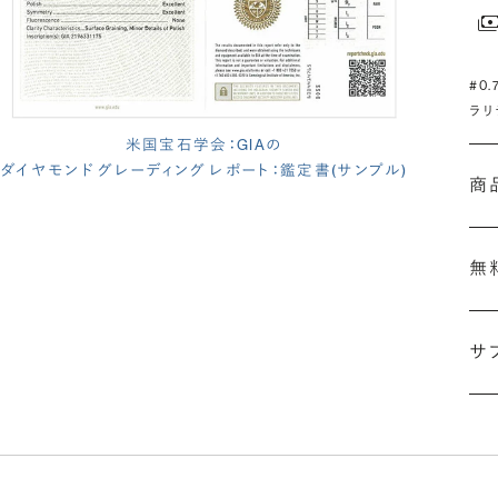
#0
ラリ
米国宝石学会：GIAの
ダイヤモンド グレーディング レポート：鑑定書(サンプル)
商
無
サ
(長