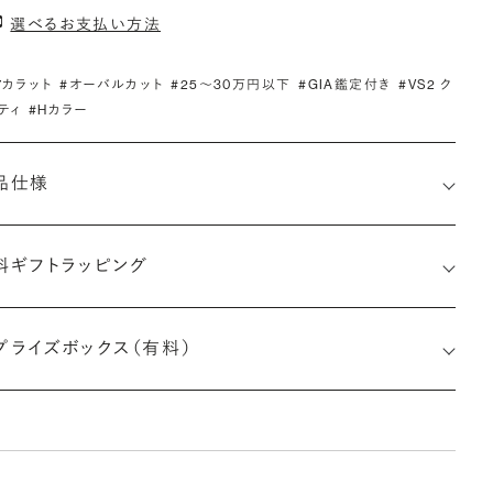
選べるお支払い方法
.7カラット
#オーバルカット
#25〜30万円以下
#GIA鑑定付き
#VS2 ク
ティ
#Hカラー
品仕様
料ギフトラッピング
6532619904
プライズボックス（有料）
さx幅×深さ)