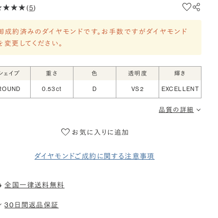
(
5
)
御成約済みのダイヤモンドです。お手数ですがダイヤモンド
を変更してください。
シェイプ
重さ
色
透明度
輝き
ROUND
0.53ct
D
VS2
EXCELLENT
品質の詳細
お気に入りに追加
ダイヤモンドご成約に関する注意事項
全国一律送料無料
30日間返品保証