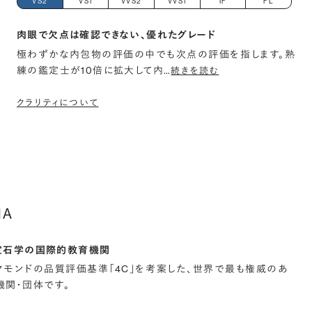
VS2
VS1
VVS2
VVS1
IF
FL
肉眼で欠点は確認できない、優れたグレード
極わずかな内包物の評価の中でも次点の評価を指します。熟
練の鑑定士が10倍に拡大して内
…
続きを読む
クラリティについて
IA
宝石学の国際的教育機関
イヤモンドの品質評価基準「4C」を考案した、世界で最も権威のあ
関・団体です。