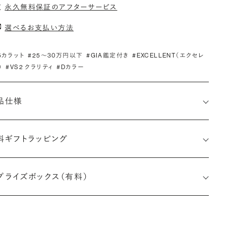
永久無料保証のアフターサービス
選べるお支払い方法
.5カラット
#25〜30万円以下
#GIA鑑定付き
#EXCELLENT（エクセレ
）
#VS2 クラリティ
#Dカラー
品仕様
料ギフトラッピング
6535393239
プライズボックス（有料）
小直径-最大直径×深さ)