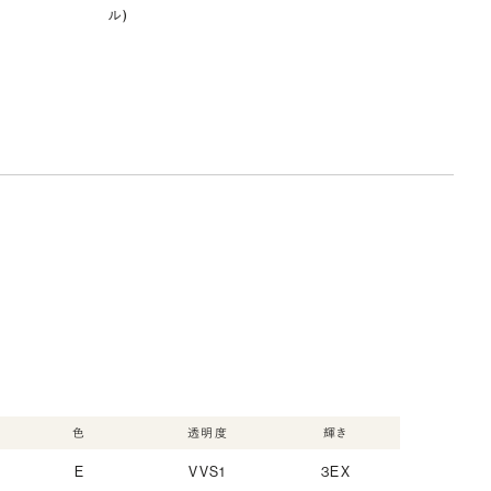
ル)
色
透明度
輝き
E
VVS1
3EX