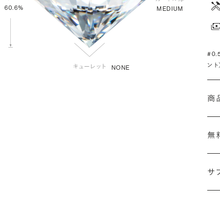
60.6%
MEDIUM
#0
ント
NONE
商
無
サ
(最