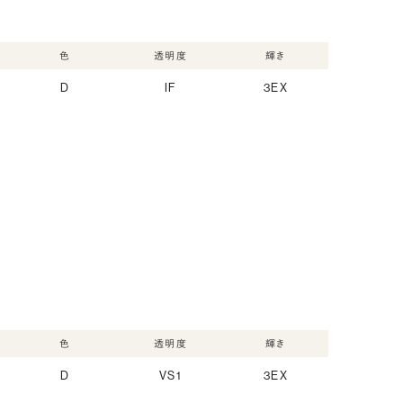
色
透明度
輝き
D
IF
3EX
色
透明度
輝き
D
VS1
3EX