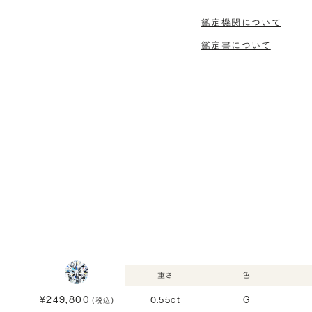
鑑定機関について
鑑定書について
重さ
色
¥249,800
0.55ct
G
(税込)