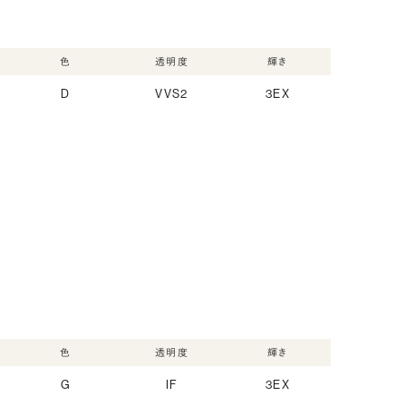
色
透明度
輝き
D
VVS2
3EX
色
透明度
輝き
G
IF
3EX