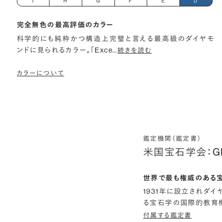
I
H
G
F
E
D
完全無色の最高評価のカラー
科学的にも純粋かつ構造上完璧と言える最高級のダイヤモ
ンドに見られるカラー。「Exce
…
続きを読む
カラーについて
鑑定機関（鑑定書）
米国宝石学会：G
世界で最も権威のある
1931年に設立されダ
る宝石学の国際的教育機
付属する鑑定書