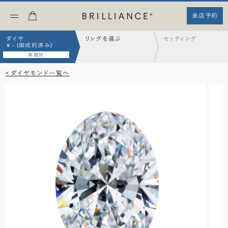
来店予約
ダイヤ
リングを選ぶ
セッティング
¥ - (御成約済み)
再選択
< ダイヤモンド一覧へ