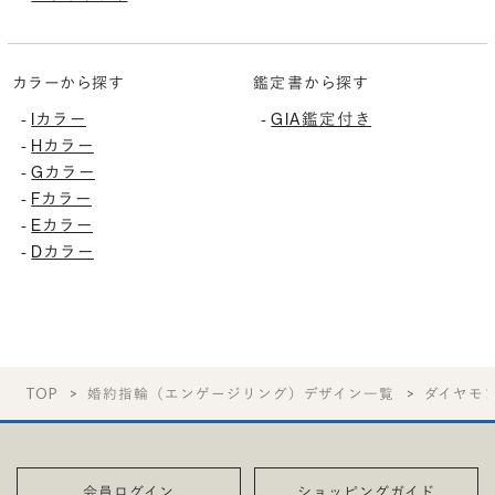
カラーから探す
鑑定書から探す
Iカラー
GIA鑑定付き
-
-
Hカラー
-
Gカラー
-
Fカラー
-
Eカラー
-
Dカラー
-
TOP
婚約指輪（エンゲージリング）デザイン一覧
ダイヤモ
会員ログイン
ショッピングガイド