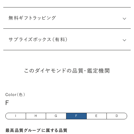
無料ギフトラッピング
3535542176
サプライズボックス（有料）
(長さx幅×深さ)
このダイヤモンドの品質・鑑定機関
Color（色）
F
I
H
G
F
E
D
最高品質グループに属する品質