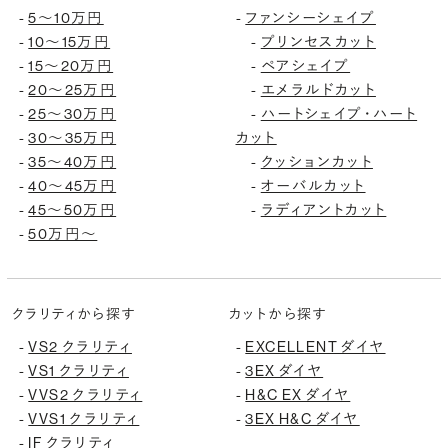
5〜10万円
ファンシーシェイプ
-
-
10〜15万円
プリンセスカット
-
-
15〜20万円
ペアシェイプ
-
-
20〜25万円
エメラルドカット
-
-
25〜30万円
ハートシェイプ・ハート
-
-
30〜35万円
カット
-
35〜40万円
クッションカット
-
-
40〜45万円
オーバルカット
-
-
45〜50万円
ラディアントカット
-
-
50万円〜
-
クラリティから探す
カットから探す
VS2 クラリティ
EXCELLENT ダイヤ
-
-
VS1 クラリティ
3EX ダイヤ
-
-
VVS2 クラリティ
H&C EX ダイヤ
-
-
VVS1 クラリティ
3EX H&C ダイヤ
-
-
IF クラリティ
-