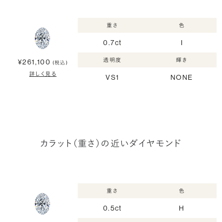
重さ
色
0.7ct
I
透明度
輝き
¥261,100
(税込)
詳しく見る
VS1
NONE
カラット（重さ）の近いダイヤモンド
重さ
色
0.5ct
H