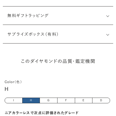
無料ギフトラッピング
7533506298
サプライズボックス（有料）
(長さx幅×深さ)
このダイヤモンドの品質・鑑定機関
Color（色）
H
I
H
G
F
E
D
ニアカラーレスで次点に評価されたグレード