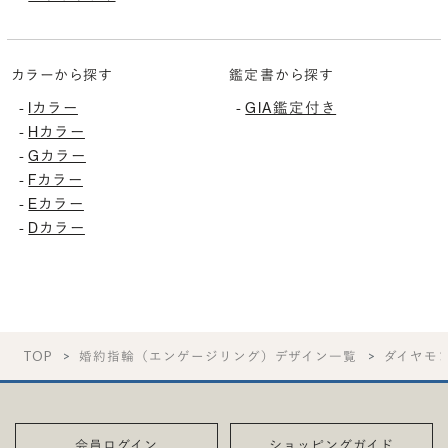
カラーから探す
鑑定書から探す
Iカラー
GIA鑑定付き
-
-
Hカラー
-
Gカラー
-
Fカラー
-
Eカラー
-
Dカラー
-
TOP
婚約指輪（エンゲージリング）デザイン一覧
ダイヤモ
会員ログイン
ショッピングガイド