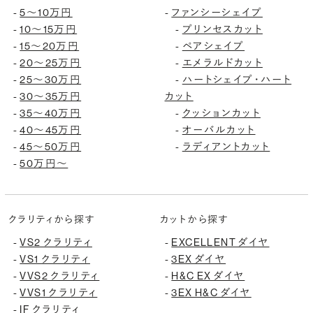
5〜10万円
ファンシーシェイプ
-
-
10〜15万円
プリンセスカット
-
-
15〜20万円
ペアシェイプ
-
-
20〜25万円
エメラルドカット
-
-
25〜30万円
ハートシェイプ・ハート
-
-
30〜35万円
カット
-
35〜40万円
クッションカット
-
-
40〜45万円
オーバルカット
-
-
45〜50万円
ラディアントカット
-
-
50万円〜
-
クラリティから探す
カットから探す
VS2 クラリティ
EXCELLENT ダイヤ
-
-
VS1 クラリティ
3EX ダイヤ
-
-
VVS2 クラリティ
H&C EX ダイヤ
-
-
VVS1 クラリティ
3EX H&C ダイヤ
-
-
IF クラリティ
-