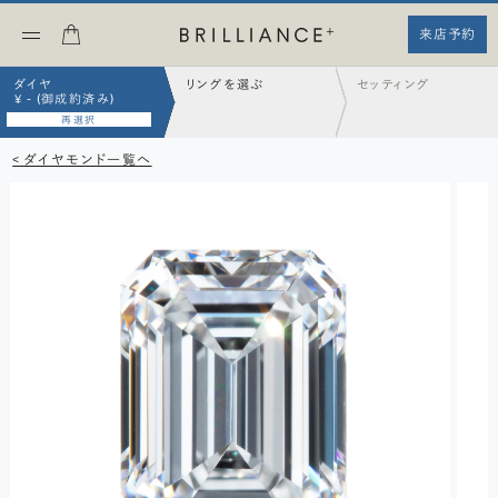
来店予約
ダイヤ
リングを選ぶ
セッティング
¥ - (御成約済み)
再選択
< ダイヤモンド一覧へ