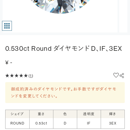
0.530ct Round ダイヤモンド D、IF、3EX
¥ -
(
1
)
御成約済みのダイヤモンドです。お手数ですがダイヤモ
ンドを変更してください。
シェイプ
重さ
色
透明度
輝き
ROUND
0.53ct
D
IF
3EX