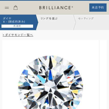
来店予約
ダイヤ
リングを選ぶ
セッティング
¥ - (御成約済み)
再選択
< ダイヤモンド一覧へ