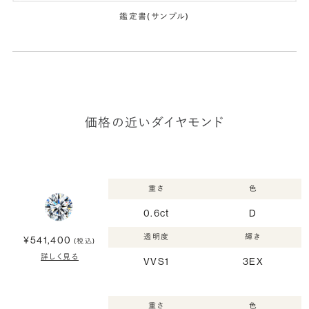
鑑定書(サンプル)
価格の近いダイヤモンド
重さ
色
0.6ct
D
透明度
輝き
¥541,400
(税込)
詳しく見る
VVS1
3EX
重さ
色