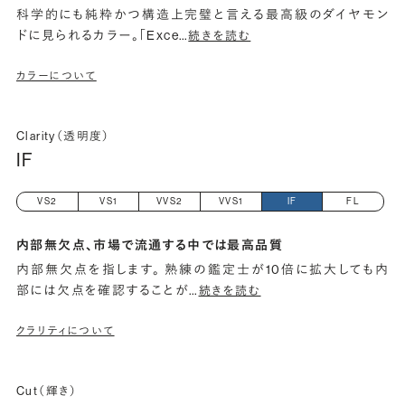
科学的にも純粋かつ構造上完璧と言える最高級のダイヤモン
ドに見られるカラー。「Exce
…
続きを読む
カラーについて
Clarity（透明度）
IF
VS2
VS1
VVS2
VVS1
IF
FL
内部無欠点、市場で流通する中では最高品質
内部無欠点を指します。 熟練の鑑定士が10倍に拡大しても内
部には欠点を確認することが
…
続きを読む
クラリティについて
Cut（輝き）