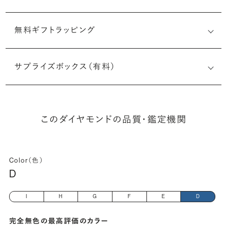
無料ギフトラッピング
5533443916
サプライズボックス（有料）
(最小直径-最大直径×深さ)
このダイヤモンドの品質・鑑定機関
Color（色）
D
I
H
G
F
E
D
完全無色の最高評価のカラー