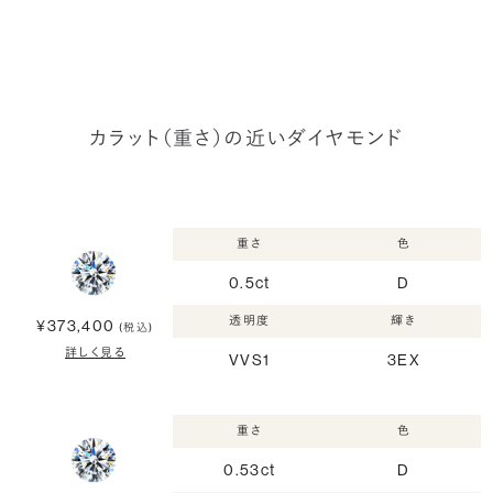
カラット（重さ）の近いダイヤモンド
重さ
色
0.5ct
D
透明度
輝き
¥373,400
(税込)
詳しく見る
VVS1
3EX
重さ
色
0.53ct
D