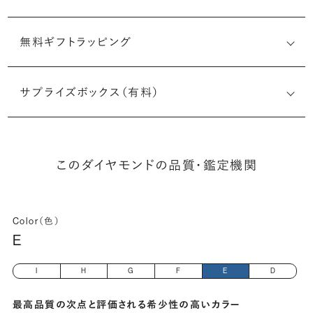
無料ギフトラッピング
6531227018
サプライズボックス（有料）
(長さx幅×深さ)
このダイヤモンドの品質・鑑定機関
Color（色）
E
I
H
G
F
E
D
最高品質の次点と評価される希少性の高いカラー