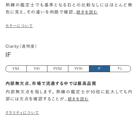
熟練の鑑定士でも基準となる石との比較なしにはほとんど無
色に見え、その違いを肉眼で確認
…
続きを読む
カラーについて
Clarity（透明度）
IF
VS2
VS1
VVS2
VVS1
IF
FL
内部無欠点、市場で流通する中では最高品質
内部無欠点を指します。 熟練の鑑定士が10倍に拡大しても内
部には欠点を確認することが
…
続きを読む
クラリティについて