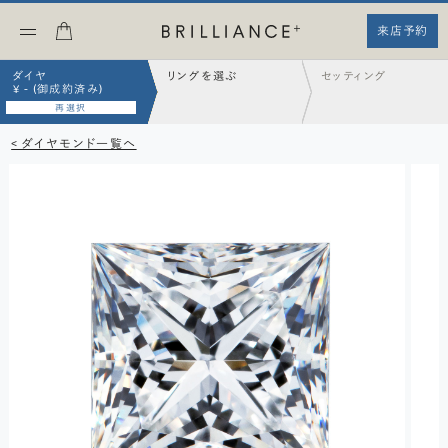
来店予約
ダイヤ
リングを選ぶ
セッティング
¥ - (御成約済み)
再選択
< ダイヤモンド一覧へ