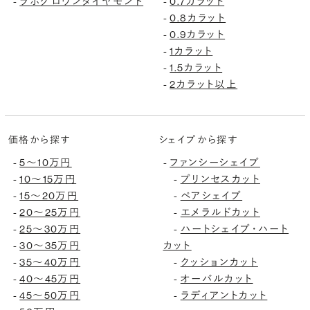
ラボグロウンダイヤモンド
0.7カラット
-
-
0.8カラット
-
0.9カラット
-
1カラット
-
1.5カラット
-
2カラット以上
-
価格から探す
シェイプから探す
5〜10万円
ファンシーシェイプ
-
-
10〜15万円
プリンセスカット
-
-
15〜20万円
ペアシェイプ
-
-
20〜25万円
エメラルドカット
-
-
25〜30万円
ハートシェイプ・ハート
-
-
30〜35万円
カット
-
35〜40万円
クッションカット
-
-
40〜45万円
オーバルカット
-
-
45〜50万円
ラディアントカット
-
-