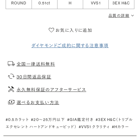
ROUND
0.51ct
H
VVS1
3EX H&C
品質の詳細
お気に入りに追加
ダイヤモンドご成約に関する注意事項
全国一律送料無料
30日間返品保証
永久無料保証のアフターサービス
選べるお支払い方法
#0.5カラット
#20〜25万円以下
#GIA鑑定付き
#3EX H&C（トリプル
エクセレント ハートアンドキューピッド）
#VVS1 クラリティ
#Hカラー