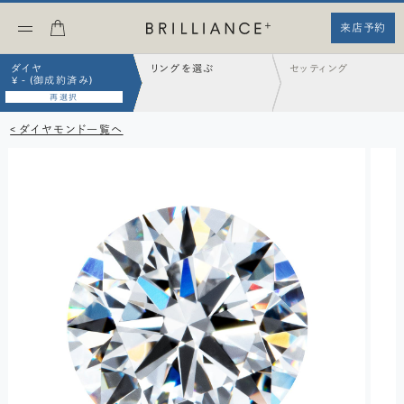
来店予約
ダイヤ
リングを選ぶ
セッティング
¥ - (御成約済み)
再選択
< ダイヤモンド一覧へ