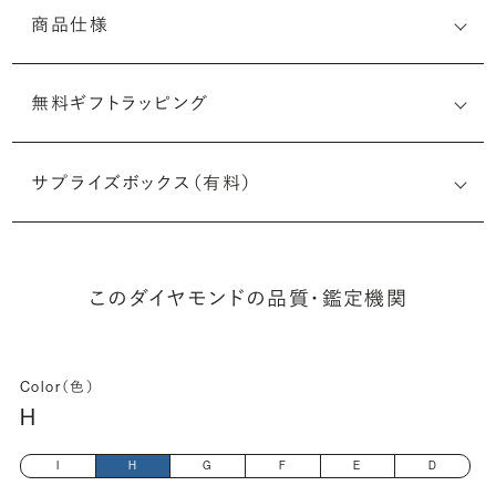
商品仕様
無料ギフトラッピング
1538426916
サプライズボックス（有料）
(最小直径-最大直径×深さ)
このダイヤモンドの品質・鑑定機関
Color（色）
H
I
H
G
F
E
D