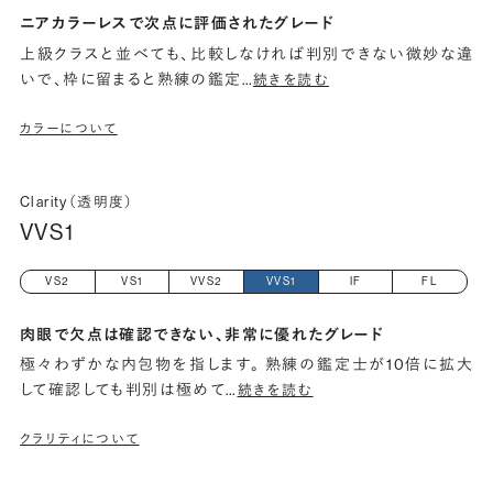
ニアカラーレスで次点に評価されたグレード
上級クラスと並べても、比較しなければ判別できない微妙な違
いで、枠に留まると熟練の鑑定
…
続きを読む
カラーについて
Clarity（透明度）
VVS1
VS2
VS1
VVS2
VVS1
IF
FL
肉眼で欠点は確認できない、非常に優れたグレード
極々わずかな内包物を指します。 熟練の鑑定士が10倍に拡大
して確認しても判別は極めて
…
続きを読む
クラリティについて