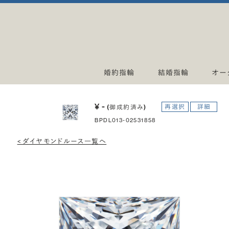
婚約指輪
結婚指輪
オー
¥ -
再選択
詳細
(御成約済み)
BPDL013-02531858
< ダイヤモンドルース一覧へ