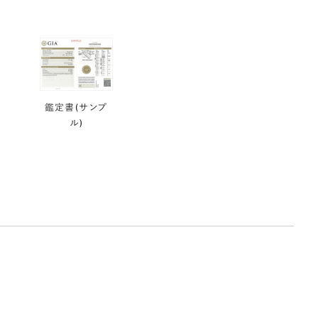
鑑定書(サンプ
ル)