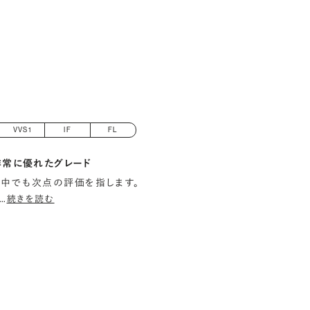
VVS1
IF
FL
非常に優れたグレード
中でも次点の評価を指します。
…
続きを読む