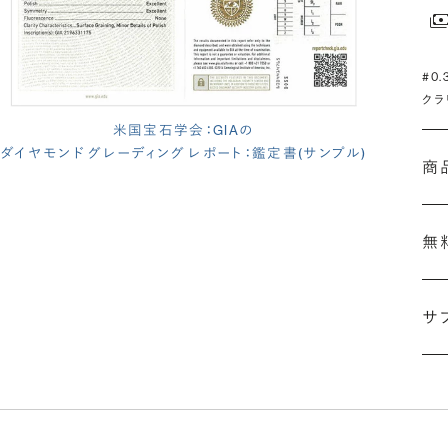
#0
クラ
米国宝石学会：GIAの
ダイヤモンド グレーディング レポート：鑑定書(サンプル)
商
無
サ
(長