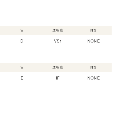
色
透明度
輝き
D
VS1
NONE
色
透明度
輝き
E
IF
NONE