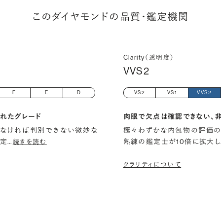
このダイヤモンドの品質・鑑定機関
Clarity（透明度）
VVS2
F
E
D
VS2
VS1
VVS2
れたグレード
肉眼で欠点は確認できない、
しなければ判別できない微妙な
極々わずかな内包物の評価の
鑑定
…
熟練の鑑定士が10倍に拡大し
続きを読む
クラリティについて