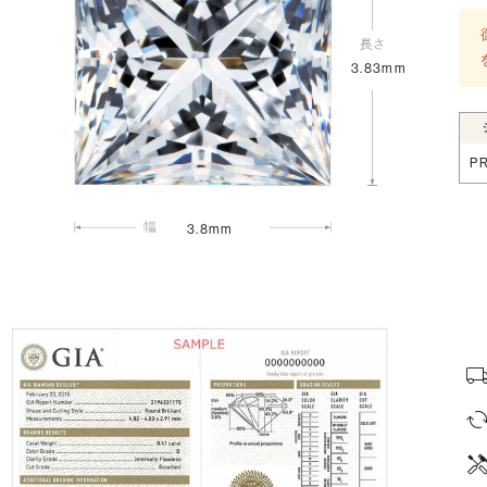
3.83mm
P
3.8mm