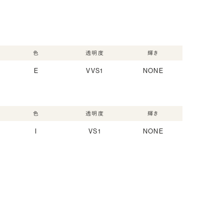
色
透明度
輝き
E
VVS1
NONE
色
透明度
輝き
I
VS1
NONE