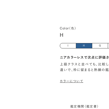
Color（色）
H
I
H
G
ニアカラーレスで次点に評価さ
上級クラスと並べても、比較
違いで、枠に留まると熟練の
カラーについて
鑑定機関（鑑定書）