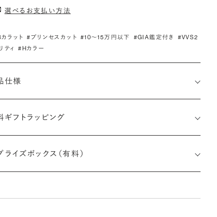
選べるお支払い方法
.3カラット
#プリンセスカット
#10〜15万円以下
#GIA鑑定付き
#VVS2
リティ
#Hカラー
品仕様
料ギフトラッピング
7536407617
プライズボックス（有料）
さx幅×深さ)