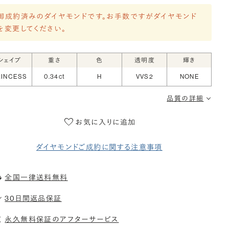
御成約済みのダイヤモンドです。お手数ですがダイヤモンド
を変更してください。
シェイプ
重さ
色
透明度
輝き
RINCESS
0.34ct
H
VVS2
NONE
品質の詳細
お気に入りに追加
ダイヤモンドご成約に関する注意事項
全国一律送料無料
30日間返品保証
永久無料保証のアフターサービス