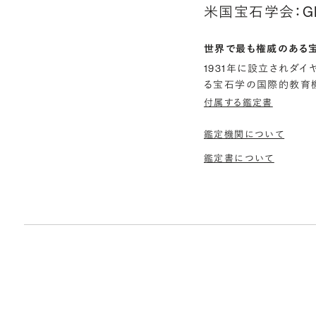
米国宝石学会：G
世界で最も権威のある
1931年に設立されダ
る宝石学の国際的教育機
付属する鑑定書
鑑定機関について
鑑定書について